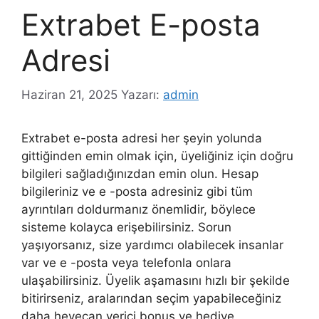
Extrabet E-posta
Adresi
Haziran 21, 2025
Yazarı:
admin
Extrabet e-posta adresi her şeyin yolunda
gittiğinden emin olmak için, üyeliğiniz için doğru
bilgileri sağladığınızdan emin olun. Hesap
bilgileriniz ve e -posta adresiniz gibi tüm
ayrıntıları doldurmanız önemlidir, böylece
sisteme kolayca erişebilirsiniz. Sorun
yaşıyorsanız, size yardımcı olabilecek insanlar
var ve e -posta veya telefonla onlara
ulaşabilirsiniz. Üyelik aşamasını hızlı bir şekilde
bitirirseniz, aralarından seçim yapabileceğiniz
daha heyecan verici bonus ve hediye