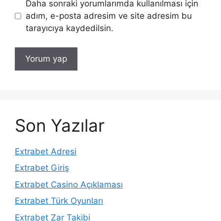
Daha sonraki yorumlarımda kullanılması için
adım, e-posta adresim ve site adresim bu
tarayıcıya kaydedilsin.
Son Yazılar
Extrabet Adresi
Extrabet Giriş
Extrabet Casino Açıklaması
Extrabet Türk Oyunları
Extrabet Zar Takibi