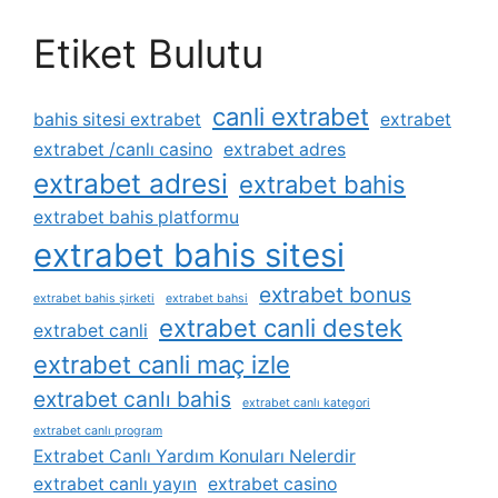
Etiket Bulutu
canli extrabet
bahis sitesi extrabet
extrabet
extrabet /canlı casino
extrabet adres
extrabet adresi
extrabet bahis
extrabet bahis platformu
extrabet bahis sitesi
extrabet bonus
extrabet bahis şirketi
extrabet bahsi
extrabet canli destek
extrabet canli
extrabet canli maç izle
extrabet canlı bahis
extrabet canlı kategori
extrabet canlı program
Extrabet Canlı Yardım Konuları Nelerdir
extrabet canlı yayın
extrabet casino