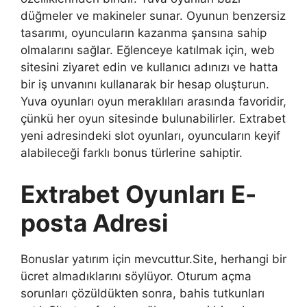
düğmeler ve makineler sunar. Oyunun benzersiz
tasarımı, oyuncuların kazanma şansına sahip
olmalarını sağlar. Eğlenceye katılmak için, web
sitesini ziyaret edin ve kullanıcı adınızı ve hatta
bir iş unvanını kullanarak bir hesap oluşturun.
Yuva oyunları oyun meraklıları arasında favoridir,
çünkü her oyun sitesinde bulunabilirler. Extrabet
yeni adresindeki slot oyunları, oyuncuların keyif
alabileceği farklı bonus türlerine sahiptir.
Extrabet Oyunları E-
posta Adresi
Bonuslar yatırım için mevcuttur.Site, herhangi bir
ücret almadıklarını söylüyor. Oturum açma
sorunları çözüldükten sonra, bahis tutkunları