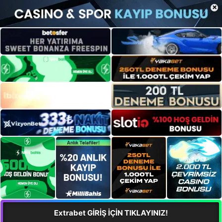
×
Extrabet GİRİŞ İÇİN TIKLAYINIZ!