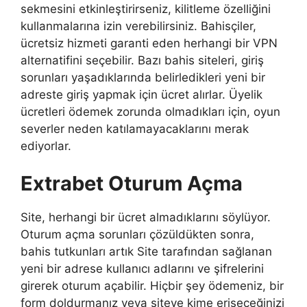
sekmesini etkinleştirirseniz, kilitleme özelliğini
kullanmalarına izin verebilirsiniz. Bahisçiler,
ücretsiz hizmeti garanti eden herhangi bir VPN
alternatifini seçebilir. Bazı bahis siteleri, giriş
sorunları yaşadıklarında belirledikleri yeni bir
adreste giriş yapmak için ücret alırlar. Üyelik
ücretleri ödemek zorunda olmadıkları için, oyun
severler neden katılamayacaklarını merak
ediyorlar.
Extrabet Oturum Açma
Site, herhangi bir ücret almadıklarını söylüyor.
Oturum açma sorunları çözüldükten sonra,
bahis tutkunları artık Site tarafından sağlanan
yeni bir adrese kullanıcı adlarını ve şifrelerini
girerek oturum açabilir. Hiçbir şey ödemeniz, bir
form doldurmanız veya siteye kime erişeceğinizi