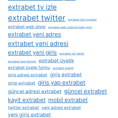
extrabet tv izle
extrabet twitter
extrabet türk oyunları
extrabet web sitesi
extrabet web sitesine kolay giriş
extrabet yeni adres
extrabet yeni adresi
extrabet yeni giris
extrabet zar takibi
extrabet üyelik
extrabet özel etkinlik
extrabet üyelik formu
extrabet üyeliği
giris extrabet
giris adresi extrabet
giris yap extrabet
girisi extrabet
güncel extrabet
güncel adresi extrabet
kayit extrabet
mobil extrabet
twitter extrabet
yeni adresi extrabet
yeni giris extrabet