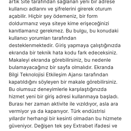
artık Site tarafından sağlanan yeni bir adrese
kullanıcı adlarını ve şifrelerini girerek oturum
açabilir. Hiçbir şey ödemeniz, bir form
doldurmanız veya siteye kime erişeceğinizi
kanıtlamanız gerekmez. Bu bulgu, bu konudaki
kullanıcı yorumları tarafından
desteklenmektedir. Giriş yapmaya çalıştığınızda
ekranda bir teknik hata kodu fark edeceksiniz.
Makaleyi ekranda görebilirsiniz, bu nedenle
bulamayacağınız bir sayfa olmalıdır. Ekranda
Bilgi Teknolojisi Etkileşim Ajansı tarafından
kapatıldığını söyleyen bir makale görebilirsiniz.
Bu olumsuz deneyimlerle karşılaştığınızda
hizmet yeni bir giriş adresi kullanmaya başladı.
Burası her zaman aktivite ile vızıldıyor, asla ara
vermiyor ya da kapanıyor. Türk endüstrisi
yıllardır herhangi bir kesinti olmadan bu hizmete
güveniyor. Değişen tek şey Extrabet ifadesi ve