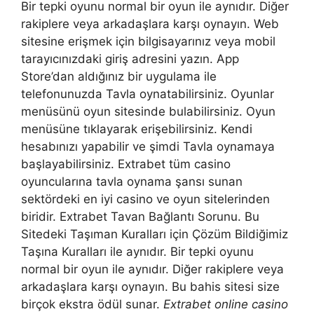
Bir tepki oyunu normal bir oyun ile aynıdır. Diğer
rakiplere veya arkadaşlara karşı oynayın. Web
sitesine erişmek için bilgisayarınız veya mobil
tarayıcınızdaki giriş adresini yazın. App
Store’dan aldığınız bir uygulama ile
telefonunuzda Tavla oynatabilirsiniz. Oyunlar
menüsünü oyun sitesinde bulabilirsiniz. Oyun
menüsüne tıklayarak erişebilirsiniz. Kendi
hesabınızı yapabilir ve şimdi Tavla oynamaya
başlayabilirsiniz. Extrabet tüm casino
oyuncularına tavla oynama şansı sunan
sektördeki en iyi casino ve oyun sitelerinden
biridir. Extrabet Tavan Bağlantı Sorunu. Bu
Sitedeki Taşıman Kuralları için Çözüm Bildiğimiz
Taşına Kuralları ile aynıdır. Bir tepki oyunu
normal bir oyun ile aynıdır. Diğer rakiplere veya
arkadaşlara karşı oynayın. Bu bahis sitesi size
birçok ekstra ödül sunar.
Extrabet online casino