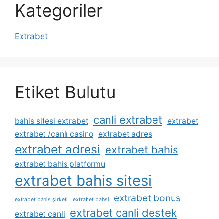
Kategoriler
Extrabet
Etiket Bulutu
canli extrabet
bahis sitesi extrabet
extrabet
extrabet /canlı casino
extrabet adres
extrabet adresi
extrabet bahis
extrabet bahis platformu
extrabet bahis sitesi
extrabet bonus
extrabet bahis şirketi
extrabet bahsi
extrabet canli destek
extrabet canli