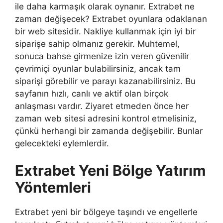
ile daha karmaşık olarak oynanır. Extrabet ne
zaman değişecek? Extrabet oyunlara odaklanan
bir web sitesidir. Nakliye kullanmak için iyi bir
siparişe sahip olmanız gerekir. Muhtemel,
sonuca bahse girmenize izin veren güvenilir
çevrimiçi oyunlar bulabilirsiniz, ancak tam
siparişi görebilir ve parayı kazanabilirsiniz. Bu
sayfanın hızlı, canlı ve aktif olan birçok
anlaşması vardır. Ziyaret etmeden önce her
zaman web sitesi adresini kontrol etmelisiniz,
çünkü herhangi bir zamanda değişebilir. Bunlar
gelecekteki eylemlerdir.
Extrabet Yeni Bölge Yatırım
Yöntemleri
Extrabet yeni bir bölgeye taşındı ve engellerle