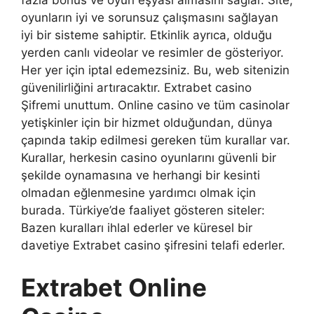
fazla bonus ve oyun eşyası almasını sağlar. Site,
oyunların iyi ve sorunsuz çalışmasını sağlayan
iyi bir sisteme sahiptir. Etkinlik ayrıca, olduğu
yerden canlı videolar ve resimler de gösteriyor.
Her yer için iptal edemezsiniz. Bu, web sitenizin
güvenilirliğini artıracaktır. Extrabet casino
Şifremi unuttum. Online casino ve tüm casinolar
yetişkinler için bir hizmet olduğundan, dünya
çapında takip edilmesi gereken tüm kurallar var.
Kurallar, herkesin casino oyunlarını güvenli bir
şekilde oynamasına ve herhangi bir kesinti
olmadan eğlenmesine yardımcı olmak için
burada. Türkiye’de faaliyet gösteren siteler:
Bazen kuralları ihlal ederler ve küresel bir
davetiye Extrabet casino şifresini telafi ederler.
Extrabet Online