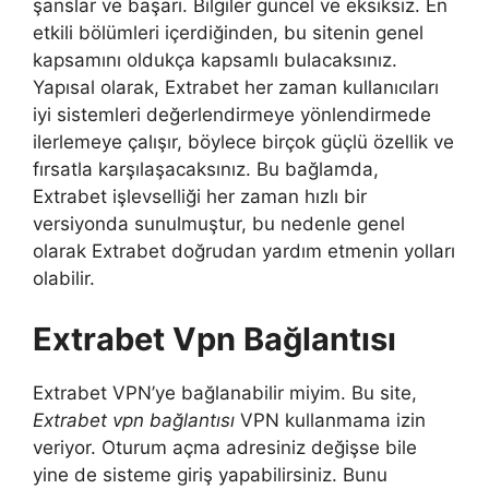
şanslar ve başarı. Bilgiler güncel ve eksiksiz. En
etkili bölümleri içerdiğinden, bu sitenin genel
kapsamını oldukça kapsamlı bulacaksınız.
Yapısal olarak, Extrabet her zaman kullanıcıları
iyi sistemleri değerlendirmeye yönlendirmede
ilerlemeye çalışır, böylece birçok güçlü özellik ve
fırsatla karşılaşacaksınız. Bu bağlamda,
Extrabet işlevselliği her zaman hızlı bir
versiyonda sunulmuştur, bu nedenle genel
olarak Extrabet doğrudan yardım etmenin yolları
olabilir.
Extrabet Vpn Bağlantısı
Extrabet VPN’ye bağlanabilir miyim. Bu site,
Extrabet vpn bağlantısı
VPN kullanmama izin
veriyor. Oturum açma adresiniz değişse bile
yine de sisteme giriş yapabilirsiniz. Bunu