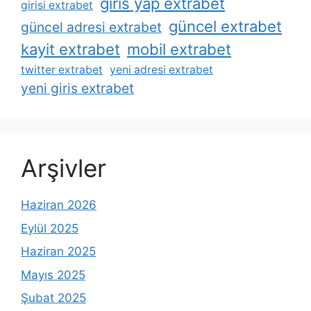
giris yap extrabet
girisi extrabet
güncel extrabet
güncel adresi extrabet
kayit extrabet
mobil extrabet
twitter extrabet
yeni adresi extrabet
yeni giris extrabet
Arşivler
Haziran 2026
Eylül 2025
Haziran 2025
Mayıs 2025
Şubat 2025