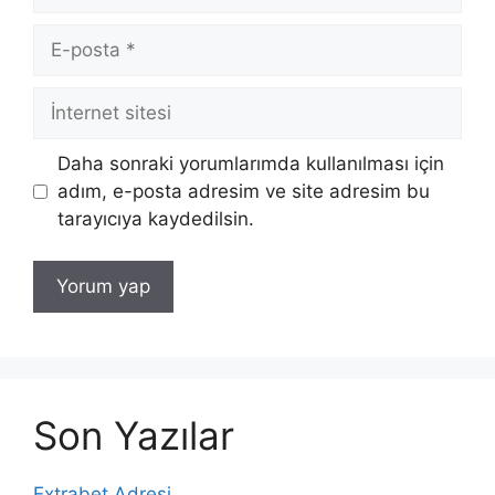
E-
posta
İnternet
sitesi
Daha sonraki yorumlarımda kullanılması için
adım, e-posta adresim ve site adresim bu
tarayıcıya kaydedilsin.
Son Yazılar
Extrabet Adresi