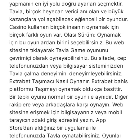
yapmanın en iyi yolu doğru ayarları seçmektir.
Tavla, birçok heyecan verici anı olan ve büyük
kazançlara yol açabilecek eğlenceli bir oyundur.
Casino kullanan birçok insanın oynamak için
birçok farklı oyun var. Olası Sürüm: Oynamak
için bu oyunlardan birini seçebilirsiniz. Bu web
sitesine tıklayarak Tavla Game oyununu
çevrimiçi olarak oynayabilirsiniz. Bu sitede, cep
telefonunuzdan veya bilgisayar sisteminizden
Tavla çalma deneyimini deneyimleyebilirsiniz.
Extrabet Taşımacı Nasıl Oynanır. Extrabet bahis
platformu Taşımayı oynamak oldukça basittir.
Bir tepki oyunu normal bir oyun ile aynıdır. Diğer
rakiplere veya arkadaşlara karşı oynayın. Web
sitesine erişmek için bilgisayarınız veya mobil
tarayıcınızdaki giriş adresini yazın. App
Store’dan aldığınız bir uygulama ile
telefonunuzda Tavla oynatabilirsiniz. Oyunlar