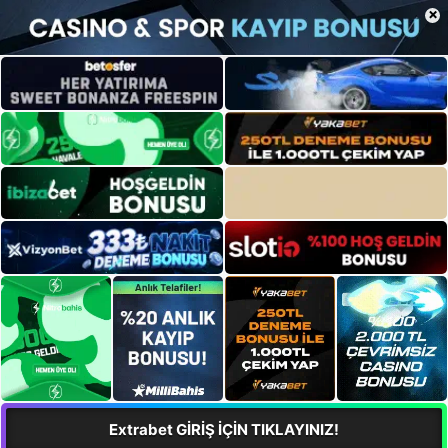
×
Extrabet GİRİŞ İÇİN TIKLAYINIZ!