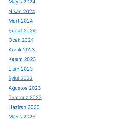
Mayıs 2024
Nisan 2024
Mart 2024
Şubat 2024
Ocak 2024
Aralık 2023
Kasım 2023
Ekim 2023
Eylül 2023
Ağustos 2023
Temmuz 2023
Haziran 2023
Mayıs 2023