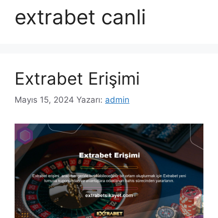
extrabet canli
Extrabet Erişimi
Mayıs 15, 2024
Yazarı:
admin