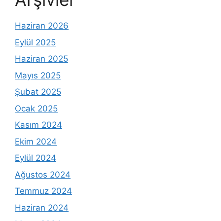
Haziran 2026
Eylül 2025
Haziran 2025
Mayıs 2025
Şubat 2025
Ocak 2025
Kasım 2024
Ekim 2024
Eylül 2024
Ağustos 2024
Temmuz 2024
Haziran 2024