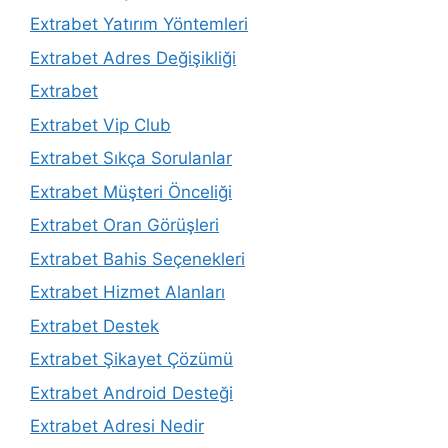
Extrabet Yatırım Yöntemleri
Extrabet Adres Değişikliği
Extrabet
Extrabet Vip Club
Extrabet Sıkça Sorulanlar
Extrabet Müşteri Önceliği
Extrabet Oran Görüşleri
Extrabet Bahis Seçenekleri
Extrabet Hizmet Alanları
Extrabet Destek
Extrabet Şikayet Çözümü
Extrabet Android Desteği
Extrabet Adresi Nedir