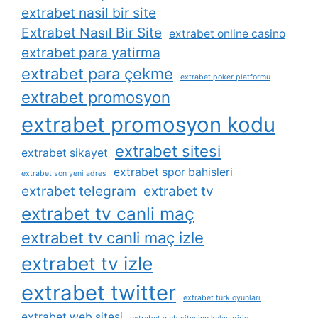
extrabet nasil bir site
Extrabet Nasıl Bir Site
extrabet online casino
extrabet para yatirma
extrabet para çekme
extrabet poker platformu
extrabet promosyon
extrabet promosyon kodu
extrabet sitesi
extrabet sikayet
extrabet spor bahisleri
extrabet son yeni adres
extrabet telegram
extrabet tv
extrabet tv canli maç
extrabet tv canli maç izle
extrabet tv izle
extrabet twitter
extrabet türk oyunları
extrabet web sitesi