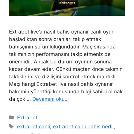
Extrabet live’a nasıl bahis oynanır canlı oyun
başladıktan sonra oranları takip etmek
bahisçinin sorumluluğundadır. Maç sırasında
takımınızın performansını takip etmeniz de
önemlidir. Ancak bu durum oyunun sonuna
kadar devam eder. Çünkü maçtan önce takımın
taktiklerini ve dizilişini kontrol etmek mantıklı.
Maçı hangi Extrabet live nasıl bahis oynanır
hakemin yönettiği konusunda bilgi sahibi olmak
da çok …
Devamını oku…
Kategoriler
Extrabet
Etiketler
extrabet canli
,
extrabet canlı bahis nedir
,