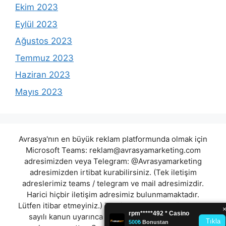
Ekim 2023
Eylül 2023
Ağustos 2023
Temmuz 2023
Haziran 2023
Mayıs 2023
Avrasya'nın en büyük reklam platformunda olmak için
Microsoft Teams:
reklam@avrasyamarketing.com
adresimizden veya Telegram: @Avrasyamarketing
adresimizden irtibat kurabilirsiniz. (Tek iletişim
adreslerimiz teams / telegram ve mail adresimizdir.
Harici hiçbir iletişim adresimiz bulunmamaktadır.
Lütfen itibar etmeyiniz.) Türkiye yasalarına göre 7258
sayılı kanun uyarınca yasa dışı bahis oynamanın