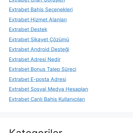
Extrabet Bahis Seçenekleri
Extrabet Hizmet Alanları
Extrabet Destek
Extrabet Şikayet Çözümü
Extrabet Android Desteği
Extrabet Adresi Nedir
Extrabet Bonus Talep Süreci
Extrabet E-posta Adresi
Extrabet Sosyal Medya Hesapları
Extrabet Canlı Bahis Kullanıcıları
Kategoriler