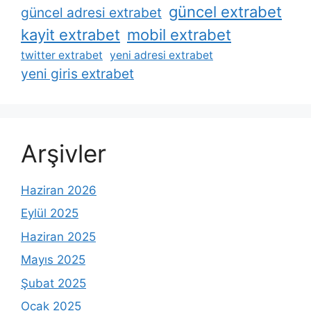
güncel extrabet
güncel adresi extrabet
kayit extrabet
mobil extrabet
twitter extrabet
yeni adresi extrabet
yeni giris extrabet
Arşivler
Haziran 2026
Eylül 2025
Haziran 2025
Mayıs 2025
Şubat 2025
Ocak 2025