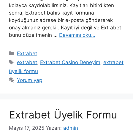
kolayca kaydolabilirsiniz. Kayıtları bitirdikten
sonra, Extrabet bahis kayıt formuna
koyduğunuz adrese bir e-posta göndererek
onay almanız gerekir. Kayıt iyi değil ve Extrabet
bunu düzeltmenin …
Devamını oku…
Kategoriler
Extrabet
Etiketler
extrabet
,
Extrabet Casino Deneyim
,
extrabet
üyelik formu
Yorum yap
Extrabet Üyelik Formu
Mayıs 17, 2025
Yazarı:
admin