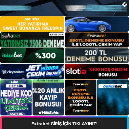
×
Extrabet GİRİŞ İÇİN TIKLAYINIZ!