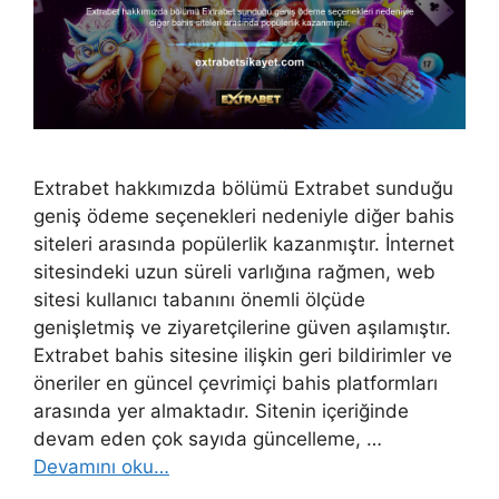
Extrabet hakkımızda bölümü Extrabet sunduğu
geniş ödeme seçenekleri nedeniyle diğer bahis
siteleri arasında popülerlik kazanmıştır. İnternet
sitesindeki uzun süreli varlığına rağmen, web
sitesi kullanıcı tabanını önemli ölçüde
genişletmiş ve ziyaretçilerine güven aşılamıştır.
Extrabet bahis sitesine ilişkin geri bildirimler ve
öneriler en güncel çevrimiçi bahis platformları
arasında yer almaktadır. Sitenin içeriğinde
devam eden çok sayıda güncelleme, …
Devamını oku…