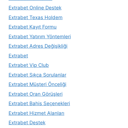
Extrabet Online Destek
Extrabet Texas Holdem
Extrabet Kayıt Formu
Extrabet Yatırım Yöntemleri
Extrabet Adres Değişikliği
Extrabet
Extrabet Vip Club
Extrabet Sıkça Sorulanlar
Extrabet Müşteri Önceliği
Extrabet Oran Görüşleri
Extrabet Bahis Seçenekleri
Extrabet Hizmet Alanları
Extrabet Destek