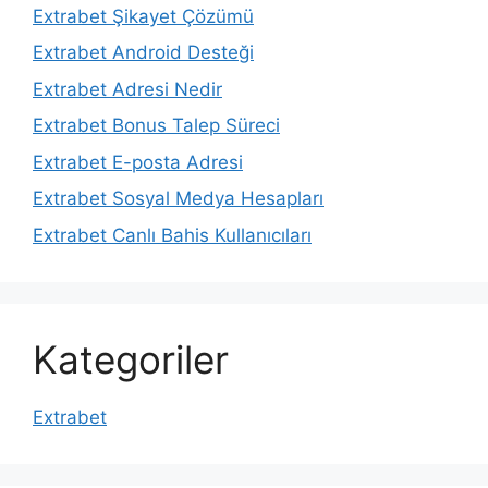
Extrabet Şikayet Çözümü
Extrabet Android Desteği
Extrabet Adresi Nedir
Extrabet Bonus Talep Süreci
Extrabet E-posta Adresi
Extrabet Sosyal Medya Hesapları
Extrabet Canlı Bahis Kullanıcıları
Kategoriler
Extrabet