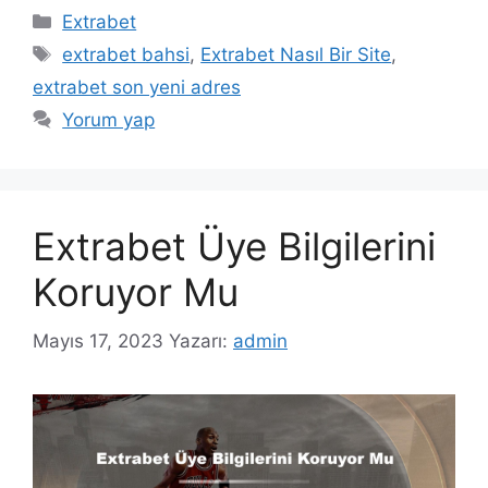
Kategoriler
Extrabet
Etiketler
extrabet bahsi
,
Extrabet Nasıl Bir Site
,
extrabet son yeni adres
Yorum yap
Extrabet Üye Bilgilerini
Koruyor Mu
Mayıs 17, 2023
Yazarı:
admin