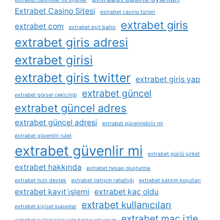
Extrabet Casino Sitesi
extrabet casino türleri
extrabet giris
extrabet com
extrabet eşit bahis
extrabet giris adresi
extrabet girisi
extrabet giris twitter
extrabet giris yap
extrabet güncel
extrabet görsel çekiciliği
extrabet güncel adres
extrabet güncel adresi
extrabet güvenilebilir mi
extrabet güvenilir rulet
extrabet güvenlir mi
extrabet güçlü şirket
extrabet hakkında
extrabet hesap oluşturma
extrabet hızlı destek
extrabet i̇letişim rahatlığı
extrabet katılım koşulları
extrabet kayıt i̇şlemi
extrabet kaç oldu
extrabet kullanıcıları
extrabet kişisel kuponlar
extrabet maç izle