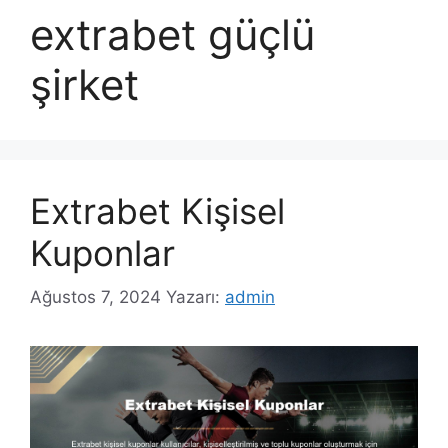
extrabet güçlü
şirket
Extrabet Kişisel
Kuponlar
Ağustos 7, 2024
Yazarı:
admin