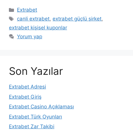
Kategoriler
Extrabet
Etiketler
canli extrabet
,
extrabet güçlü şirket
,
extrabet kişisel kuponlar
Yorum yap
Son Yazılar
Extrabet Adresi
Extrabet Giriş
Extrabet Casino Açıklaması
Extrabet Türk Oyunları
Extrabet Zar Takibi