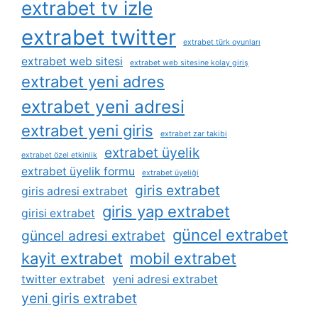
extrabet tv izle
extrabet twitter
extrabet türk oyunları
extrabet web sitesi
extrabet web sitesine kolay giriş
extrabet yeni adres
extrabet yeni adresi
extrabet yeni giris
extrabet zar takibi
extrabet üyelik
extrabet özel etkinlik
extrabet üyelik formu
extrabet üyeliği
giris extrabet
giris adresi extrabet
giris yap extrabet
girisi extrabet
güncel extrabet
güncel adresi extrabet
kayit extrabet
mobil extrabet
twitter extrabet
yeni adresi extrabet
yeni giris extrabet