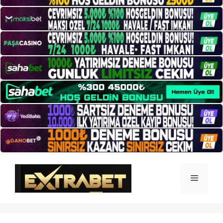
İçeriğe
atla
Menü