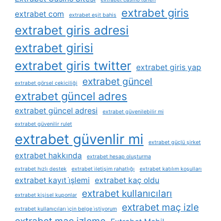
extrabet giris
extrabet com
extrabet eşit bahis
extrabet giris adresi
extrabet girisi
extrabet giris twitter
extrabet giris yap
extrabet güncel
extrabet görsel çekiciliği
extrabet güncel adres
extrabet güncel adresi
extrabet güvenilebilir mi
extrabet güvenilir rulet
extrabet güvenlir mi
extrabet güçlü şirket
extrabet hakkında
extrabet hesap oluşturma
extrabet hızlı destek
extrabet i̇letişim rahatlığı
extrabet katılım koşulları
extrabet kayıt i̇şlemi
extrabet kaç oldu
extrabet kullanıcıları
extrabet kişisel kuponlar
extrabet maç izle
extrabet kullanıcıları i̇çin belge i̇stiyorum