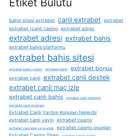
Etiket Bulutu
canli extrabet
bahis sitesi extrabet
extrabet
extrabet /canlı casino
extrabet adres
extrabet adresi
extrabet bahis
extrabet bahis platformu
extrabet bahis sitesi
extrabet bonus
extrabet bahis şirketi
extrabet bahsi
extrabet canli destek
extrabet canli
extrabet canli maç izle
extrabet canlı bahis
extrabet canlı kategori
extrabet canlı program
Extrabet Canlı Yardım Konuları Nelerdir
extrabet canlı yayın
extrabet casino
extrabet casino oyunları
extrabet casinolar ve oyunlar
Extrabet Casino Sitesi
extrabet casino türleri