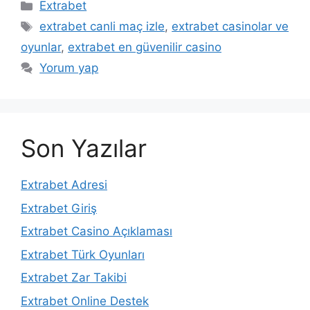
Kategoriler
Extrabet
Etiketler
extrabet canli maç izle
,
extrabet casinolar ve
oyunlar
,
extrabet en güvenilir casino
Yorum yap
Son Yazılar
Extrabet Adresi
Extrabet Giriş
Extrabet Casino Açıklaması
Extrabet Türk Oyunları
Extrabet Zar Takibi
Extrabet Online Destek