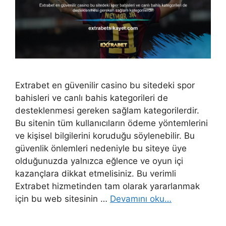
Extrabet en güvenilir casino bu sitedeki spor
bahisleri ve canlı bahis kategorileri de
desteklenmesi gereken sağlam kategorilerdir.
Bu sitenin tüm kullanıcıların ödeme yöntemlerini
ve kişisel bilgilerini koruduğu söylenebilir. Bu
güvenlik önlemleri nedeniyle bu siteye üye
olduğunuzda yalnızca eğlence ve oyun içi
kazançlara dikkat etmelisiniz. Bu verimli
Extrabet hizmetinden tam olarak yararlanmak
için bu web sitesinin …
Devamını oku…