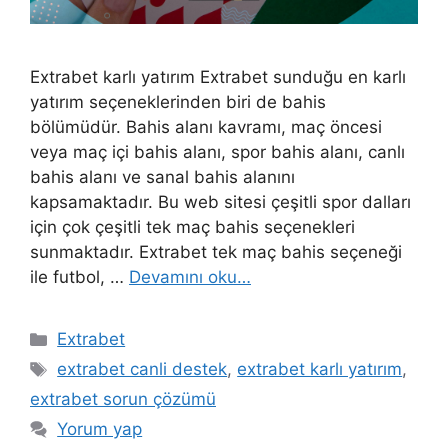
Extrabet karlı yatırım Extrabet sunduğu en karlı
yatırım seçeneklerinden biri de bahis
bölümüdür. Bahis alanı kavramı, maç öncesi
veya maç içi bahis alanı, spor bahis alanı, canlı
bahis alanı ve sanal bahis alanını
kapsamaktadır. Bu web sitesi çeşitli spor dalları
için çok çeşitli tek maç bahis seçenekleri
sunmaktadır. Extrabet tek maç bahis seçeneği
ile futbol, …
Devamını oku…
Kategoriler
Extrabet
Etiketler
extrabet canli destek
,
extrabet karlı yatırım
,
extrabet sorun çözümü
Yorum yap