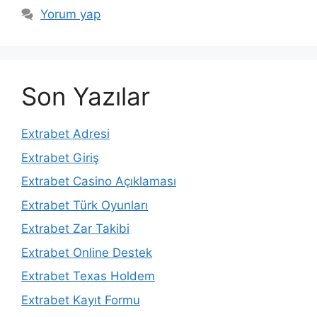
Yorum yap
Son Yazılar
Extrabet Adresi
Extrabet Giriş
Extrabet Casino Açıklaması
Extrabet Türk Oyunları
Extrabet Zar Takibi
Extrabet Online Destek
Extrabet Texas Holdem
Extrabet Kayıt Formu