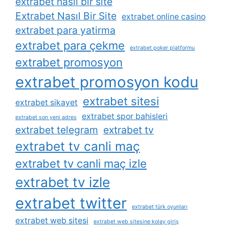
extrabet nasil bir site
Extrabet Nasıl Bir Site
extrabet online casino
extrabet para yatirma
extrabet para çekme
extrabet poker platformu
extrabet promosyon
extrabet promosyon kodu
extrabet sitesi
extrabet sikayet
extrabet spor bahisleri
extrabet son yeni adres
extrabet telegram
extrabet tv
extrabet tv canli maç
extrabet tv canli maç izle
extrabet tv izle
extrabet twitter
extrabet türk oyunları
extrabet web sitesi
extrabet web sitesine kolay giriş