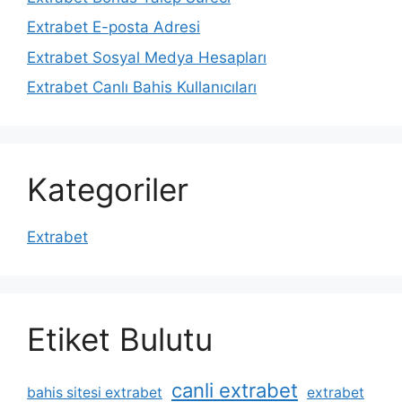
Extrabet E-posta Adresi
Extrabet Sosyal Medya Hesapları
Extrabet Canlı Bahis Kullanıcıları
Kategoriler
Extrabet
Etiket Bulutu
canli extrabet
bahis sitesi extrabet
extrabet