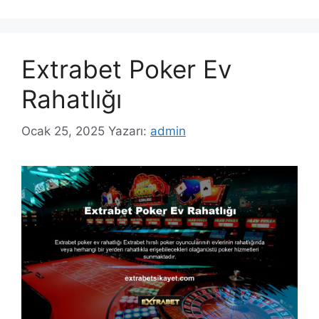
Extrabet Poker Ev
Rahatlığı
Ocak 25, 2025
Yazarı:
admin