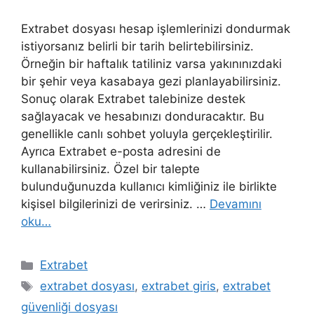
Extrabet dosyası hesap işlemlerinizi dondurmak
istiyorsanız belirli bir tarih belirtebilirsiniz.
Örneğin bir haftalık tatiliniz varsa yakınınızdaki
bir şehir veya kasabaya gezi planlayabilirsiniz.
Sonuç olarak Extrabet talebinize destek
sağlayacak ve hesabınızı donduracaktır. Bu
genellikle canlı sohbet yoluyla gerçekleştirilir.
Ayrıca Extrabet e-posta adresini de
kullanabilirsiniz. Özel bir talepte
bulunduğunuzda kullanıcı kimliğiniz ile birlikte
kişisel bilgilerinizi de verirsiniz. …
Devamını
oku…
Kategoriler
Extrabet
Etiketler
extrabet dosyası
,
extrabet giris
,
extrabet
güvenliği dosyası