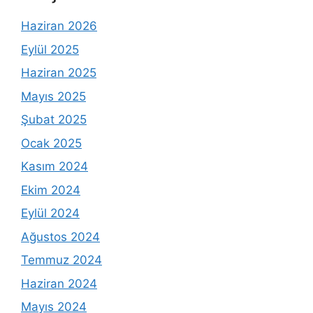
Haziran 2026
Eylül 2025
Haziran 2025
Mayıs 2025
Şubat 2025
Ocak 2025
Kasım 2024
Ekim 2024
Eylül 2024
Ağustos 2024
Temmuz 2024
Haziran 2024
Mayıs 2024