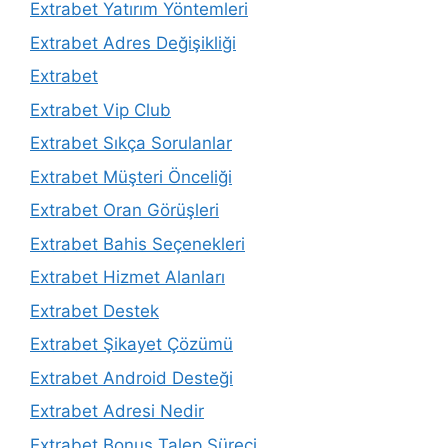
Extrabet Yatırım Yöntemleri
Extrabet Adres Değişikliği
Extrabet
Extrabet Vip Club
Extrabet Sıkça Sorulanlar
Extrabet Müşteri Önceliği
Extrabet Oran Görüşleri
Extrabet Bahis Seçenekleri
Extrabet Hizmet Alanları
Extrabet Destek
Extrabet Şikayet Çözümü
Extrabet Android Desteği
Extrabet Adresi Nedir
Extrabet Bonus Talep Süreci