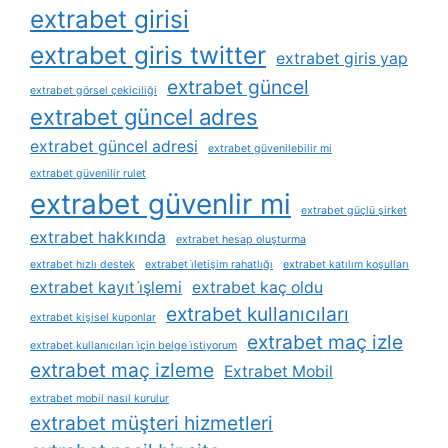
extrabet girisi
extrabet giris twitter
extrabet giris yap
extrabet güncel
extrabet görsel çekiciliği
extrabet güncel adres
extrabet güncel adresi
extrabet güvenilebilir mi
extrabet güvenilir rulet
extrabet güvenlir mi
extrabet güçlü şirket
extrabet hakkında
extrabet hesap oluşturma
extrabet hızlı destek
extrabet i̇letişim rahatlığı
extrabet katılım koşulları
extrabet kayıt i̇şlemi
extrabet kaç oldu
extrabet kullanıcıları
extrabet kişisel kuponlar
extrabet maç izle
extrabet kullanıcıları i̇çin belge i̇stiyorum
extrabet maç izleme
Extrabet Mobil
extrabet mobil nasıl kurulur
extrabet müşteri hizmetleri