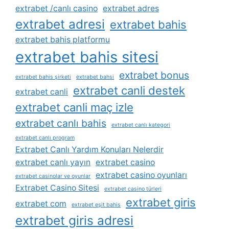
extrabet /canlı casino
extrabet adres
extrabet adresi
extrabet bahis
extrabet bahis platformu
extrabet bahis sitesi
extrabet bonus
extrabet bahis şirketi
extrabet bahsi
extrabet canli destek
extrabet canli
extrabet canli maç izle
extrabet canlı bahis
extrabet canlı kategori
extrabet canlı program
Extrabet Canlı Yardım Konuları Nelerdir
extrabet canlı yayın
extrabet casino
extrabet casino oyunları
extrabet casinolar ve oyunlar
Extrabet Casino Sitesi
extrabet casino türleri
extrabet giris
extrabet com
extrabet eşit bahis
extrabet giris adresi