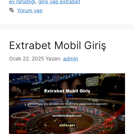
ev rahatlığı
,
giris yap extrabet
Yorum yap
Extrabet Mobil Giriş
Ocak 22, 2025
Yazarı:
admin