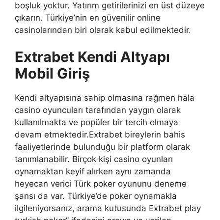
boşluk yoktur. Yatırım getirilerinizi en üst düzeye
çıkarın. Türkiye’nin en güvenilir online
casinolarından biri olarak kabul edilmektedir.
Extrabet Kendi Altyapı
Mobil Giriş
Kendi altyapısına sahip olmasına rağmen hala
casino oyuncuları tarafından yaygın olarak
kullanılmakta ve popüler bir tercih olmaya
devam etmektedir.Extrabet bireylerin bahis
faaliyetlerinde bulunduğu bir platform olarak
tanımlanabilir. Birçok kişi casino oyunları
oynamaktan keyif alırken aynı zamanda
heyecan verici Türk poker oyununu deneme
şansı da var. Türkiye’de poker oynamakla
ilgileniyorsanız, arama kutusunda Extrabet play