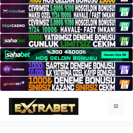
İçeriğe
atla
Menü