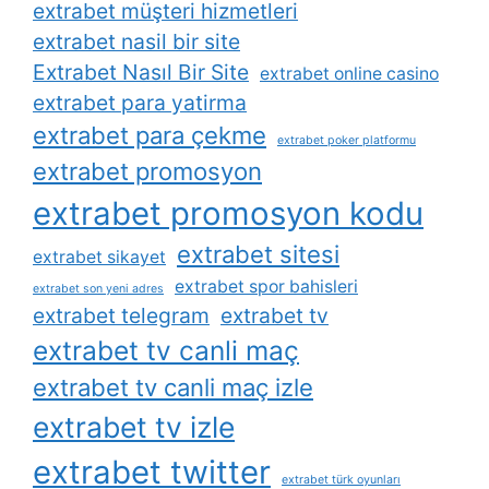
extrabet müşteri hizmetleri
extrabet nasil bir site
Extrabet Nasıl Bir Site
extrabet online casino
extrabet para yatirma
extrabet para çekme
extrabet poker platformu
extrabet promosyon
extrabet promosyon kodu
extrabet sitesi
extrabet sikayet
extrabet spor bahisleri
extrabet son yeni adres
extrabet telegram
extrabet tv
extrabet tv canli maç
extrabet tv canli maç izle
extrabet tv izle
extrabet twitter
extrabet türk oyunları