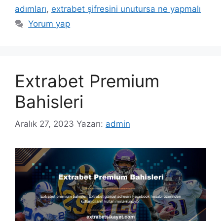
adımları
,
extrabet şifresini unutursa ne yapmalı
Yorum yap
Extrabet Premium
Bahisleri
Aralık 27, 2023
Yazarı:
admin