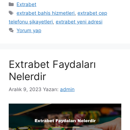
Kategoriler
Extrabet
Etiketler
extrabet bahis hizmetleri
,
extrabet cep
telefonu şikayetleri
,
extrabet yeni adresi
Yorum yap
Extrabet Faydaları
Nelerdir
Aralık 9, 2023
Yazarı:
admin