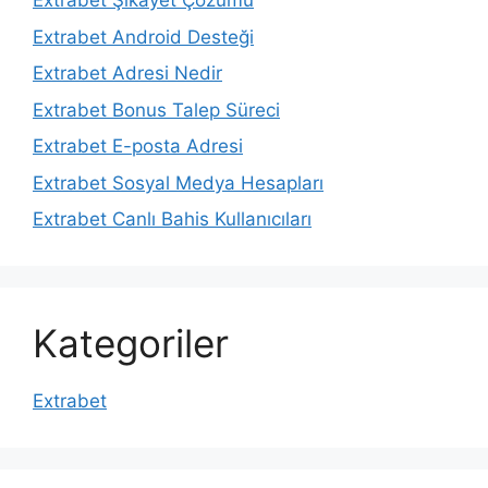
Extrabet Şikayet Çözümü
Extrabet Android Desteği
Extrabet Adresi Nedir
Extrabet Bonus Talep Süreci
Extrabet E-posta Adresi
Extrabet Sosyal Medya Hesapları
Extrabet Canlı Bahis Kullanıcıları
Kategoriler
Extrabet