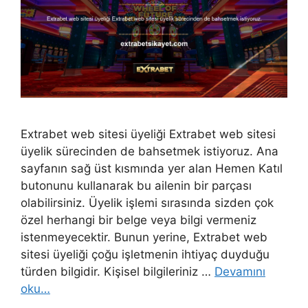
Extrabet web sitesi üyeliği Extrabet web sitesi
üyelik sürecinden de bahsetmek istiyoruz. Ana
sayfanın sağ üst kısmında yer alan Hemen Katıl
butonunu kullanarak bu ailenin bir parçası
olabilirsiniz. Üyelik işlemi sırasında sizden çok
özel herhangi bir belge veya bilgi vermeniz
istenmeyecektir. Bunun yerine, Extrabet web
sitesi üyeliği çoğu işletmenin ihtiyaç duyduğu
türden bilgidir. Kişisel bilgileriniz …
Devamını
oku…