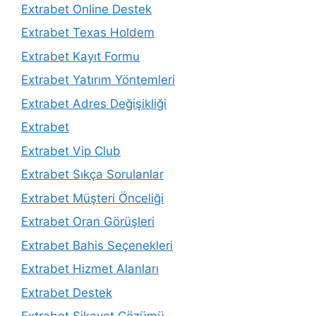
Extrabet Online Destek
Extrabet Texas Holdem
Extrabet Kayıt Formu
Extrabet Yatırım Yöntemleri
Extrabet Adres Değişikliği
Extrabet
Extrabet Vip Club
Extrabet Sıkça Sorulanlar
Extrabet Müşteri Önceliği
Extrabet Oran Görüşleri
Extrabet Bahis Seçenekleri
Extrabet Hizmet Alanları
Extrabet Destek