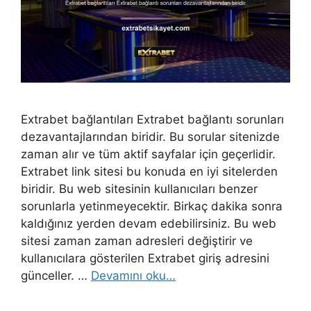
Extrabet bağlantıları Extrabet bağlantı sorunları
dezavantajlarından biridir. Bu sorular sitenizde
zaman alır ve tüm aktif sayfalar için geçerlidir.
Extrabet link sitesi bu konuda en iyi sitelerden
biridir. Bu web sitesinin kullanıcıları benzer
sorunlarla yetinmeyecektir. Birkaç dakika sonra
kaldığınız yerden devam edebilirsiniz. Bu web
sitesi zaman zaman adresleri değiştirir ve
kullanıcılara gösterilen Extrabet giriş adresini
günceller. …
Devamını oku…