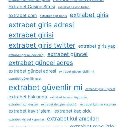
extrabet casinolar ve oyunlar
Extrabet Casino Sitesi
extrabet casino türleri
extrabet giris
extrabet com
extrabet eşit bahis
extrabet giris adresi
extrabet girisi
extrabet giris twitter
extrabet giris yap
extrabet güncel
extrabet görsel çekiciliği
extrabet güncel adres
extrabet güncel adresi
extrabet güvenilebilir mi
extrabet güvenilir rulet
extrabet güvenlir mi
extrabet güçlü şirket
extrabet hakkında
extrabet hesap oluşturma
extrabet hızlı destek
extrabet i̇letişim rahatlığı
extrabet katılım koşulları
extrabet kayıt i̇şlemi
extrabet kaç oldu
extrabet kullanıcıları
extrabet kişisel kuponlar
extrabet maç izle