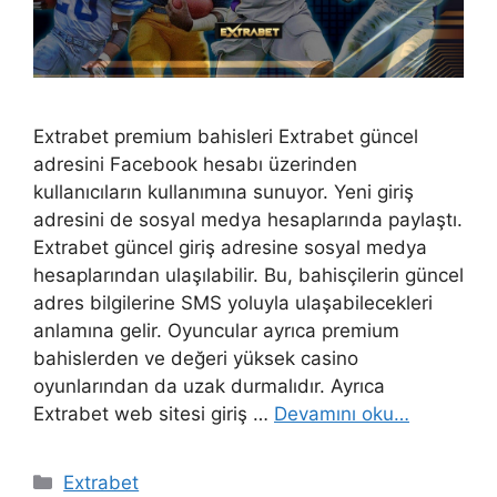
Extrabet premium bahisleri Extrabet güncel
adresini Facebook hesabı üzerinden
kullanıcıların kullanımına sunuyor. Yeni giriş
adresini de sosyal medya hesaplarında paylaştı.
Extrabet güncel giriş adresine sosyal medya
hesaplarından ulaşılabilir. Bu, bahisçilerin güncel
adres bilgilerine SMS yoluyla ulaşabilecekleri
anlamına gelir. Oyuncular ayrıca premium
bahislerden ve değeri yüksek casino
oyunlarından da uzak durmalıdır. Ayrıca
Extrabet web sitesi giriş …
Devamını oku…
Kategoriler
Extrabet