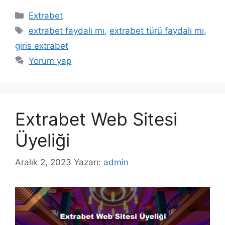
Kategoriler
Extrabet
Etiketler
extrabet faydalı mı
,
extrabet türü faydalı mı
,
giris extrabet
Yorum yap
Extrabet Web Sitesi
Üyeliği
Aralık 2, 2023
Yazarı:
admin