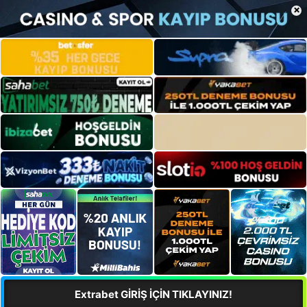
×
Extrabet GİRİŞ İÇİN TIKLAYINIZ!