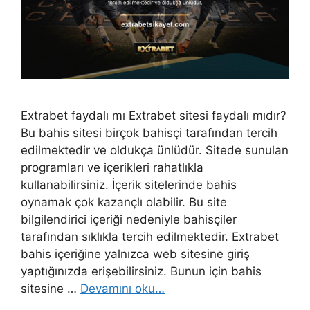
Extrabet faydalı mı Extrabet sitesi faydalı mıdır?
Bu bahis sitesi birçok bahisçi tarafından tercih
edilmektedir ve oldukça ünlüdür. Sitede sunulan
programları ve içerikleri rahatlıkla
kullanabilirsiniz. İçerik sitelerinde bahis
oynamak çok kazançlı olabilir. Bu site
bilgilendirici içeriği nedeniyle bahisçiler
tarafından sıklıkla tercih edilmektedir. Extrabet
bahis içeriğine yalnızca web sitesine giriş
yaptığınızda erişebilirsiniz. Bunun için bahis
sitesine …
Devamını oku…