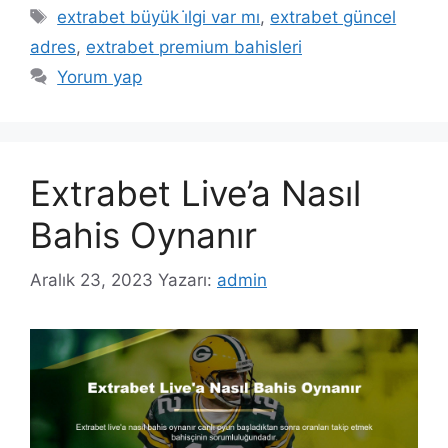
Etiketler
extrabet büyük i̇lgi var mı
,
extrabet güncel
adres
,
extrabet premium bahisleri
Yorum yap
Extrabet Live’a Nasıl
Bahis Oynanır
Aralık 23, 2023
Yazarı:
admin