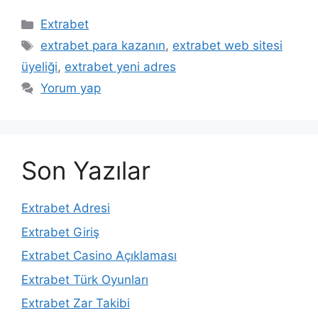
Kategoriler
Extrabet
Etiketler
extrabet para kazanın
,
extrabet web sitesi
üyeliği
,
extrabet yeni adres
Yorum yap
Son Yazılar
Extrabet Adresi
Extrabet Giriş
Extrabet Casino Açıklaması
Extrabet Türk Oyunları
Extrabet Zar Takibi