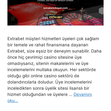
Extrabet müşteri hizmetleri üyeleri çok sağlam
bir temele ve rahat finansmana dayanan
Extrabet, size eşsiz bir deneyim sunabilir. Daha
önce hiç çevrimiçi casino sitesine üye
olmadıysanız, sitenin makalelerini ve üye
incelemelerini mutlaka okuyun. Her sektörde
olduğu gibi online casino sektörü de
dolandırıcılarla doludur. Üye incelemelerini
inceledikten sonra üyelik sitesi lisanslı bir
hizmet olduğundan ve üyelere …
Devamını
oku…