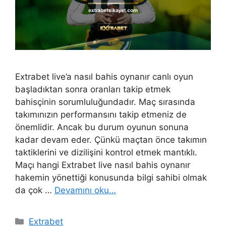
Extrabet live’a nasıl bahis oynanır canlı oyun
başladıktan sonra oranları takip etmek
bahisçinin sorumluluğundadır. Maç sırasında
takımınızın performansını takip etmeniz de
önemlidir. Ancak bu durum oyunun sonuna
kadar devam eder. Çünkü maçtan önce takımın
taktiklerini ve dizilişini kontrol etmek mantıklı.
Maçı hangi Extrabet live nasıl bahis oynanır
hakemin yönettiği konusunda bilgi sahibi olmak
da çok …
Devamını oku…
Kategoriler
Extrabet