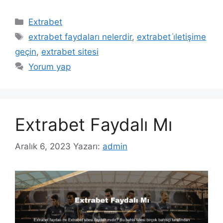
Kategoriler
Extrabet
Etiketler
extrabet faydaları nelerdir
,
extrabet i̇letişime
geçin
,
extrabet sitesi
Yorum yap
Extrabet Faydalı Mı
Aralık 6, 2023
Yazarı:
admin