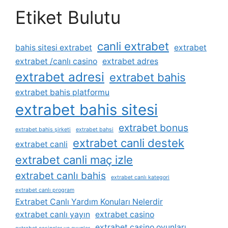
Etiket Bulutu
canli extrabet
bahis sitesi extrabet
extrabet
extrabet /canlı casino
extrabet adres
extrabet adresi
extrabet bahis
extrabet bahis platformu
extrabet bahis sitesi
extrabet bonus
extrabet bahis şirketi
extrabet bahsi
extrabet canli destek
extrabet canli
extrabet canli maç izle
extrabet canlı bahis
extrabet canlı kategori
extrabet canlı program
Extrabet Canlı Yardım Konuları Nelerdir
extrabet canlı yayın
extrabet casino
extrabet casino oyunları