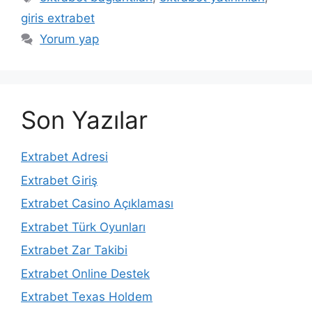
giris extrabet
Yorum yap
Son Yazılar
Extrabet Adresi
Extrabet Giriş
Extrabet Casino Açıklaması
Extrabet Türk Oyunları
Extrabet Zar Takibi
Extrabet Online Destek
Extrabet Texas Holdem