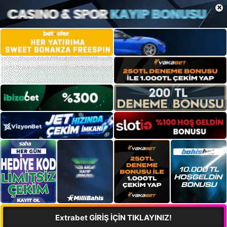
×
Extrabet GİRİŞ İÇİN TIKLAYINIZ!