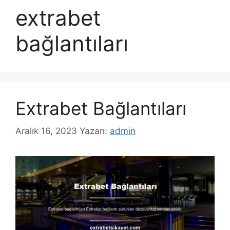
extrabet
bağlantıları
Extrabet Bağlantıları
Aralık 16, 2023
Yazarı:
admin