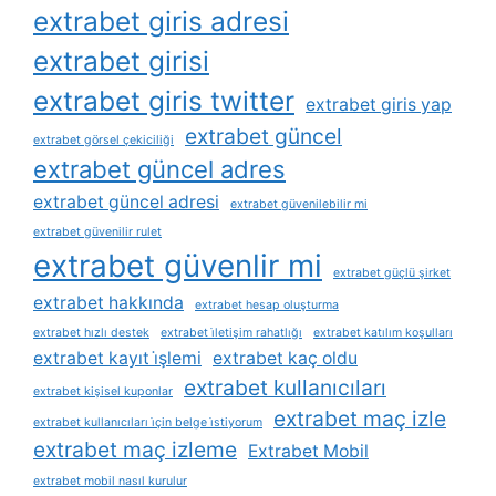
extrabet giris adresi
extrabet girisi
extrabet giris twitter
extrabet giris yap
extrabet güncel
extrabet görsel çekiciliği
extrabet güncel adres
extrabet güncel adresi
extrabet güvenilebilir mi
extrabet güvenilir rulet
extrabet güvenlir mi
extrabet güçlü şirket
extrabet hakkında
extrabet hesap oluşturma
extrabet hızlı destek
extrabet i̇letişim rahatlığı
extrabet katılım koşulları
extrabet kayıt i̇şlemi
extrabet kaç oldu
extrabet kullanıcıları
extrabet kişisel kuponlar
extrabet maç izle
extrabet kullanıcıları i̇çin belge i̇stiyorum
extrabet maç izleme
Extrabet Mobil
extrabet mobil nasıl kurulur