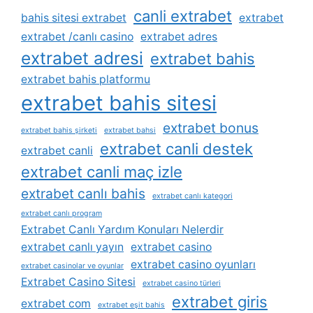
canli extrabet
bahis sitesi extrabet
extrabet
extrabet /canlı casino
extrabet adres
extrabet adresi
extrabet bahis
extrabet bahis platformu
extrabet bahis sitesi
extrabet bonus
extrabet bahis şirketi
extrabet bahsi
extrabet canli destek
extrabet canli
extrabet canli maç izle
extrabet canlı bahis
extrabet canlı kategori
extrabet canlı program
Extrabet Canlı Yardım Konuları Nelerdir
extrabet canlı yayın
extrabet casino
extrabet casino oyunları
extrabet casinolar ve oyunlar
Extrabet Casino Sitesi
extrabet casino türleri
extrabet giris
extrabet com
extrabet eşit bahis