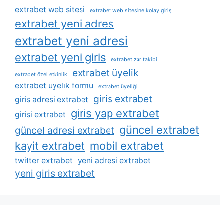
extrabet web sitesi
extrabet web sitesine kolay giriş
extrabet yeni adres
extrabet yeni adresi
extrabet yeni giris
extrabet zar takibi
extrabet üyelik
extrabet özel etkinlik
extrabet üyelik formu
extrabet üyeliği
giris extrabet
giris adresi extrabet
giris yap extrabet
girisi extrabet
güncel extrabet
güncel adresi extrabet
kayit extrabet
mobil extrabet
twitter extrabet
yeni adresi extrabet
yeni giris extrabet