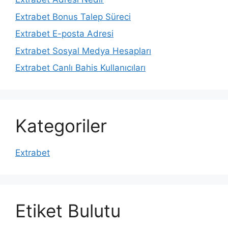
Extrabet Bonus Talep Süreci
Extrabet E-posta Adresi
Extrabet Sosyal Medya Hesapları
Extrabet Canlı Bahis Kullanıcıları
Kategoriler
Extrabet
Etiket Bulutu