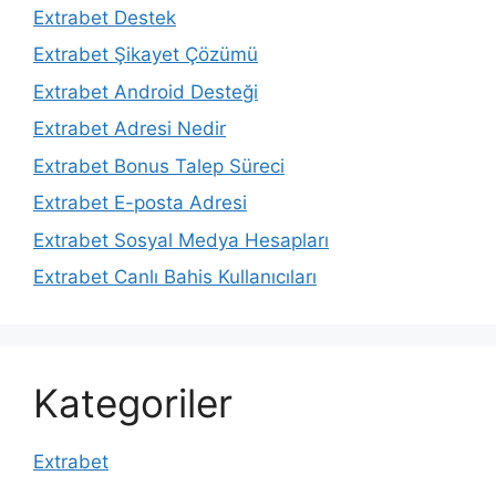
Extrabet Destek
Extrabet Şikayet Çözümü
Extrabet Android Desteği
Extrabet Adresi Nedir
Extrabet Bonus Talep Süreci
Extrabet E-posta Adresi
Extrabet Sosyal Medya Hesapları
Extrabet Canlı Bahis Kullanıcıları
Kategoriler
Extrabet