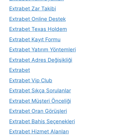
Extrabet Zar Takibi
Extrabet Online Destek
Extrabet Texas Holdem
Extrabet Kayıt Formu
Extrabet Yatırım Yöntemleri
Extrabet Adres Değişikliği
Extrabet
Extrabet Vip Club
Extrabet Sıkça Sorulanlar
Extrabet Müşteri Önceliği
Extrabet Oran Görüşleri
Extrabet Bahis Seçenekleri
Extrabet Hizmet Alanları