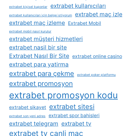
extrabet kullanıcıları
extrabet kişisel kuponlar
extrabet maç izle
extrabet kullanıcıları i̇çin belge i̇stiyorum
extrabet maç izleme
Extrabet Mobil
extrabet mobil nasıl kurulur
extrabet müşteri hizmetleri
extrabet nasil bir site
Extrabet Nasıl Bir Site
extrabet online casino
extrabet para yatirma
extrabet para çekme
extrabet poker platformu
extrabet promosyon
extrabet promosyon kodu
extrabet sitesi
extrabet sikayet
extrabet spor bahisleri
extrabet son yeni adres
extrabet telegram
extrabet tv
extrabet tv canli maç