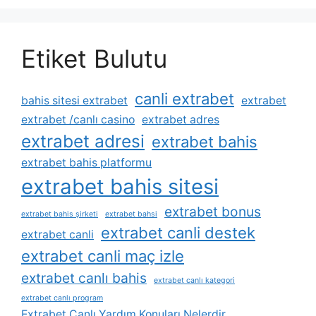
Etiket Bulutu
canli extrabet
bahis sitesi extrabet
extrabet
extrabet /canlı casino
extrabet adres
extrabet adresi
extrabet bahis
extrabet bahis platformu
extrabet bahis sitesi
extrabet bonus
extrabet bahis şirketi
extrabet bahsi
extrabet canli destek
extrabet canli
extrabet canli maç izle
extrabet canlı bahis
extrabet canlı kategori
extrabet canlı program
Extrabet Canlı Yardım Konuları Nelerdir