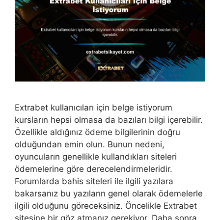
Extrabet kullanıcıları için belge istiyorum
kursların hepsi olmasa da bazıları bilgi içerebilir.
Özellikle aldığınız ödeme bilgilerinin doğru
olduğundan emin olun. Bunun nedeni,
oyuncuların genellikle kullandıkları siteleri
ödemelerine göre derecelendirmeleridir.
Forumlarda bahis siteleri ile ilgili yazılara
bakarsanız bu yazıların genel olarak ödemelerle
ilgili olduğunu göreceksiniz. Öncelikle Extrabet
sitesine bir göz atmanız gerekiyor. Daha sonra