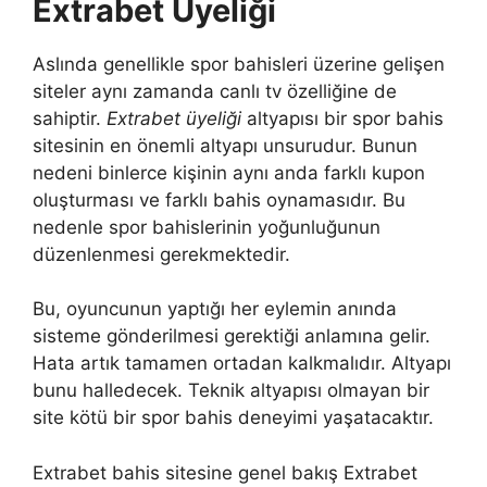
Extrabet Üyeliği
Aslında genellikle spor bahisleri üzerine gelişen
siteler aynı zamanda canlı tv özelliğine de
sahiptir.
Extrabet üyeliği
altyapısı bir spor bahis
sitesinin en önemli altyapı unsurudur. Bunun
nedeni binlerce kişinin aynı anda farklı kupon
oluşturması ve farklı bahis oynamasıdır. Bu
nedenle spor bahislerinin yoğunluğunun
düzenlenmesi gerekmektedir.
Bu, oyuncunun yaptığı her eylemin anında
sisteme gönderilmesi gerektiği anlamına gelir.
Hata artık tamamen ortadan kalkmalıdır. Altyapı
bunu halledecek. Teknik altyapısı olmayan bir
site kötü bir spor bahis deneyimi yaşatacaktır.
Extrabet bahis sitesine genel bakış Extrabet