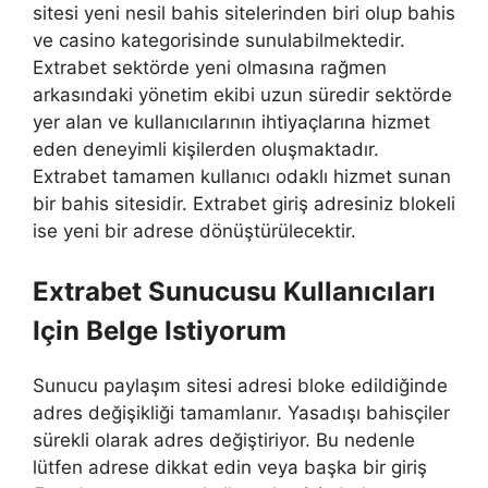
sitesi yeni nesil bahis sitelerinden biri olup bahis
ve casino kategorisinde sunulabilmektedir.
Extrabet sektörde yeni olmasına rağmen
arkasındaki yönetim ekibi uzun süredir sektörde
yer alan ve kullanıcılarının ihtiyaçlarına hizmet
eden deneyimli kişilerden oluşmaktadır.
Extrabet tamamen kullanıcı odaklı hizmet sunan
bir bahis sitesidir. Extrabet giriş adresiniz blokeli
ise yeni bir adrese dönüştürülecektir.
Extrabet Sunucusu Kullanıcıları
Için Belge Istiyorum
Sunucu paylaşım sitesi adresi bloke edildiğinde
adres değişikliği tamamlanır. Yasadışı bahisçiler
sürekli olarak adres değiştiriyor. Bu nedenle
lütfen adrese dikkat edin veya başka bir giriş