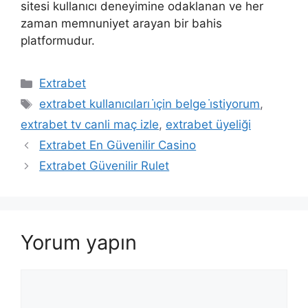
sitesi kullanıcı deneyimine odaklanan ve her
zaman memnuniyet arayan bir bahis
platformudur.
Kategoriler
Extrabet
Etiketler
extrabet kullanıcıları i̇çin belge i̇stiyorum
,
extrabet tv canli maç izle
,
extrabet üyeliği
Extrabet En Güvenilir Casino
Extrabet Güvenilir Rulet
Yorum yapın
Yorum