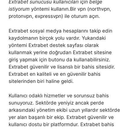
Extrabet sunucusu kullanıcıları için belge
istiyorum
yöntemi kullanın.Bir vpn (northvpn,
protonvpn, expressvpn) ile oturum açın.
Extrabet sosyal medya hesaplarını takip edin
kaydolmanın birçok yolu vardır. Yukarıdaki
yöntemi Extrabet destek sayfası olarak
kullanmak yerine doğrudan Extrabet sitesine
giriş yapmak için butonu da kullanabilirsiniz.
Extrabet güvenilir ve lisanslı bir bahis sitesidir.
Extrabet en kaliteli ve en güvenilir bahis
sitelerinden biri haline geldi.
Kullanıcı odaklı hizmetler ve sorunsuz bahis
sunuyoruz. Sektörde yeniyiz ancak perde
arkasındaki yönetim ekibi uzun yıllardır sektörde
yer alan başarılı bir ekip. Extrabet güvenilir ve
kullanıcı dostu bir platformdur. Extrabet bahis