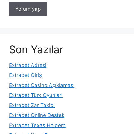
Son Yazılar
Extrabet Adresi
Extrabet Giriş
Extrabet Casino Açıklaması
Extrabet Türk Oyunları
Extrabet Zar Takibi
Extrabet Online Destek
Extrabet Texas Holdem