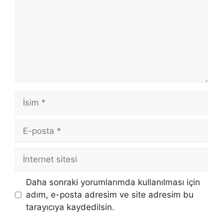
İsim
E-
posta
İnternet
sitesi
Daha sonraki yorumlarımda kullanılması için
adım, e-posta adresim ve site adresim bu
tarayıcıya kaydedilsin.