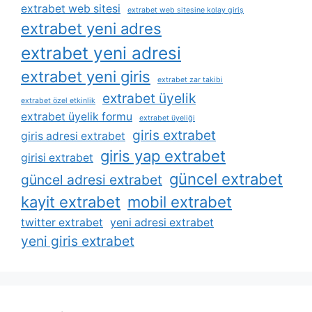
extrabet web sitesi
extrabet web sitesine kolay giriş
extrabet yeni adres
extrabet yeni adresi
extrabet yeni giris
extrabet zar takibi
extrabet üyelik
extrabet özel etkinlik
extrabet üyelik formu
extrabet üyeliği
giris extrabet
giris adresi extrabet
giris yap extrabet
girisi extrabet
güncel extrabet
güncel adresi extrabet
kayit extrabet
mobil extrabet
twitter extrabet
yeni adresi extrabet
yeni giris extrabet