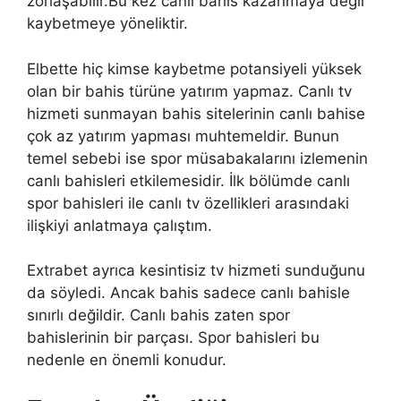
zorlaşabilir.Bu kez canlı bahis kazanmaya değil
kaybetmeye yöneliktir.
Elbette hiç kimse kaybetme potansiyeli yüksek
olan bir bahis türüne yatırım yapmaz. Canlı tv
hizmeti sunmayan bahis sitelerinin canlı bahise
çok az yatırım yapması muhtemeldir. Bunun
temel sebebi ise spor müsabakalarını izlemenin
canlı bahisleri etkilemesidir. İlk bölümde canlı
spor bahisleri ile canlı tv özellikleri arasındaki
ilişkiyi anlatmaya çalıştım.
Extrabet ayrıca kesintisiz tv hizmeti sunduğunu
da söyledi. Ancak bahis sadece canlı bahisle
sınırlı değildir. Canlı bahis zaten spor
bahislerinin bir parçası. Spor bahisleri bu
nedenle en önemli konudur.