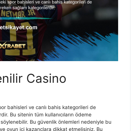
nilir Casino
or bahisleri ve canlı bahis kategorileri de
ir. Bu sitenin tüm kullanıcıların ödeme
u söylenebilir. Bu güvenlik önlemleri nedeniyle bu
e oyun içi kazançlara dikkat etmelisiniz. Bu