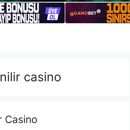
ilir casino
r Casino