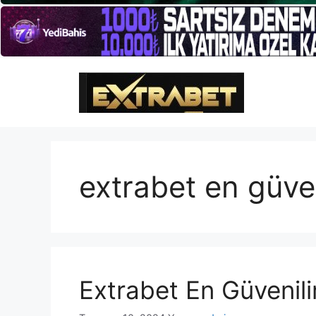
İçeriğe
atla
extrabet en güven
Extrabet En Güvenili