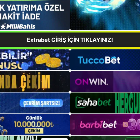
Extrabet GİRİŞ İÇİN TIKLAYINIZ!