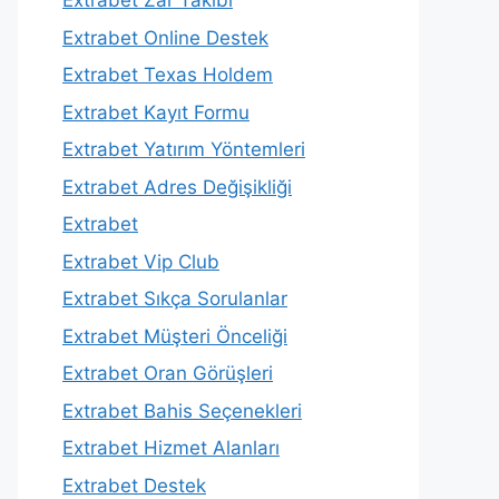
Extrabet Zar Takibi
Extrabet Online Destek
Extrabet Texas Holdem
Extrabet Kayıt Formu
Extrabet Yatırım Yöntemleri
Extrabet Adres Değişikliği
Extrabet
Extrabet Vip Club
Extrabet Sıkça Sorulanlar
Extrabet Müşteri Önceliği
Extrabet Oran Görüşleri
Extrabet Bahis Seçenekleri
Extrabet Hizmet Alanları
Extrabet Destek