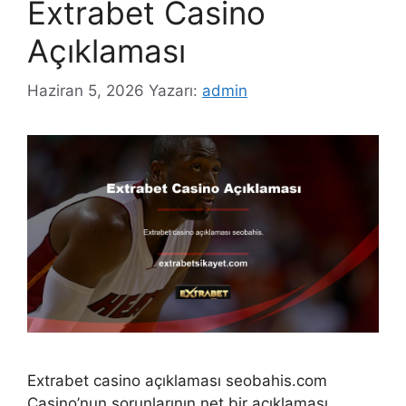
Extrabet Casino
Açıklaması
Haziran 5, 2026
Yazarı:
admin
Extrabet casino açıklaması seobahis.com
Casino’nun sorunlarının net bir açıklaması