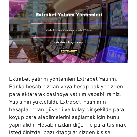
Extrabet yatırım yöntemleri Extrabet Yatırım.
Banka hesabınızdan veya hesap bakiyenizden
para aktararak casinoya yatırım yapabilirsiniz.
Yaş sınırı yükseltildi. Extrabet insanların
hesaplarından güvenli ve kolay bir şekilde para
koyup para alabilmelerini sağlamak için bunu
yapmalıdır. Hesabınızdan diğerine para taşımak
istediğinizde, bazı kitapçılar sizden kişisel