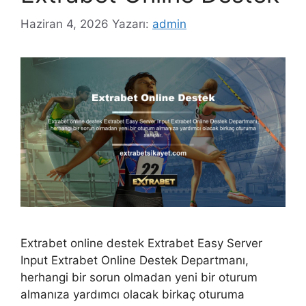
Haziran 4, 2026
Yazarı:
admin
Extrabet online destek Extrabet Easy Server
Input Extrabet Online Destek Departmanı,
herhangi bir sorun olmadan yeni bir oturum
almanıza yardımcı olacak birkaç oturuma