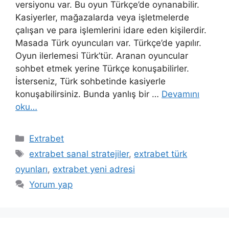
versiyonu var. Bu oyun Türkçe’de oynanabilir.
Kasiyerler, mağazalarda veya işletmelerde
çalışan ve para işlemlerini idare eden kişilerdir.
Masada Türk oyuncuları var. Türkçe’de yapılır.
Oyun ilerlemesi Türk’tür. Aranan oyuncular
sohbet etmek yerine Türkçe konuşabilirler.
İsterseniz, Türk sohbetinde kasiyerle
konuşabilirsiniz. Bunda yanlış bir …
Devamını
oku…
Kategoriler
Extrabet
Etiketler
extrabet sanal stratejiler
,
extrabet türk
oyunları
,
extrabet yeni adresi
Yorum yap