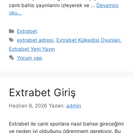
canlı bahis yayınlarını izleyerek ve …
Devamını
oku…
Kategoriler
Extrabet
Etiketler
extrabet adresi
,
Extrabet Külkedisi Oyunları
,
Extrabet Yeni Yayın
Yorum yap
Extrabet Giriş
Haziran 8, 2026
Yazarı:
admin
Extrabet ile canlı sporlara nasıl bahse gireceğimi
ve neden iyi olduğunu öğrenmem gerekiyor. Bu