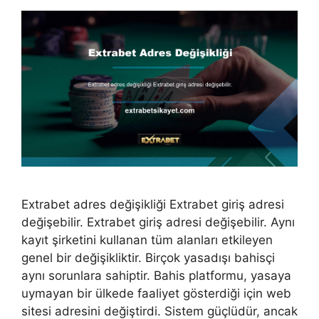
Extrabet adres değişikliği Extrabet giriş adresi
değişebilir. Extrabet giriş adresi değişebilir. Aynı
kayıt şirketini kullanan tüm alanları etkileyen
genel bir değişikliktir. Birçok yasadışı bahisçi
aynı sorunlara sahiptir. Bahis platformu, yasaya
uymayan bir ülkede faaliyet gösterdiği için web
sitesi adresini değiştirdi. Sistem güçlüdür, ancak