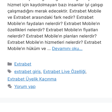
hizmet için kaydolmayan bazı insanlar iyi çalışıp
çalışmadığını merak edecektir. Extrabet Mobile
ve Extrabet arasındaki fark nedir? Extrabet
Mobile’ın faydaları nelerdir? Extrabet Mobile’ın
özellikleri nelerdir? Extrabet Mobile’ın fiyatları
nelerdir? Extrabet Mobile’ın planları nelerdir?
Extrabet Mobile’ın hizmetleri nelerdir? Extrabet
Mobile’ın hüküm ve …
Devamını oku…
Kategoriler
Extrabet
Etiketler
extrabet giris
,
Extrabet Live Özelliği
,
Extrabet Üyelik Kaçınma
Yorum yap