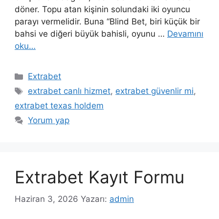
döner. Topu atan kişinin solundaki iki oyuncu
parayı vermelidir. Buna “Blind Bet, biri küçük bir
bahsi ve diğeri büyük bahisli, oyunu …
Devamını
oku…
Kategoriler
Extrabet
Etiketler
extrabet canlı hizmet
,
extrabet güvenlir mi
,
extrabet texas holdem
Yorum yap
Extrabet Kayıt Formu
Haziran 3, 2026
Yazarı:
admin