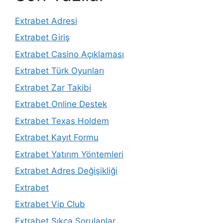
Extrabet Adresi
Extrabet Giriş
Extrabet Casino Açıklaması
Extrabet Türk Oyunları
Extrabet Zar Takibi
Extrabet Online Destek
Extrabet Texas Holdem
Extrabet Kayıt Formu
Extrabet Yatırım Yöntemleri
Extrabet Adres Değişikliği
Extrabet
Extrabet Vip Club
Extrabet Sıkça Sorulanlar