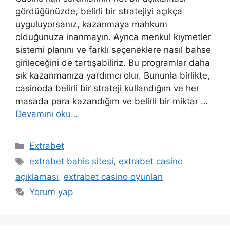
gördüğünüzde, belirli bir stratejiyi açıkça
uyguluyorsanız, kazanmaya mahkum
olduğunuza inanmayın. Ayrıca menkul kıymetler
sistemi planını ve farklı seçeneklere nasıl bahse
girileceğini de tartışabiliriz. Bu programlar daha
sık kazanmanıza yardımcı olur. Bununla birlikte,
casinoda belirli bir strateji kullandığım ve her
masada para kazandığım ve belirli bir miktar …
Devamını oku…
Kategoriler
Extrabet
Etiketler
extrabet bahis sitesi
,
extrabet casino
açıklaması
,
extrabet casino oyunları
Yorum yap