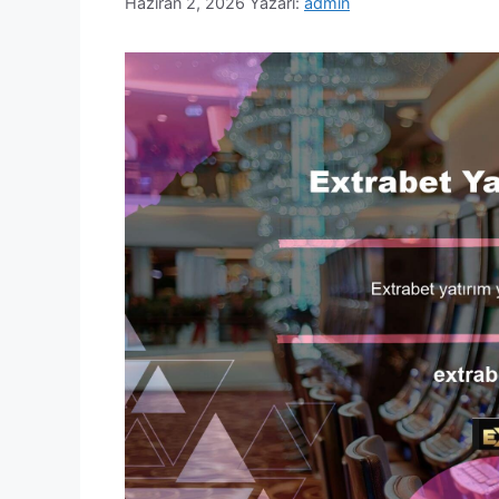
Haziran 2, 2026
Yazarı:
admin