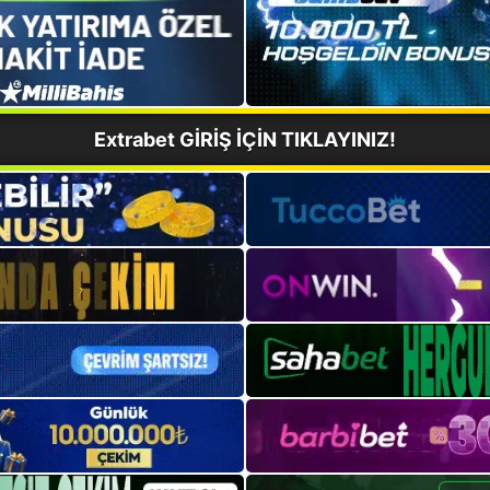
Extrabet GİRİŞ İÇİN TIKLAYINIZ!