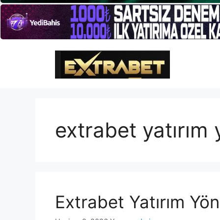
İçeriğe
atla
extrabet yatırım 
Extrabet Yatırım Yön