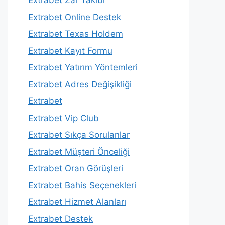
Extrabet Zar Takibi
Extrabet Online Destek
Extrabet Texas Holdem
Extrabet Kayıt Formu
Extrabet Yatırım Yöntemleri
Extrabet Adres Değişikliği
Extrabet
Extrabet Vip Club
Extrabet Sıkça Sorulanlar
Extrabet Müşteri Önceliği
Extrabet Oran Görüşleri
Extrabet Bahis Seçenekleri
Extrabet Hizmet Alanları
Extrabet Destek