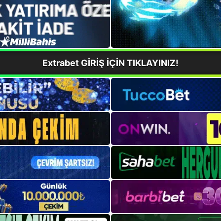
Extrabet GİRİŞ İÇİN TIKLAYINIZ!