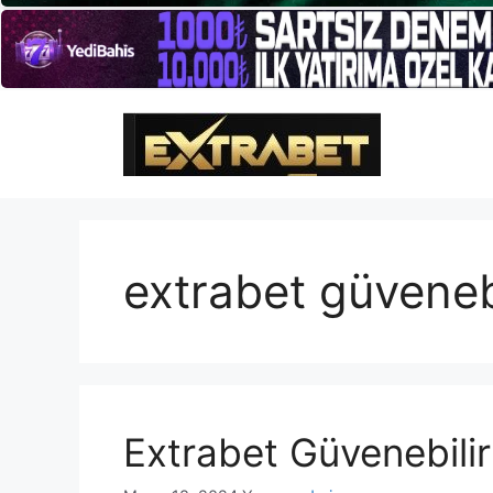
İçeriğe
atla
extrabet güvenebi
Extrabet Güvenebilir