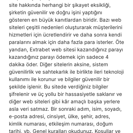
site hakkında herhangi bir şikayet eksikliği,
şirketin güvenilir ve doğru işini yaptığını
gösteren en büyük kanıtlardan biridir. Bazı web
siteleri çeşitli nedenleri oluşturarak müşterilerini
hizmetleri için ücretlendirir ve daha sonra kendi
paralarını almak için daha fazla para isterler. Öte
yandan, Extrabet web sitesi kazandığınız parayı
kazandığınız parayı ödemek için sadece 4
dakika öder. Diğer sitelerin aksine, sistem
güvenilirlik ve sahtekarlık ile birlikte ileri teknoloji
kullanımı ile korunur ve bilgiler güvenilir bir
şekilde işlenir. Bu sitede verdiğiniz bilgiler
şifrelenir ve üç yollu bir hassasiyetle saklanır ve
diğer web siteleri gibi kâr amaçlı başka yerlere
asla veri satmaz. Bir sonraki adım, isim, soyadı,
e-posta adresi, cinsiyet, ülke, şehir, adres,
kimlik numarası, etkileşim numarası, doğum
tarihi, vb. Genel kuralları okudunuz. Koşullar ve