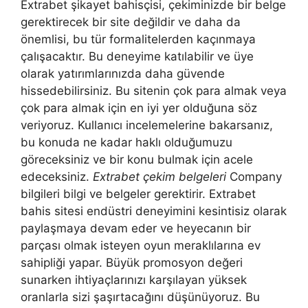
Extrabet şikayet bahisçisi, çekiminizde bir belge
gerektirecek bir site değildir ve daha da
önemlisi, bu tür formalitelerden kaçınmaya
çalışacaktır. Bu deneyime katılabilir ve üye
olarak yatırımlarınızda daha güvende
hissedebilirsiniz. Bu sitenin çok para almak veya
çok para almak için en iyi yer olduğuna söz
veriyoruz. Kullanıcı incelemelerine bakarsanız,
bu konuda ne kadar haklı olduğumuzu
göreceksiniz ve bir konu bulmak için acele
edeceksiniz.
Extrabet çekim belgeleri
Company
bilgileri bilgi ve belgeler gerektirir. Extrabet
bahis sitesi endüstri deneyimini kesintisiz olarak
paylaşmaya devam eder ve heyecanın bir
parçası olmak isteyen oyun meraklılarına ev
sahipliği yapar. Büyük promosyon değeri
sunarken ihtiyaçlarınızı karşılayan yüksek
oranlarla sizi şaşırtacağını düşünüyoruz. Bu