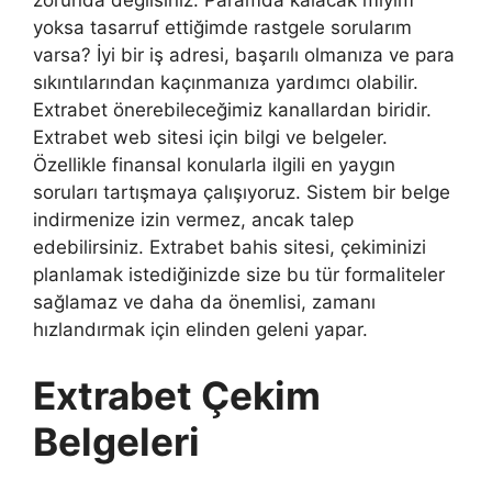
zorunda değilsiniz. Paramda kalacak mıyım
yoksa tasarruf ettiğimde rastgele sorularım
varsa? İyi bir iş adresi, başarılı olmanıza ve para
sıkıntılarından kaçınmanıza yardımcı olabilir.
Extrabet önerebileceğimiz kanallardan biridir.
Extrabet web sitesi için bilgi ve belgeler.
Özellikle finansal konularla ilgili en yaygın
soruları tartışmaya çalışıyoruz. Sistem bir belge
indirmenize izin vermez, ancak talep
edebilirsiniz. Extrabet bahis sitesi, çekiminizi
planlamak istediğinizde size bu tür formaliteler
sağlamaz ve daha da önemlisi, zamanı
hızlandırmak için elinden geleni yapar.
Extrabet Çekim
Belgeleri