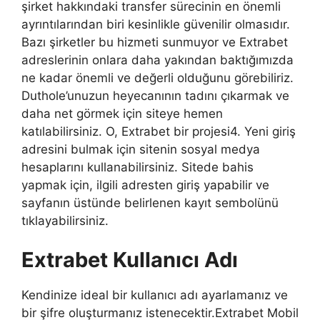
şirket hakkındaki transfer sürecinin en önemli
ayrıntılarından biri kesinlikle güvenilir olmasıdır.
Bazı şirketler bu hizmeti sunmuyor ve Extrabet
adreslerinin onlara daha yakından baktığımızda
ne kadar önemli ve değerli olduğunu görebiliriz.
Duthole’unuzun heyecanının tadını çıkarmak ve
daha net görmek için siteye hemen
katılabilirsiniz. O, Extrabet bir projesi4. Yeni giriş
adresini bulmak için sitenin sosyal medya
hesaplarını kullanabilirsiniz. Sitede bahis
yapmak için, ilgili adresten giriş yapabilir ve
sayfanın üstünde belirlenen kayıt sembolünü
tıklayabilirsiniz.
Extrabet Kullanıcı Adı
Kendinize ideal bir kullanıcı adı ayarlamanız ve
bir şifre oluşturmanız istenecektir.Extrabet Mobil