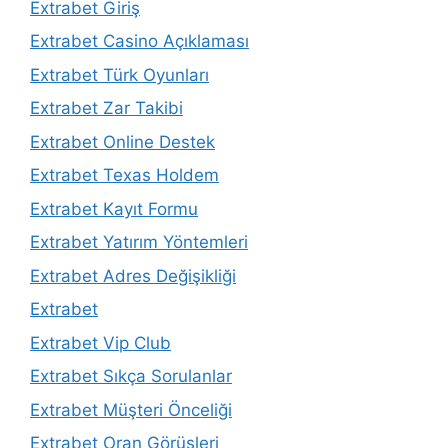
Extrabet Giriş
Extrabet Casino Açıklaması
Extrabet Türk Oyunları
Extrabet Zar Takibi
Extrabet Online Destek
Extrabet Texas Holdem
Extrabet Kayıt Formu
Extrabet Yatırım Yöntemleri
Extrabet Adres Değişikliği
Extrabet
Extrabet Vip Club
Extrabet Sıkça Sorulanlar
Extrabet Müşteri Önceliği
Extrabet Oran Görüşleri