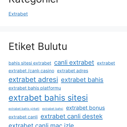
Extrabet
Etiket Bulutu
canli extrabet
bahis sitesi extrabet
extrabet
extrabet /canlı casino
extrabet adres
extrabet adresi
extrabet bahis
extrabet bahis platformu
extrabet bahis sitesi
extrabet bonus
extrabet bahis şirketi
extrabet bahsi
extrabet canli destek
extrabet canli
extrabet canli maç izle