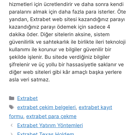
hizmetleri için ücretlendirir ve daha sonra kendi
paralarını almak için daha fazla para isterler. Öte
yandan, Extrabet web sitesi kazandığınız parayı
kazandığınız parayı ödemek için sadece 4
dakika öder. Diğer sitelerin aksine, sistem
güvenilirlik ve sahtekarlık ile birlikte ileri teknoloji
kullanımı ile korunur ve bilgiler güvenilir bir
şekilde işlenir. Bu sitede verdiğiniz bilgiler
şifrelenir ve üç yollu bir hassasiyetle saklanır ve
diğer web siteleri gibi kâr amaçlı başka yerlere
asla veri satmaz.
Kategoriler
Extrabet
Etiketler
extrabet çekim belgeleri
,
extrabet kayıt
formu
,
extrabet para çekme
Extrabet Yatırım Yöntemleri
Extrabet Texas Holdem