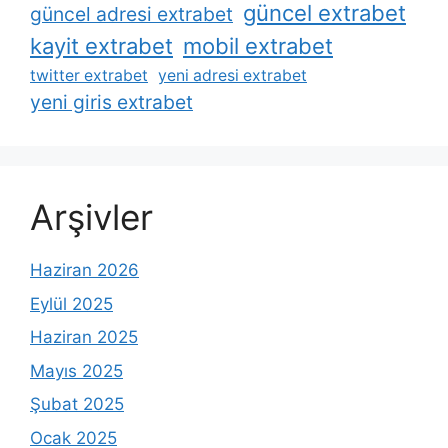
güncel extrabet
güncel adresi extrabet
kayit extrabet
mobil extrabet
twitter extrabet
yeni adresi extrabet
yeni giris extrabet
Arşivler
Haziran 2026
Eylül 2025
Haziran 2025
Mayıs 2025
Şubat 2025
Ocak 2025