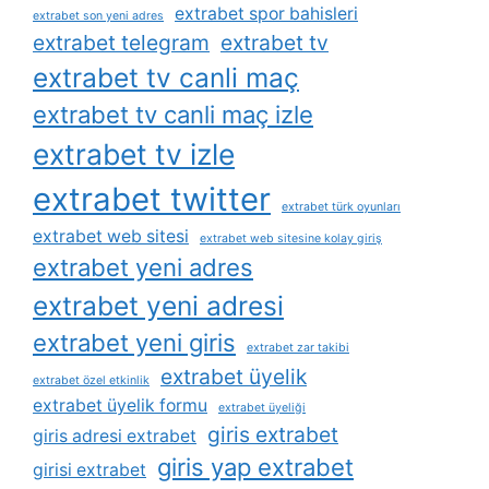
extrabet spor bahisleri
extrabet son yeni adres
extrabet telegram
extrabet tv
extrabet tv canli maç
extrabet tv canli maç izle
extrabet tv izle
extrabet twitter
extrabet türk oyunları
extrabet web sitesi
extrabet web sitesine kolay giriş
extrabet yeni adres
extrabet yeni adresi
extrabet yeni giris
extrabet zar takibi
extrabet üyelik
extrabet özel etkinlik
extrabet üyelik formu
extrabet üyeliği
giris extrabet
giris adresi extrabet
giris yap extrabet
girisi extrabet