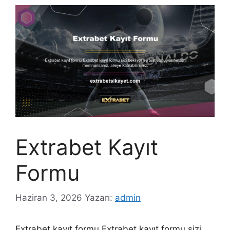
Extrabet Kayıt
Formu
Haziran 3, 2026
Yazarı:
admin
Extrabet kayıt formu Extrabet kayıt formu sizi