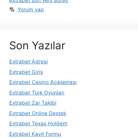
extrabet son yeni adres
Yorum yap
Son Yazılar
Extrabet Adresi
Extrabet Giriş
Extrabet Casino Açıklaması
Extrabet Türk Oyunları
Extrabet Zar Takibi
Extrabet Online Destek
Extrabet Texas Holdem
Extrabet Kayıt Formu