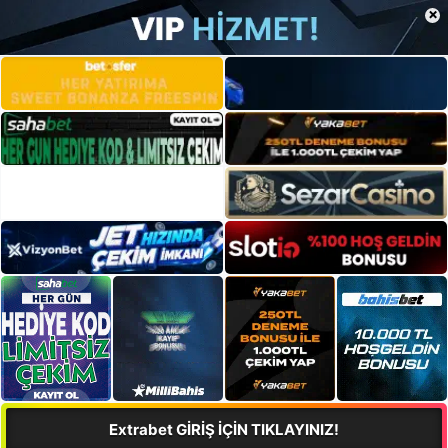
×
Extrabet GİRİŞ İÇİN TIKLAYINIZ!