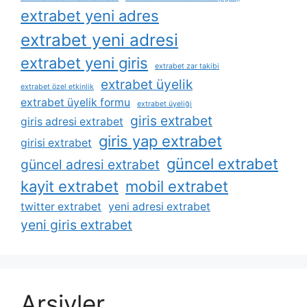
extrabet yeni adres
extrabet yeni adresi
extrabet yeni giris
extrabet zar takibi
extrabet üyelik
extrabet özel etkinlik
extrabet üyelik formu
extrabet üyeliği
giris extrabet
giris adresi extrabet
giris yap extrabet
girisi extrabet
güncel extrabet
güncel adresi extrabet
kayit extrabet
mobil extrabet
twitter extrabet
yeni adresi extrabet
yeni giris extrabet
Arşivler