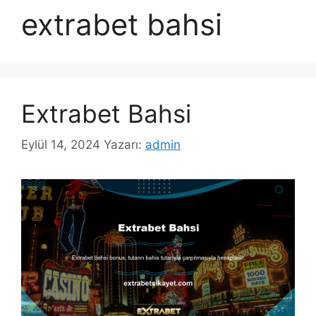
extrabet bahsi
Extrabet Bahsi
Eylül 14, 2024
Yazarı:
admin