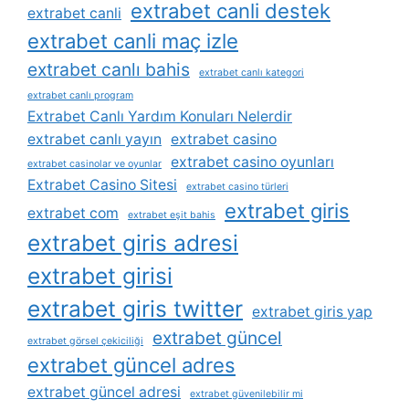
extrabet canli destek
extrabet canli
extrabet canli maç izle
extrabet canlı bahis
extrabet canlı kategori
extrabet canlı program
Extrabet Canlı Yardım Konuları Nelerdir
extrabet canlı yayın
extrabet casino
extrabet casino oyunları
extrabet casinolar ve oyunlar
Extrabet Casino Sitesi
extrabet casino türleri
extrabet giris
extrabet com
extrabet eşit bahis
extrabet giris adresi
extrabet girisi
extrabet giris twitter
extrabet giris yap
extrabet güncel
extrabet görsel çekiciliği
extrabet güncel adres
extrabet güncel adresi
extrabet güvenilebilir mi