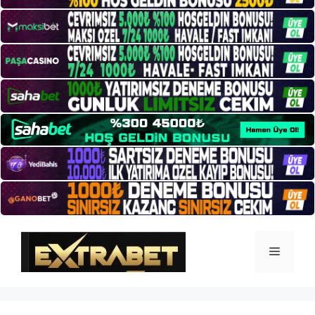
İçeriğe
atla
Menü