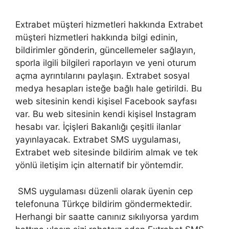
Extrabet müşteri hizmetleri hakkında Extrabet
müşteri hizmetleri hakkında bilgi edinin,
bildirimler gönderin, güncellemeler sağlayın,
sporla ilgili bilgileri raporlayın ve yeni oturum
açma ayrıntılarını paylaşın. Extrabet sosyal
medya hesapları isteğe bağlı hale getirildi. Bu
web sitesinin kendi kişisel Facebook sayfası
var. Bu web sitesinin kendi kişisel Instagram
hesabı var. İçişleri Bakanlığı çeşitli ilanlar
yayınlayacak. Extrabet SMS uygulaması,
Extrabet web sitesinde bildirim almak ve tek
yönlü iletişim için alternatif bir yöntemdir.
SMS uygulaması düzenli olarak üyenin cep
telefonuna Türkçe bildirim göndermektedir.
Herhangi bir saatte canınız sıkılıyorsa yardım