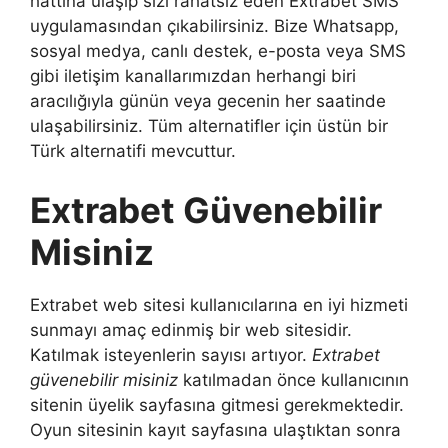
hattına ulaşıp sizi rahatsız eden Extrabet SMS
uygulamasından çıkabilirsiniz. Bize Whatsapp,
sosyal medya, canlı destek, e-posta veya SMS
gibi iletişim kanallarımızdan herhangi biri
aracılığıyla günün veya gecenin her saatinde
ulaşabilirsiniz. Tüm alternatifler için üstün bir
Türk alternatifi mevcuttur.
Extrabet Güvenebilir
Misiniz
Extrabet web sitesi kullanıcılarına en iyi hizmeti
sunmayı amaç edinmiş bir web sitesidir.
Katılmak isteyenlerin sayısı artıyor.
Extrabet
güvenebilir misiniz
katılmadan önce kullanıcının
sitenin üyelik sayfasına gitmesi gerekmektedir.
Oyun sitesinin kayıt sayfasına ulaştıktan sonra