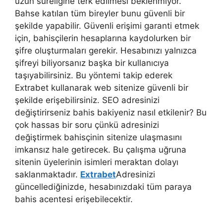
uzun süreliğine terk edilmesi beklenmiyor.
Bahse katılan tüm bireyler bunu güvenli bir
şekilde yapabilir. Güvenli erişimi garanti etmek
için, bahisçilerin hesaplarına kaydolurken bir
şifre oluşturmaları gerekir. Hesabınızı yalnızca
şifreyi biliyorsanız başka bir kullanıcıya
taşıyabilirsiniz. Bu yöntemi takip ederek
Extrabet kullanarak web sitenize güvenli bir
şekilde erişebilirsiniz. SEO adresinizi
değiştirirseniz bahis bakiyeniz nasıl etkilenir? Bu
çok hassas bir soru çünkü adresinizi
değiştirmek bahisçinin sitenize ulaşmasını
imkansız hale getirecek. Bu çalışma uğruna
sitenin üyelerinin isimleri meraktan dolayı
saklanmaktadır.
Extrabet
Adresinizi
güncellediğinizde, hesabınızdaki tüm paraya
bahis acentesi erişebilecektir.