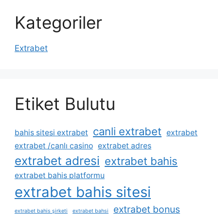
Kategoriler
Extrabet
Etiket Bulutu
canli extrabet
bahis sitesi extrabet
extrabet
extrabet /canlı casino
extrabet adres
extrabet adresi
extrabet bahis
extrabet bahis platformu
extrabet bahis sitesi
extrabet bonus
extrabet bahis şirketi
extrabet bahsi