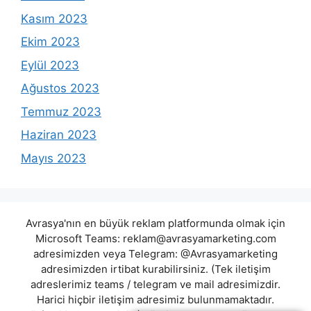
Kasım 2023
Ekim 2023
Eylül 2023
Ağustos 2023
Temmuz 2023
Haziran 2023
Mayıs 2023
Avrasya'nın en büyük reklam platformunda olmak için
Microsoft Teams:
reklam@avrasyamarketing.com
adresimizden veya Telegram: @Avrasyamarketing
adresimizden irtibat kurabilirsiniz. (Tek iletişim
adreslerimiz teams / telegram ve mail adresimizdir.
Harici hiçbir iletişim adresimiz bulunmamaktadır.