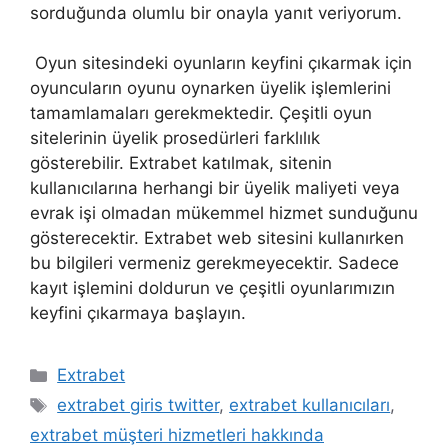
sorduğunda olumlu bir onayla yanıt veriyorum.
Oyun sitesindeki oyunların keyfini çıkarmak için
oyuncuların oyunu oynarken üyelik işlemlerini
tamamlamaları gerekmektedir. Çeşitli oyun
sitelerinin üyelik prosedürleri farklılık
gösterebilir. Extrabet katılmak, sitenin
kullanıcılarına herhangi bir üyelik maliyeti veya
evrak işi olmadan mükemmel hizmet sunduğunu
gösterecektir. Extrabet web sitesini kullanırken
bu bilgileri vermeniz gerekmeyecektir. Sadece
kayıt işlemini doldurun ve çeşitli oyunlarımızın
keyfini çıkarmaya başlayın.
Kategoriler
Extrabet
Etiketler
extrabet giris twitter
,
extrabet kullanıcıları
,
extrabet müşteri hizmetleri hakkında