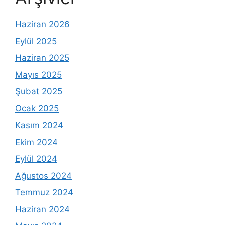
Haziran 2026
Eylül 2025
Haziran 2025
Mayıs 2025
Şubat 2025
Ocak 2025
Kasım 2024
Ekim 2024
Eylül 2024
Ağustos 2024
Temmuz 2024
Haziran 2024