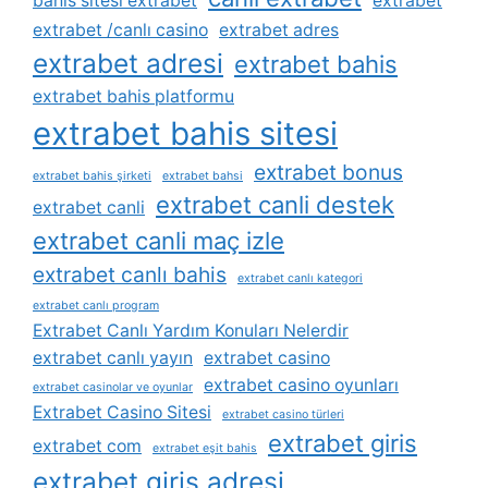
bahis sitesi extrabet
extrabet
extrabet /canlı casino
extrabet adres
extrabet adresi
extrabet bahis
extrabet bahis platformu
extrabet bahis sitesi
extrabet bonus
extrabet bahis şirketi
extrabet bahsi
extrabet canli destek
extrabet canli
extrabet canli maç izle
extrabet canlı bahis
extrabet canlı kategori
extrabet canlı program
Extrabet Canlı Yardım Konuları Nelerdir
extrabet canlı yayın
extrabet casino
extrabet casino oyunları
extrabet casinolar ve oyunlar
Extrabet Casino Sitesi
extrabet casino türleri
extrabet giris
extrabet com
extrabet eşit bahis
extrabet giris adresi