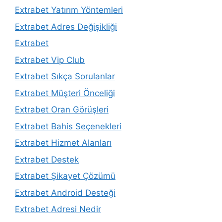
Extrabet Yatırım Yöntemleri
Extrabet Adres Değişikliği
Extrabet
Extrabet Vip Club
Extrabet Sıkça Sorulanlar
Extrabet Müşteri Önceliği
Extrabet Oran Görüşleri
Extrabet Bahis Seçenekleri
Extrabet Hizmet Alanları
Extrabet Destek
Extrabet Şikayet Çözümü
Extrabet Android Desteği
Extrabet Adresi Nedir