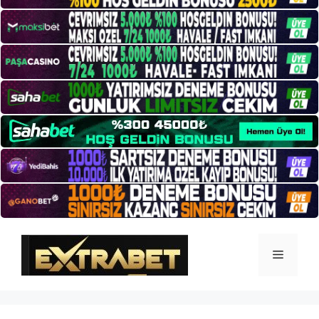
İçeriğe
atla
Menü