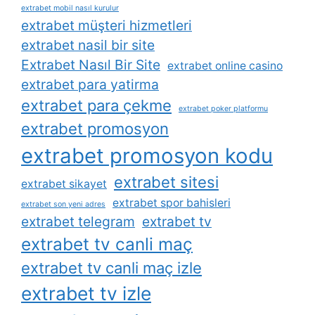
extrabet mobil nasıl kurulur
extrabet müşteri hizmetleri
extrabet nasil bir site
Extrabet Nasıl Bir Site
extrabet online casino
extrabet para yatirma
extrabet para çekme
extrabet poker platformu
extrabet promosyon
extrabet promosyon kodu
extrabet sitesi
extrabet sikayet
extrabet spor bahisleri
extrabet son yeni adres
extrabet telegram
extrabet tv
extrabet tv canli maç
extrabet tv canli maç izle
extrabet tv izle