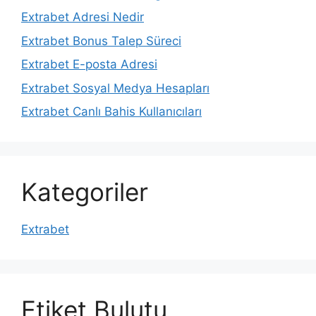
Extrabet Adresi Nedir
Extrabet Bonus Talep Süreci
Extrabet E-posta Adresi
Extrabet Sosyal Medya Hesapları
Extrabet Canlı Bahis Kullanıcıları
Kategoriler
Extrabet
Etiket Bulutu