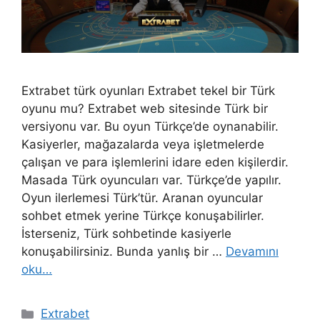
Extrabet türk oyunları Extrabet tekel bir Türk
oyunu mu? Extrabet web sitesinde Türk bir
versiyonu var. Bu oyun Türkçe’de oynanabilir.
Kasiyerler, mağazalarda veya işletmelerde
çalışan ve para işlemlerini idare eden kişilerdir.
Masada Türk oyuncuları var. Türkçe’de yapılır.
Oyun ilerlemesi Türk’tür. Aranan oyuncular
sohbet etmek yerine Türkçe konuşabilirler.
İsterseniz, Türk sohbetinde kasiyerle
konuşabilirsiniz. Bunda yanlış bir …
Devamını
oku…
Kategoriler
Extrabet