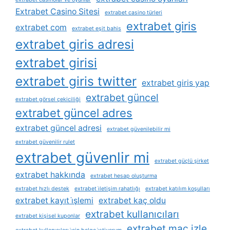
Extrabet Casino Sitesi
extrabet casino türleri
extrabet giris
extrabet com
extrabet eşit bahis
extrabet giris adresi
extrabet girisi
extrabet giris twitter
extrabet giris yap
extrabet güncel
extrabet görsel çekiciliği
extrabet güncel adres
extrabet güncel adresi
extrabet güvenilebilir mi
extrabet güvenilir rulet
extrabet güvenlir mi
extrabet güçlü şirket
extrabet hakkında
extrabet hesap oluşturma
extrabet hızlı destek
extrabet i̇letişim rahatlığı
extrabet katılım koşulları
extrabet kayıt i̇şlemi
extrabet kaç oldu
extrabet kullanıcıları
extrabet kişisel kuponlar
extrabet maç izle