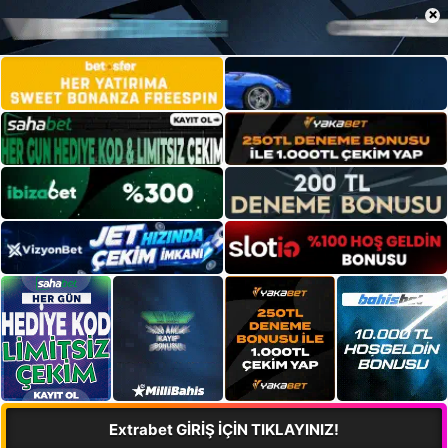
×
Extrabet GİRİŞ İÇİN TIKLAYINIZ!