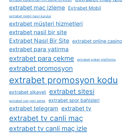
extrabet kullanıcıları i̇çin belge i̇stiyorum
extrabet maç izleme
Extrabet Mobil
extrabet mobil nasıl kurulur
extrabet müşteri hizmetleri
extrabet nasil bir site
Extrabet Nasıl Bir Site
extrabet online casino
extrabet para yatirma
extrabet para çekme
extrabet poker platformu
extrabet promosyon
extrabet promosyon kodu
extrabet sitesi
extrabet sikayet
extrabet spor bahisleri
extrabet son yeni adres
extrabet telegram
extrabet tv
extrabet tv canli maç
extrabet tv canli maç izle