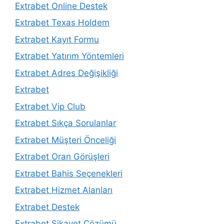
Extrabet Online Destek
Extrabet Texas Holdem
Extrabet Kayıt Formu
Extrabet Yatırım Yöntemleri
Extrabet Adres Değişikliği
Extrabet
Extrabet Vip Club
Extrabet Sıkça Sorulanlar
Extrabet Müşteri Önceliği
Extrabet Oran Görüşleri
Extrabet Bahis Seçenekleri
Extrabet Hizmet Alanları
Extrabet Destek
Extrabet Şikayet Çözümü