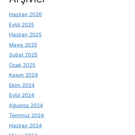
Haziran 2026
Eylül 2025
Haziran 2025
Mayıs 2025
Şubat 2025
Ocak 2025
Kasım 2024
Ekim 2024
Eylül 2024
Ağustos 2024
Temmuz 2024
Haziran 2024