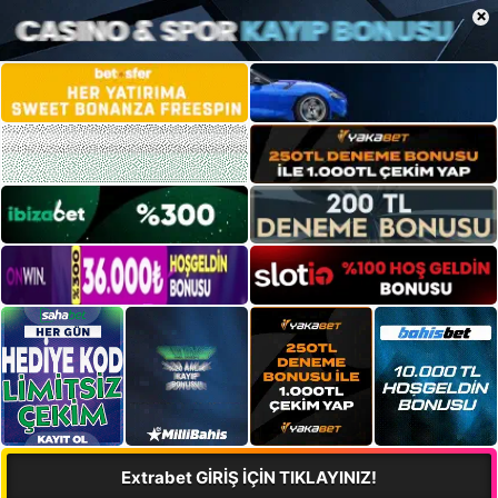
×
Extrabet GİRİŞ İÇİN TIKLAYINIZ!