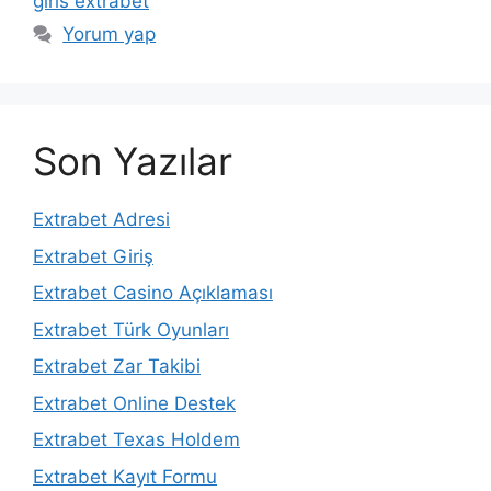
giris extrabet
Yorum yap
Son Yazılar
Extrabet Adresi
Extrabet Giriş
Extrabet Casino Açıklaması
Extrabet Türk Oyunları
Extrabet Zar Takibi
Extrabet Online Destek
Extrabet Texas Holdem
Extrabet Kayıt Formu