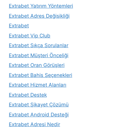
Extrabet Yatırım Yöntemleri
Extrabet Adres Değişikliği
Extrabet
Extrabet Vip Club
Extrabet Sıkça Sorulanlar
Extrabet Müşteri Önceliği
Extrabet Oran Görüşleri
Extrabet Bahis Seçenekleri
Extrabet Hizmet Alanları
Extrabet Destek
Extrabet Şikayet Çözümü
Extrabet Android Desteği
Extrabet Adresi Nedir