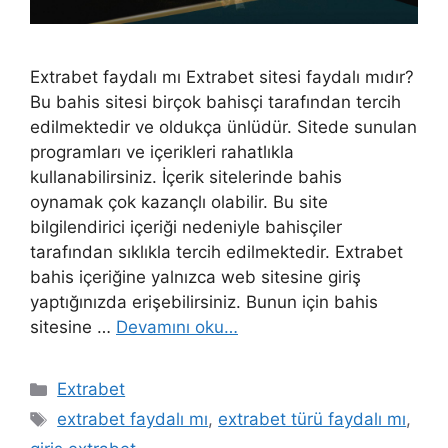
Extrabet faydalı mı Extrabet sitesi faydalı mıdır?
Bu bahis sitesi birçok bahisçi tarafından tercih
edilmektedir ve oldukça ünlüdür. Sitede sunulan
programları ve içerikleri rahatlıkla
kullanabilirsiniz. İçerik sitelerinde bahis
oynamak çok kazançlı olabilir. Bu site
bilgilendirici içeriği nedeniyle bahisçiler
tarafından sıklıkla tercih edilmektedir. Extrabet
bahis içeriğine yalnızca web sitesine giriş
yaptığınızda erişebilirsiniz. Bunun için bahis
sitesine …
Devamını oku…
Kategoriler
Extrabet
Etiketler
extrabet faydalı mı
,
extrabet türü faydalı mı
,