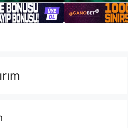
ırım
m