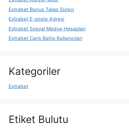
Extrabet Bonus Talep Süreci
Extrabet E-posta Adresi
Extrabet Sosyal Medya Hesapları
Extrabet Canlı Bahis Kullanıcıları
Kategoriler
Extrabet
Etiket Bulutu