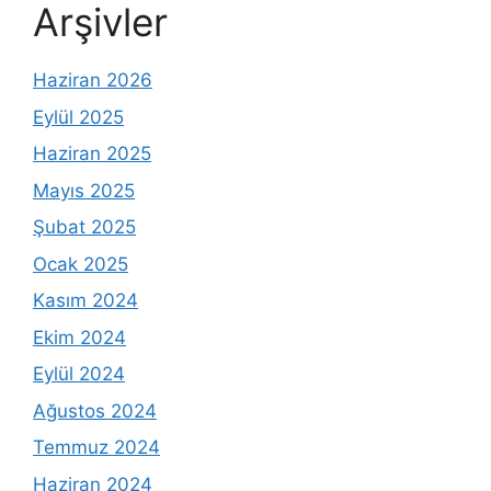
Arşivler
Haziran 2026
Eylül 2025
Haziran 2025
Mayıs 2025
Şubat 2025
Ocak 2025
Kasım 2024
Ekim 2024
Eylül 2024
Ağustos 2024
Temmuz 2024
Haziran 2024