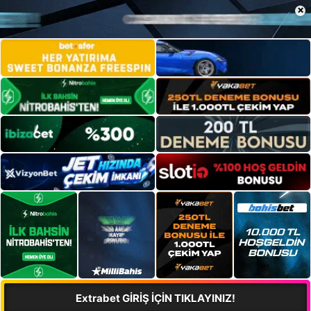
×
Extrabet GİRİŞ İÇİN TIKLAYINIZ!