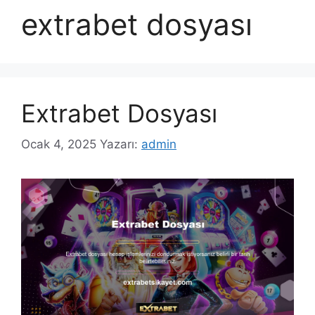
extrabet dosyası
Extrabet Dosyası
Ocak 4, 2025
Yazarı:
admin