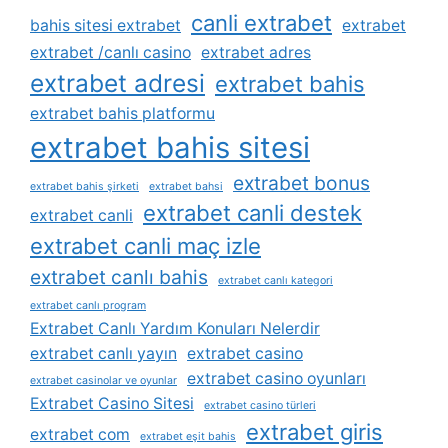
canli extrabet
bahis sitesi extrabet
extrabet
extrabet /canlı casino
extrabet adres
extrabet adresi
extrabet bahis
extrabet bahis platformu
extrabet bahis sitesi
extrabet bonus
extrabet bahis şirketi
extrabet bahsi
extrabet canli destek
extrabet canli
extrabet canli maç izle
extrabet canlı bahis
extrabet canlı kategori
extrabet canlı program
Extrabet Canlı Yardım Konuları Nelerdir
extrabet canlı yayın
extrabet casino
extrabet casino oyunları
extrabet casinolar ve oyunlar
Extrabet Casino Sitesi
extrabet casino türleri
extrabet giris
extrabet com
extrabet eşit bahis