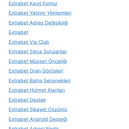
Extrabet Kayıt Formu
Extrabet Yatırım Yöntemleri
Extrabet Adres Değişikliği
Extrabet
Extrabet Vip Club
Extrabet Sıkça Sorulanlar
Extrabet Müşteri Önceliği
Extrabet Oran Görüşleri
Extrabet Bahis Seçenekleri
Extrabet Hizmet Alanları
Extrabet Destek
Extrabet Şikayet Çözümü
Extrabet Android Desteği
Extrabet Adresi Nedir