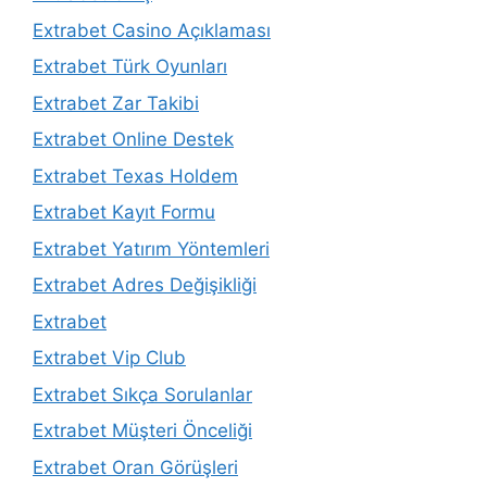
Extrabet Casino Açıklaması
Extrabet Türk Oyunları
Extrabet Zar Takibi
Extrabet Online Destek
Extrabet Texas Holdem
Extrabet Kayıt Formu
Extrabet Yatırım Yöntemleri
Extrabet Adres Değişikliği
Extrabet
Extrabet Vip Club
Extrabet Sıkça Sorulanlar
Extrabet Müşteri Önceliği
Extrabet Oran Görüşleri