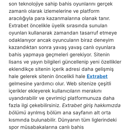
son teknolojiye sahip bahis oyunlarını gerçek
zamanlı olarak izlemelerine ve platform
aracılığıyla para kazanmalarına olanak tanır.
Extrabet öncelikle üyelik sırasında sunulan
oyunları kullanarak zamandan tasarruf etmeye
odaklanıyor ancak oyuncuların biraz deneyim
kazandıktan sonra yavaş yavaş canlı oyunlara
bahis yapmaya geçmeleri gerekiyor. Sitenin
lisans ve yayın bilgileri güncellenip yeni özellikler
eklendikçe sitenin içerik adresi daha gelişmiş
hale gelerek sitenin öncelikli hale
Extrabet
gelmesine yardımcı olur. Web sitenize çeşitli
içerikler ekleyerek kullanıcıların merakını
uyandırabilir ve çevrimiçi platformunuza daha
fazla ilgi çekebilirsiniz.
Extrabet giriş hakkımızda
bölümü
ayrılmış bölüm ana sayfanın alt orta
kısmında bulunabilir. Dünyanın tüm liglerindeki
spor müsabakalarına canlı bahis