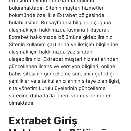
ortasında oyunu duraklatma bölümü
bulunmaktadır. Sitenin müşteri hizmetleri
bölümünde özellikle Extrabet bölgesinde
bulabilirsiniz. Bu sayfadaki bilgilerin çoğuna
ulaşmak için hakkımızda kısmına tıklayarak
Extrabet hakkımızda bölümüne gidebilirsiniz.
Sitenin kullanım şartlarına ve iletişim bilgilerine
ulaşmak için hakkımızda yazısından
ulaşabilirsiniz. Extrabet müşteri hizmetlerinden
güncellenen lisans ve versiyon bilgileri, online
bahis sitesinin güncelleme sürecinin getirdiği
yenilikler ve site kullanıcılarının siteye olan ilgisi,
site yönetim kurulu üyelerinin güncelleme
sürecine daha fazla önem vermesine neden
olmaktadır.
Extrabet Giriş