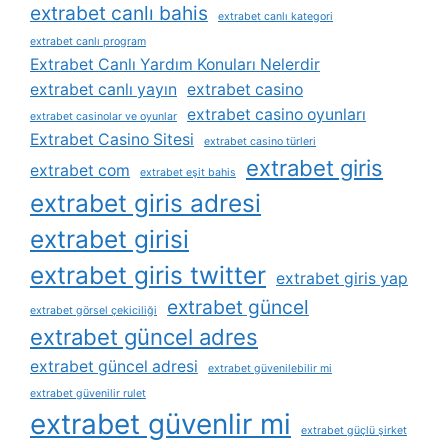
extrabet canlı bahis
extrabet canlı kategori
extrabet canlı program
Extrabet Canlı Yardım Konuları Nelerdir
extrabet canlı yayın
extrabet casino
extrabet casino oyunları
extrabet casinolar ve oyunlar
Extrabet Casino Sitesi
extrabet casino türleri
extrabet giris
extrabet com
extrabet eşit bahis
extrabet giris adresi
extrabet girisi
extrabet giris twitter
extrabet giris yap
extrabet güncel
extrabet görsel çekiciliği
extrabet güncel adres
extrabet güncel adresi
extrabet güvenilebilir mi
extrabet güvenilir rulet
extrabet güvenlir mi
extrabet güçlü şirket