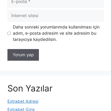
posta
İnternet
sitesi
Daha sonraki yorumlarımda kullanılması için
adım, e-posta adresim ve site adresim bu
tarayıcıya kaydedilsin.
Son Yazılar
Extrabet Adresi
Extrabet Giriş