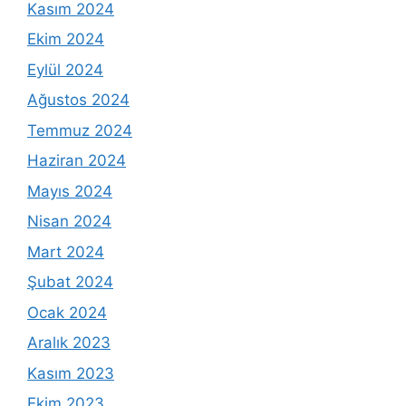
Kasım 2024
Ekim 2024
Eylül 2024
Ağustos 2024
Temmuz 2024
Haziran 2024
Mayıs 2024
Nisan 2024
Mart 2024
Şubat 2024
Ocak 2024
Aralık 2023
Kasım 2023
Ekim 2023