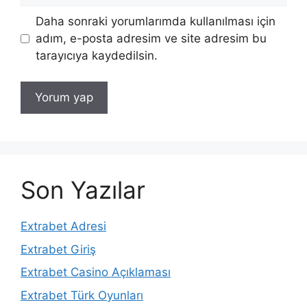
Daha sonraki yorumlarımda kullanılması için
adım, e-posta adresim ve site adresim bu
tarayıcıya kaydedilsin.
Son Yazılar
Extrabet Adresi
Extrabet Giriş
Extrabet Casino Açıklaması
Extrabet Türk Oyunları