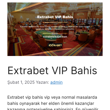
Extrabet VIP Bahis
Şubat 1, 2025
Yazarı:
admin
Extrabet vip bahis vip veya normal masalarda
bahis oynayarak her elden önemli kazançlar
kazanma potansiyeline sahipsiniz. En güvenilir