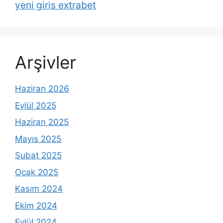
yeni giris extrabet
Arşivler
Haziran 2026
Eylül 2025
Haziran 2025
Mayıs 2025
Şubat 2025
Ocak 2025
Kasım 2024
Ekim 2024
Eylül 2024