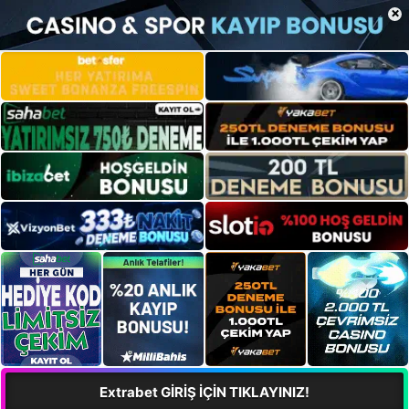
×
Extrabet GİRİŞ İÇİN TIKLAYINIZ!