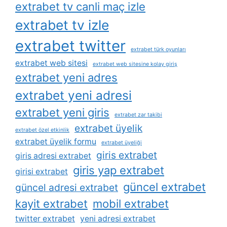
extrabet tv canli maç izle
extrabet tv izle
extrabet twitter
extrabet türk oyunları
extrabet web sitesi
extrabet web sitesine kolay giriş
extrabet yeni adres
extrabet yeni adresi
extrabet yeni giris
extrabet zar takibi
extrabet üyelik
extrabet özel etkinlik
extrabet üyelik formu
extrabet üyeliği
giris extrabet
giris adresi extrabet
giris yap extrabet
girisi extrabet
güncel extrabet
güncel adresi extrabet
kayit extrabet
mobil extrabet
twitter extrabet
yeni adresi extrabet