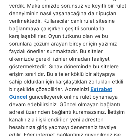
verdik. Makalemizde sorunsuz ve keyifli bir rulet
deneyiminin nasıl yaşanacağına dair ipuçları
verilmektedir. Kullanıcılar canlı rulet sitesine
bağlanmaya çalışırken çeşitli sorunlarla
karşılaşabilirler. Oyun tutkunu olan ve bu
sorunlara çözüm arayan bireyler için yazımız
faydalı öneriler sunmaktadır. Bu siteler
ülkemizde gerekli izinler olmadan faaliyet
göstermektedir. Sınav döneminde bu sitelere
erişim sınırlıdır. Bu siteler köklü bir altyapıya
sahip oldukları için karşılaştıkları zorlukları etkili
bir şekilde çözebilirler. Adresinizi
Extrabet
Güncel
güncelleyerek online rulet oynamaya
devam edebilirsiniz. Güncel olmayan bağlantı
adresi üzerinden bağlantı kuramazsınız. İletişim
kanalınızla ilişkilendirilen yeni adresten
hesabınıza giriş yapmayı denemeniz tavsiye
edilir. Eğer internet bağlantınız güvenilmez ise