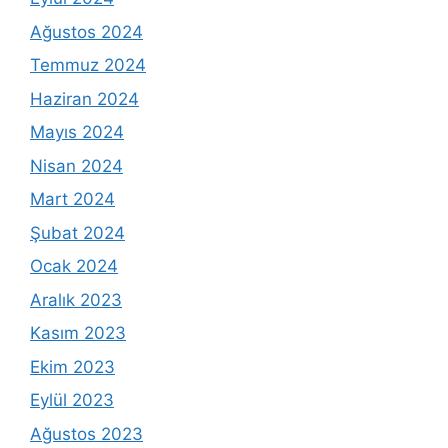
Ağustos 2024
Temmuz 2024
Haziran 2024
Mayıs 2024
Nisan 2024
Mart 2024
Şubat 2024
Ocak 2024
Aralık 2023
Kasım 2023
Ekim 2023
Eylül 2023
Ağustos 2023