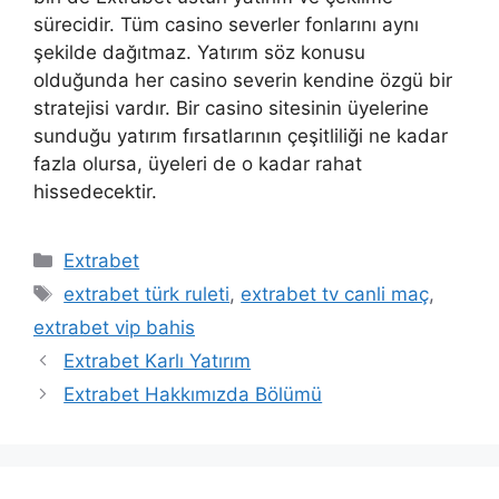
sürecidir. Tüm casino severler fonlarını aynı
şekilde dağıtmaz. Yatırım söz konusu
olduğunda her casino severin kendine özgü bir
stratejisi vardır. Bir casino sitesinin üyelerine
sunduğu yatırım fırsatlarının çeşitliliği ne kadar
fazla olursa, üyeleri de o kadar rahat
hissedecektir.
Kategoriler
Extrabet
Etiketler
extrabet türk ruleti
,
extrabet tv canli maç
,
extrabet vip bahis
Extrabet Karlı Yatırım
Extrabet Hakkımızda Bölümü