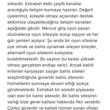
sitesidir. Extrabet ekibi çeşitli kanallar
aracılığıyla iletişim kurmaya hazırdır. Değerli
üyelerimiz, kolaylık olması açısından destek
ekibimize ulaşabileceğiniz iletişim kanalları
aşağıdaki gibidir. Mevcut giriş oyun pazarı
düzinelerce oyun sitesiyle dolup taşıyor ve her
gün yenileri açılıyor. Şu anda bir oyun sitesine
üye olmak ve bahis oynamak isteyen bireyler,
alternatif oyun sitelerini kolaylıkla
bulabilmektedir. Bu sayının bu kadar yüksek
olması gerçekten endişe verici. Ancak belirli
kriterleri karşılayan saygın bahis siteleri
araştırıldığında güvenilir bahis sitesinin
hizmetlerini sunmaya devam ettiği açıkça
görülmektedir. Extrabet bir süredir piyasada
olan eski bir bahis sitesidir. Bir bahis sitesinin
varlığı bize genel kalitesi hakkında fikir verebilir.
Çünkü güvenilir ve kaliteli hizmet sunan ofisler