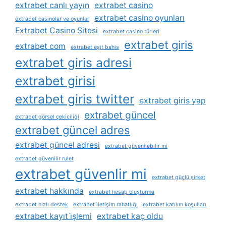
extrabet canlı yayın
extrabet casino
extrabet casino oyunları
extrabet casinolar ve oyunlar
Extrabet Casino Sitesi
extrabet casino türleri
extrabet giris
extrabet com
extrabet eşit bahis
extrabet giris adresi
extrabet girisi
extrabet giris twitter
extrabet giris yap
extrabet güncel
extrabet görsel çekiciliği
extrabet güncel adres
extrabet güncel adresi
extrabet güvenilebilir mi
extrabet güvenilir rulet
extrabet güvenlir mi
extrabet güçlü şirket
extrabet hakkında
extrabet hesap oluşturma
extrabet hızlı destek
extrabet i̇letişim rahatlığı
extrabet katılım koşulları
extrabet kayıt i̇şlemi
extrabet kaç oldu