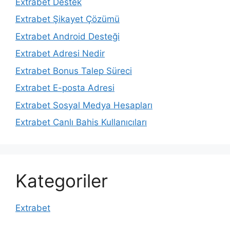
Extrabet Destek
Extrabet Şikayet Çözümü
Extrabet Android Desteği
Extrabet Adresi Nedir
Extrabet Bonus Talep Süreci
Extrabet E-posta Adresi
Extrabet Sosyal Medya Hesapları
Extrabet Canlı Bahis Kullanıcıları
Kategoriler
Extrabet