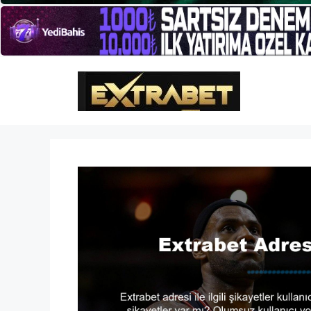
İçeriğe
atla