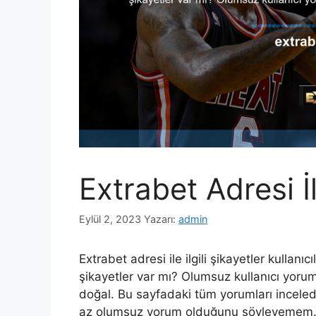
Extrabet Adresi İl
Eylül 2, 2023
Yazarı:
admin
Extrabet adresi ile ilgili şikayetler kullanıc
şikayetler var mı? Olumsuz kullanıcı yoru
doğal. Bu sayfadaki tüm yorumları incele
az olumsuz yorum olduğunu söyleyemem. O