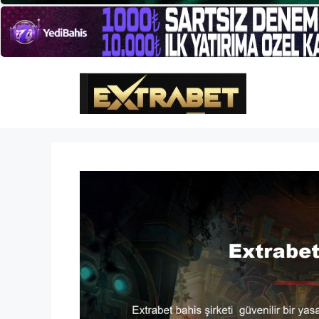
İçeriğe
atla