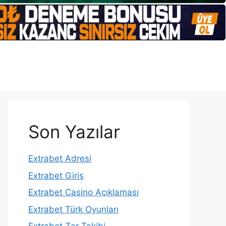
Son Yazılar
Extrabet Adresi
Extrabet Giriş
Extrabet Casino Açıklaması
Extrabet Türk Oyunları