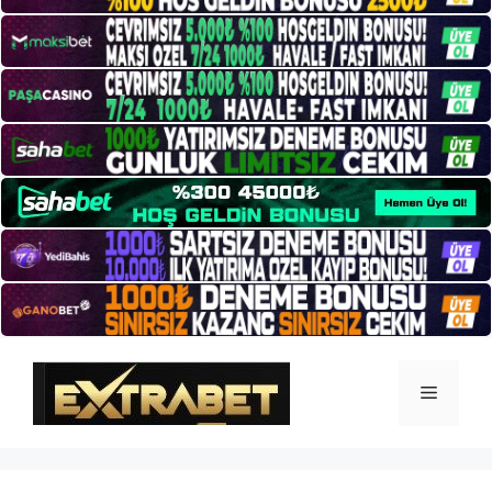
İçeriğe
atla
Menü