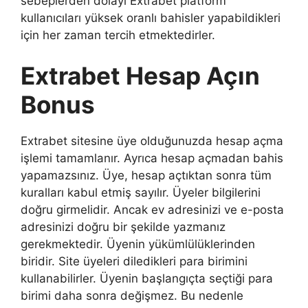
sebeplerden dolayı Extrabet platform
kullanıcıları yüksek oranlı bahisler yapabildikleri
için her zaman tercih etmektedirler.
Extrabet Hesap Açın
Bonus
Extrabet sitesine üye olduğunuzda hesap açma
işlemi tamamlanır. Ayrıca hesap açmadan bahis
yapamazsınız. Üye, hesap açtıktan sonra tüm
kuralları kabul etmiş sayılır. Üyeler bilgilerini
doğru girmelidir. Ancak ev adresinizi ve e-posta
adresinizi doğru bir şekilde yazmanız
gerekmektedir. Üyenin yükümlülüklerinden
biridir. Site üyeleri diledikleri para birimini
kullanabilirler. Üyenin başlangıçta seçtiği para
birimi daha sonra değişmez. Bu nedenle