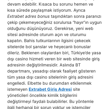
devam edebilir. Kısaca bu sorunu hemen ve
kısa sürede paylaşmak istiyorum. Ayrıca
Extrabet adres bonus
taşındıktan sonra paranızı
çekip çekemeyeceğiniz sorulursa “hayır”ın uygun
olduğunu düşünüyoruz. Gerekirse, yeni web
sitesi adresinde oturum açın ve oturumu
kapatın. Bahis tutkunlarının ilgisini çekecek
sitelerde bol şanslar ve heyecanlı bonuslar
dileriz. Beklenen olaylardan biri, Türkiye’de yasa
dışı casino hizmeti veren bir web sitesinde giriş
adresinin değiştirilmesidir. Aslında BT
departmanı, yasadışı olarak faaliyet gösteren
tüm yasa dışı casino sitelerinin giriş adresini
engelledi. Elbette bu durumdan etkilenmek
istemeyen
Extrabet Giriş Adresi
site
yöneticileri öncelikle kimlik bilgilerini
değiştirmeyi faydalı bulabilirler. Bu yöntemle
ilgili herhangi bir sorun yoktur ve istemciler