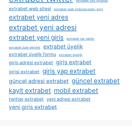
extrabet türk oyunları
extrabet web sitesi
extrabet web sitesine kolay giriş
extrabet yeni adres
extrabet yeni adresi
extrabet yeni giris
extrabet zar takibi
extrabet üyelik
extrabet özel etkinlik
extrabet üyelik formu
extrabet üyeliği
giris extrabet
giris adresi extrabet
giris yap extrabet
girisi extrabet
güncel extrabet
güncel adresi extrabet
kayit extrabet
mobil extrabet
twitter extrabet
yeni adresi extrabet
yeni giris extrabet