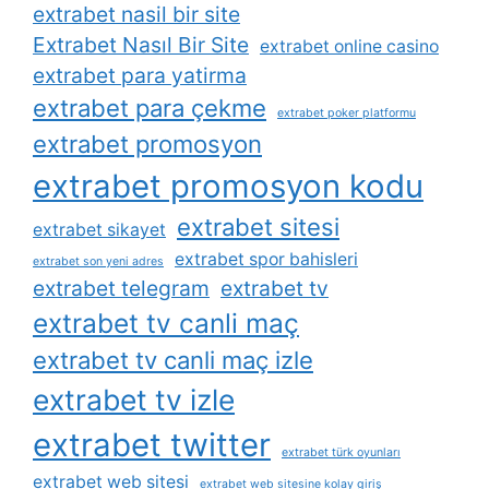
extrabet nasil bir site
Extrabet Nasıl Bir Site
extrabet online casino
extrabet para yatirma
extrabet para çekme
extrabet poker platformu
extrabet promosyon
extrabet promosyon kodu
extrabet sitesi
extrabet sikayet
extrabet spor bahisleri
extrabet son yeni adres
extrabet telegram
extrabet tv
extrabet tv canli maç
extrabet tv canli maç izle
extrabet tv izle
extrabet twitter
extrabet türk oyunları
extrabet web sitesi
extrabet web sitesine kolay giriş