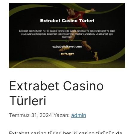
Extrabet Casino
Türleri
Temmuz 31, 2024
Yazarı:
admin
Extrabet casino türleri her iki casino türünün de