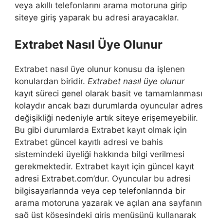
veya akıllı telefonlarını arama motoruna girip
siteye giriş yaparak bu adresi arayacaklar.
Extrabet Nasıl Üye Olunur
Extrabet nasıl üye olunur konusu da işlenen
konulardan biridir.
Extrabet nasıl üye olunur
kayıt süreci genel olarak basit ve tamamlanması
kolaydır ancak bazı durumlarda oyuncular adres
değişikliği nedeniyle artık siteye erişemeyebilir.
Bu gibi durumlarda Extrabet kayıt olmak için
Extrabet güncel kayıtlı adresi ve bahis
sistemindeki üyeliği hakkında bilgi verilmesi
gerekmektedir. Extrabet kayıt için güncel kayıt
adresi Extrabet.com’dur. Oyuncular bu adresi
bilgisayarlarında veya cep telefonlarında bir
arama motoruna yazarak ve açılan ana sayfanın
sağ üst köşesindeki giriş menüsünü kullanarak