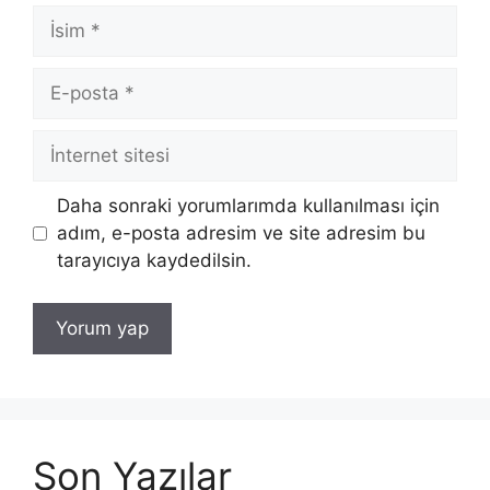
İsim
E-
posta
İnternet
sitesi
Daha sonraki yorumlarımda kullanılması için
adım, e-posta adresim ve site adresim bu
tarayıcıya kaydedilsin.
Son Yazılar