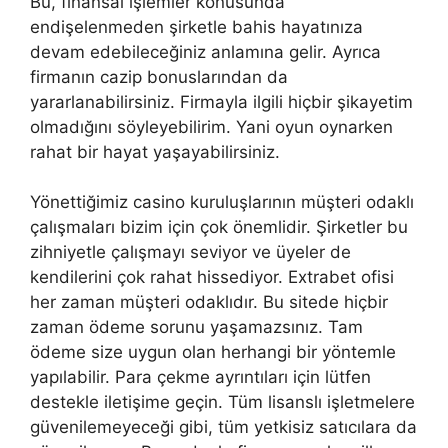
Bu, finansal işlemler konusunda
endişelenmeden şirketle bahis hayatınıza
devam edebileceğiniz anlamına gelir. Ayrıca
firmanın cazip bonuslarından da
yararlanabilirsiniz. Firmayla ilgili hiçbir şikayetim
olmadığını söyleyebilirim. Yani oyun oynarken
rahat bir hayat yaşayabilirsiniz.
Yönettiğimiz casino kuruluşlarının müşteri odaklı
çalışmaları bizim için çok önemlidir. Şirketler bu
zihniyetle çalışmayı seviyor ve üyeler de
kendilerini çok rahat hissediyor. Extrabet ofisi
her zaman müşteri odaklıdır. Bu sitede hiçbir
zaman ödeme sorunu yaşamazsınız. Tam
ödeme size uygun olan herhangi bir yöntemle
yapılabilir. Para çekme ayrıntıları için lütfen
destekle iletişime geçin. Tüm lisanslı işletmelere
güvenilemeyeceği gibi, tüm yetkisiz satıcılara da