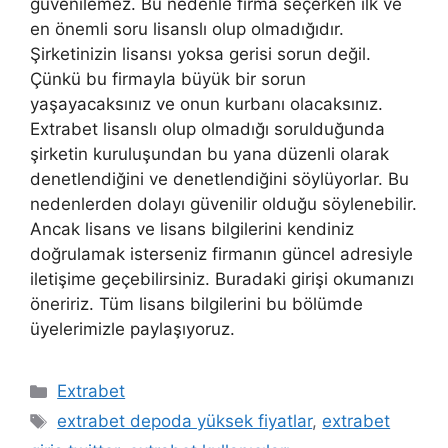
güvenilemez. Bu nedenle firma seçerken ilk ve
en önemli soru lisanslı olup olmadığıdır.
Şirketinizin lisansı yoksa gerisi sorun değil.
Çünkü bu firmayla büyük bir sorun
yaşayacaksınız ve onun kurbanı olacaksınız.
Extrabet lisanslı olup olmadığı sorulduğunda
şirketin kuruluşundan bu yana düzenli olarak
denetlendiğini ve denetlendiğini söylüyorlar. Bu
nedenlerden dolayı güvenilir olduğu söylenebilir.
Ancak lisans ve lisans bilgilerini kendiniz
doğrulamak isterseniz firmanın güncel adresiyle
iletişime geçebilirsiniz. Buradaki girişi okumanızı
öneririz. Tüm lisans bilgilerini bu bölümde
üyelerimizle paylaşıyoruz.
Kategoriler
Extrabet
Etiketler
extrabet depoda yüksek fiyatlar
,
extrabet