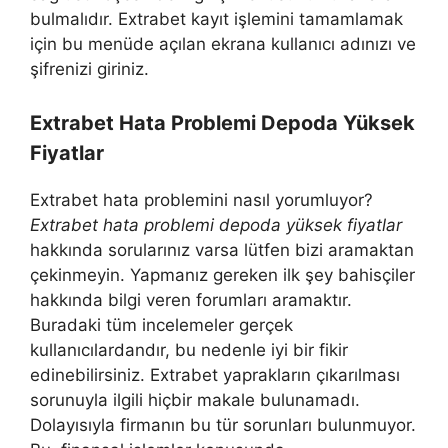
bulmalıdır. Extrabet kayıt işlemini tamamlamak
için bu menüde açılan ekrana kullanıcı adınızı ve
şifrenizi giriniz.
Extrabet Hata Problemi Depoda Yüksek
Fiyatlar
Extrabet hata problemini nasıl yorumluyor?
Extrabet hata problemi depoda yüksek fiyatlar
hakkında sorularınız varsa lütfen bizi aramaktan
çekinmeyin. Yapmanız gereken ilk şey bahisçiler
hakkında bilgi veren forumları aramaktır.
Buradaki tüm incelemeler gerçek
kullanıcılardandır, bu nedenle iyi bir fikir
edinebilirsiniz. Extrabet yaprakların çıkarılması
sorunuyla ilgili hiçbir makale bulunamadı.
Dolayısıyla firmanın bu tür sorunları bulunmuyor.