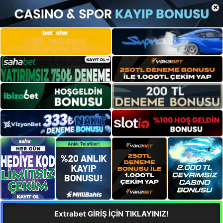
×
Extrabet GİRİŞ İÇİN TIKLAYINIZ!