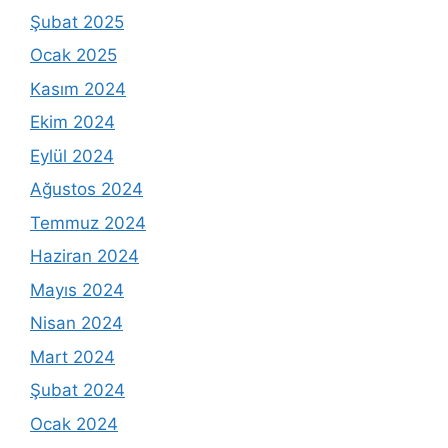
Şubat 2025
Ocak 2025
Kasım 2024
Ekim 2024
Eylül 2024
Ağustos 2024
Temmuz 2024
Haziran 2024
Mayıs 2024
Nisan 2024
Mart 2024
Şubat 2024
Ocak 2024