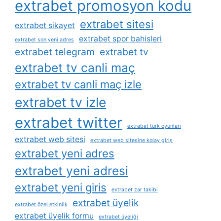
extrabet promosyon kodu
extrabet sitesi
extrabet sikayet
extrabet spor bahisleri
extrabet son yeni adres
extrabet telegram
extrabet tv
extrabet tv canli maç
extrabet tv canli maç izle
extrabet tv izle
extrabet twitter
extrabet türk oyunları
extrabet web sitesi
extrabet web sitesine kolay giriş
extrabet yeni adres
extrabet yeni adresi
extrabet yeni giris
extrabet zar takibi
extrabet üyelik
extrabet özel etkinlik
extrabet üyelik formu
extrabet üyeliği