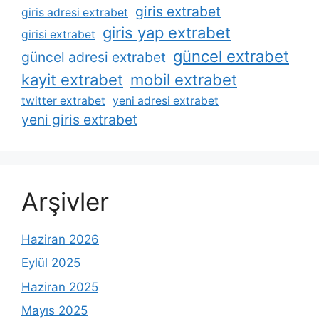
giris extrabet
giris adresi extrabet
giris yap extrabet
girisi extrabet
güncel extrabet
güncel adresi extrabet
kayit extrabet
mobil extrabet
twitter extrabet
yeni adresi extrabet
yeni giris extrabet
Arşivler
Haziran 2026
Eylül 2025
Haziran 2025
Mayıs 2025