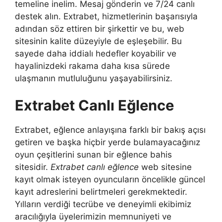
temeline inelim. Mesaj gönderin ve 7/24 canlı
destek alın. Extrabet, hizmetlerinin başarısıyla
adından söz ettiren bir şirkettir ve bu, web
sitesinin kalite düzeyiyle de eşleşebilir. Bu
sayede daha iddialı hedefler koyabilir ve
hayalinizdeki rakama daha kısa sürede
ulaşmanın mutluluğunu yaşayabilirsiniz.
Extrabet Canlı Eğlence
Extrabet, eğlence anlayışına farklı bir bakış açısı
getiren ve başka hiçbir yerde bulamayacağınız
oyun çeşitlerini sunan bir eğlence bahis
sitesidir.
Extrabet canlı eğlence
web sitesine
kayıt olmak isteyen oyuncuların öncelikle güncel
kayıt adreslerini belirtmeleri gerekmektedir.
Yılların verdiği tecrübe ve deneyimli ekibimiz
aracılığıyla üyelerimizin memnuniyeti ve