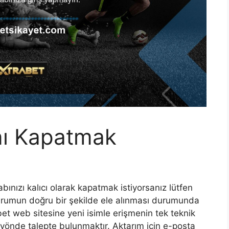
nı Kapatmak
ınızı kalıcı olarak kapatmak istiyorsanız lütfen
urumun doğru bir şekilde ele alınması durumunda
bet web sitesine yeni isimle erişmenin tek teknik
bu yönde talepte bulunmaktır. Aktarım için e-posta