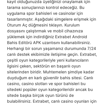
kayıt olduğunuzda üyeliğinizi onaylamak için
tarama sonuçlarınızı kontrol edeceğiz. Bu
uygulama spor bahisleri ve casinolar için
tasarlanmıştır. Aşağıdaki simgelere erişmek için
Oturum Aç düğmesini tıklayın. Kurulum
dosyasını çalıştırmak ve mobil cihazınıza
yüklemek için indirdiğiniz Extrabet Android
Bahis Editörü APK uzantısını kullanabilirsiniz.
Herhangi bir sorun yaşamanız durumunda 7/24
canlı destek ekibimizle iletişime geçin. Extrabet,
çeşitli oyun kategorileriyle yeni kullanıcıların
ilgisini çeken, sektörün en başarılı oyun
sitelerinden biridir. Muhtemelen şimdiye kadar
duyduğum en karlı güvenilir bahis sitesi. Canlı
casino, casino slotları ve spor bahisleri bu
sitedeki popüler oyun kategorileridir ancak bu
sitede başka birçok oyun türünü de
bulabilirsiniz. Extrabet, canlı casino oyunları için