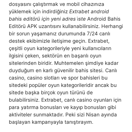
dosyasını çalıştırmak ve mobil cihazınıza
yüklemek için indirdiğiniz
Extrabet android
bahis editörü için yeni adres i̇ste
Android Bahis
Editörü APK uzantısını kullanabilirsiniz. Herhangi
bir sorun yaşamanız durumunda 7/24 canlı
destek ekibimizle iletişime geçin. Extrabet,
çeşitli oyun kategorileriyle yeni kullanıcıların
ilgisini çeken, sektörün en başarılı oyun
sitelerinden biridir. Muhtemelen şimdiye kadar
duyduğum en karlı güvenilir bahis sitesi. Canlı
casino, casino slotları ve spor bahisleri bu
sitedeki popüler oyun kategorileridir ancak bu
sitede başka birçok oyun türünü de
bulabilirsiniz. Extrabet, canlı casino oyunları için
para yatırma bonusları ve kayıp bonusları gibi
aktiviteler sunmaktadır. Peki sizi Nisan ayında
başlayan kampanyayla tanıştırayım.