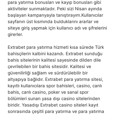
para yatırma bonusları ve kayıp bonusları gibi
aktiviteler sunmaktadır. Peki sizi Nisan ayında
başlayan kampanyayla tanıştırayım.Kullanıcılar
sayfanın üst kısmında bulduklarını ararlar ve
siteye giriş yapmak için kullanıcı adı ve şifrelerini
girerler.
Extrabet para yatırma hizmeti kısa sürede Türk
bahisçilerin kalbini kazandı. Extrabet sunduğu
bahis sitelerinin kalitesi sayesinde dilden dile
çevrilebilen bir bahis sitesidir. Kalitesi ve
güvenilirliği sağlam ve sürdürülebilir bir
altyapıya bağlıdır. Extrabet para yatırma sitesi,
kayıtlı kullanıcılara spor bahisleri, casino, canlı
bahis, canlı casino, poker ve sanal spor
bölümleri sunan yasa dışı casino sitelerinden
biridir. Yasadışı Extrabet casino siteleri kayıt
sonrasında çeşitli para yatırma ve para yatırma