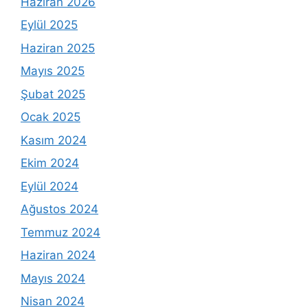
Haziran 2026
Eylül 2025
Haziran 2025
Mayıs 2025
Şubat 2025
Ocak 2025
Kasım 2024
Ekim 2024
Eylül 2024
Ağustos 2024
Temmuz 2024
Haziran 2024
Mayıs 2024
Nisan 2024