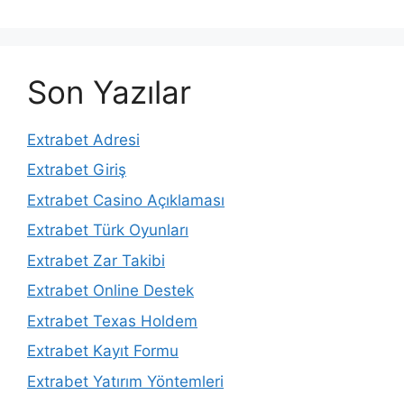
Son Yazılar
Extrabet Adresi
Extrabet Giriş
Extrabet Casino Açıklaması
Extrabet Türk Oyunları
Extrabet Zar Takibi
Extrabet Online Destek
Extrabet Texas Holdem
Extrabet Kayıt Formu
Extrabet Yatırım Yöntemleri