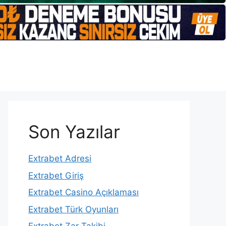
Son Yazılar
Extrabet Adresi
Extrabet Giriş
Extrabet Casino Açıklaması
Extrabet Türk Oyunları