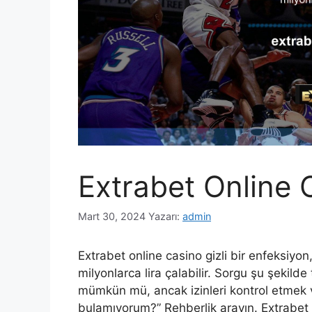
Extrabet Online 
Mart 30, 2024
Yazarı:
admin
Extrabet online casino gizli bir enfeksiyon, 
milyonlarca lira çalabilir. Sorgu şu şekild
mümkün mü, ancak izinleri kontrol etmek v
bulamıyorum?” Rehberlik arayın. Extrabet 