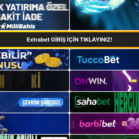
Extrabet GİRİŞ İÇİN TIKLAYINIZ!