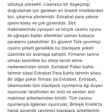
oldukça yüksekti. Lisanssız bir özgeçmişi
doğrulamak için gereken en önemli niteliklerden
biri, çıkarma yöntemidir. Extrabet para çekme
işlemi kolay ve çok güvenlidir. Slot
makinelerinde oynayan ve birçok casino oyunu
ile uğraşan kişiler diledikleri zaman kolayca
paralarını çekebilirler. En güvenli Türk çevrimiçi
casino şirketi genellikle bu blackjack şirketi
üzerinde bir avantaja sahiptir. Firmanın tanınır
olması kesinlikle bu siteyi tercih etme
nedenlerinden biridir. Extrabet Poker bahis
tahmin sitesi Extrabet Para bahis tahmin sitesi.
Bir diğer poker firması da Extrabet. Extrabet,
ülkemizdeki tüm blackjack oyunlarına ilgi duyan
oyuncular tarafından en ünlü ve sevilen slot
makinesi şirketlerinden biridir. Tüm casino
oyunlarıyla ilgilenen oyuncular, Birleşik Krallık’ta
hangi güvenilir çevrimiçi blackjack şirketlerinin