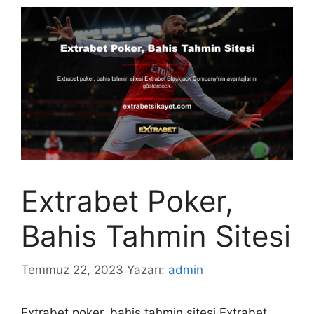
Extrabet Poker,
Bahis Tahmin Sitesi
Temmuz 22, 2023
Yazarı:
admin
Extrabet poker, bahis tahmin sitesi Extrabet