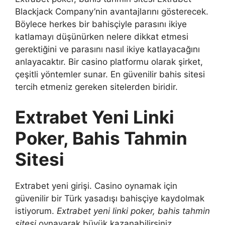
Blackjack Company’nin avantajlarını gösterecek.
Böylece herkes bir bahisçiyle parasını ikiye
katlamayı düşünürken nelere dikkat etmesi
gerektiğini ve parasını nasıl ikiye katlayacağını
anlayacaktır. Bir casino platformu olarak şirket,
çeşitli yöntemler sunar. En güvenilir bahis sitesi
tercih etmeniz gereken sitelerden biridir.
Extrabet Yeni Linki
Poker, Bahis Tahmin
Sitesi
Extrabet yeni girişi. Casino oynamak için
güvenilir bir Türk yasadışı bahisçiye kaydolmak
istiyorum.
Extrabet yeni linki poker, bahis tahmin
sitesi
oynayarak büyük kazanabilirsiniz.