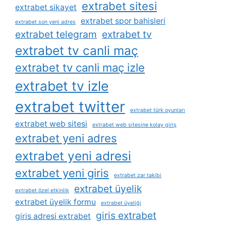
extrabet sitesi
extrabet sikayet
extrabet spor bahisleri
extrabet son yeni adres
extrabet telegram
extrabet tv
extrabet tv canli maç
extrabet tv canli maç izle
extrabet tv izle
extrabet twitter
extrabet türk oyunları
extrabet web sitesi
extrabet web sitesine kolay giriş
extrabet yeni adres
extrabet yeni adresi
extrabet yeni giris
extrabet zar takibi
extrabet üyelik
extrabet özel etkinlik
extrabet üyelik formu
extrabet üyeliği
giris extrabet
giris adresi extrabet