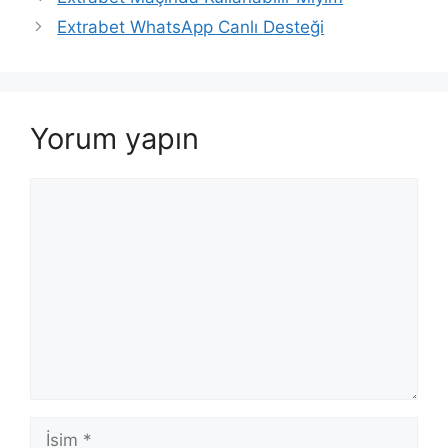
Extrabet WhatsApp Canlı Desteği
Yorum yapın
Yorum
İsim