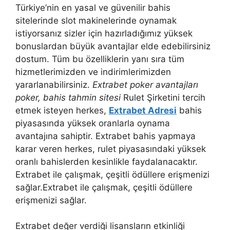
Türkiye’nin en yasal ve güvenilir bahis
sitelerinde slot makinelerinde oynamak
istiyorsanız sizler için hazırladığımız yüksek
bonuslardan büyük avantajlar elde edebilirsiniz
dostum. Tüm bu özelliklerin yanı sıra tüm
hizmetlerimizden ve indirimlerimizden
yararlanabilirsiniz.
Extrabet poker avantajları
poker, bahis tahmin sitesi
Rulet Şirketini tercih
etmek isteyen herkes,
Extrabet Adresi
bahis
piyasasında yüksek oranlarla oynama
avantajına sahiptir. Extrabet bahis yapmaya
karar veren herkes, rulet piyasasındaki yüksek
oranlı bahislerden kesinlikle faydalanacaktır.
Extrabet ile çalışmak, çeşitli ödüllere erişmenizi
sağlar.Extrabet ile çalışmak, çeşitli ödüllere
erişmenizi sağlar.
Extrabet değer verdiği lisansların etkinliği