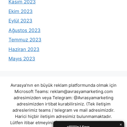
Kasım 2023
Ekim 2023
Eylül 2023
Ağustos 2023
Temmuz 2023
Haziran 2023
Mayıs 2023
Avrasya'nın en büyük reklam platformunda olmak için
Microsoft Teams:
reklam@avrasyamarketing.com
adresimizden veya Telegram: @Avrasyamarketing
adresimizden irtibat kurabilirsiniz. (Tek iletişim
adreslerimiz teams / telegram ve mail adresimizdir.
Harici hiçbir iletişim adresimiz bulunmamaktadır.
Lütfen itibar etmeyiniz.) Türkiye yasalarına göre 7258