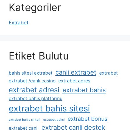
Kategoriler
Extrabet
Etiket Bulutu
canli extrabet
bahis sitesi extrabet
extrabet
extrabet /canlı casino
extrabet adres
extrabet adresi
extrabet bahis
extrabet bahis platformu
extrabet bahis sitesi
extrabet bonus
extrabet bahis şirketi
extrabet bahsi
extrabet canli destek
extrabet canli