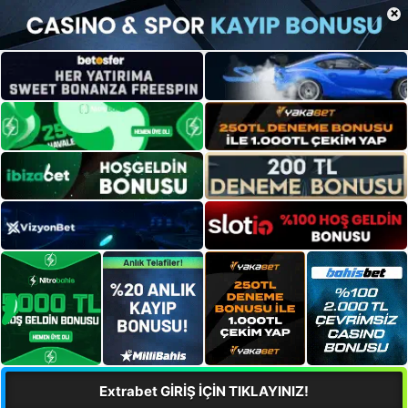
×
Extrabet GİRİŞ İÇİN TIKLAYINIZ!