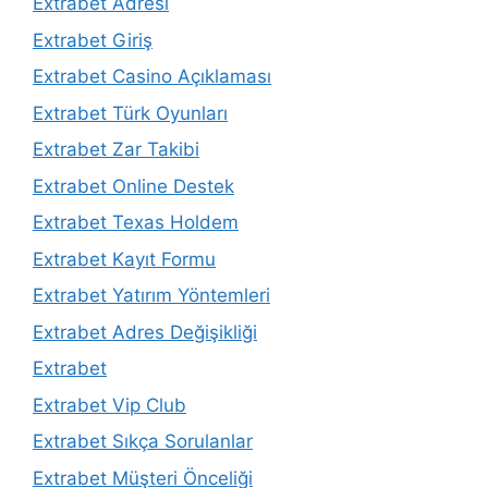
Extrabet Adresi
Extrabet Giriş
Extrabet Casino Açıklaması
Extrabet Türk Oyunları
Extrabet Zar Takibi
Extrabet Online Destek
Extrabet Texas Holdem
Extrabet Kayıt Formu
Extrabet Yatırım Yöntemleri
Extrabet Adres Değişikliği
Extrabet
Extrabet Vip Club
Extrabet Sıkça Sorulanlar
Extrabet Müşteri Önceliği