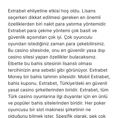
Extrabet ehliyetine etkisi hoş oldu. Lisans
seçerken dikkat edilmesi gereken en önemli
özelliklerden biri nakit para yatırma yöntemidir.
Extrabet para çekme yöntemi çok basit ve
güvenlik açısından çok iyi. Çok oyunculu
oyundan istediğiniz zaman para çekebilirsiniz.
Bu casino sitesinde, onu en güvenilir yasa dışı
casino sitesi yapan özellikler bulacaksınız.
Elbette bu bahis sitesinin lisanslı olması
tercihinizin ana sebebi gibi görünüyor. Extrabet
Money bir bahis tahmin sitesidir. Mobil Extrabet,
bahis kuponu. Extrabet, Türkiye’deki en güvenli
yasal casino şirketlerinden biridir. Extrabet, tüm
Türk casino oyunlarına ilgi duyanlar için en ünlü
ve popüler bahis sitelerinden biridir. Her poker
oyuncusu bir slot makinesi şirketinin ne
olduğunu bilmek ister. Spesifik olarak, pek çok