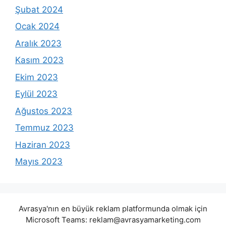
Şubat 2024
Ocak 2024
Aralık 2023
Kasım 2023
Ekim 2023
Eylül 2023
Ağustos 2023
Temmuz 2023
Haziran 2023
Mayıs 2023
Avrasya'nın en büyük reklam platformunda olmak için
Microsoft Teams:
reklam@avrasyamarketing.com