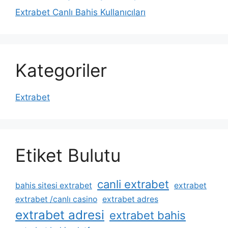
Extrabet Canlı Bahis Kullanıcıları
Kategoriler
Extrabet
Etiket Bulutu
canli extrabet
bahis sitesi extrabet
extrabet
extrabet /canlı casino
extrabet adres
extrabet adresi
extrabet bahis