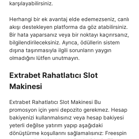
karşılayabilirsiniz.
Herhangi bir ek avantaj elde edemezseniz, canlı
akışı destekleyen platforma da göz atabilirsiniz.
Bir hata yaparsanız veya bir noktayı kaçırırsanız,
bilgilendirileceksiniz. Ayrıca, ödüllerin sistem
dışına taşınmasıyla ilgili sorunların yaygın
olmadığını lütfen unutmayın.
Extrabet Rahatlatıcı Slot
Makinesi
Extrabet Rahatlatıcı Slot Makinesi Bu
promosyon için yeni depozito gerekmez. Hesap
bakiyenizi kullanmalısınız veya hesap bakiyesi
yeterli değilse yatırım yapıp aşağıdaki
dönüştürme koşullarını sağlamalısınız: Freespin