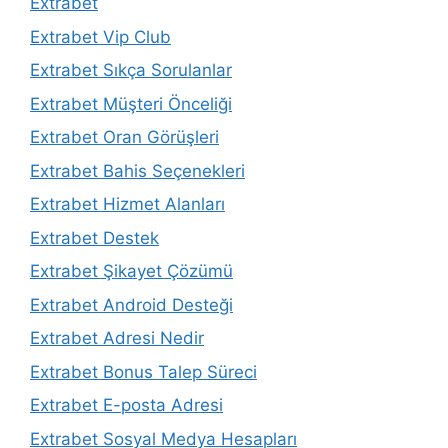
Extrabet
Extrabet Vip Club
Extrabet Sıkça Sorulanlar
Extrabet Müşteri Önceliği
Extrabet Oran Görüşleri
Extrabet Bahis Seçenekleri
Extrabet Hizmet Alanları
Extrabet Destek
Extrabet Şikayet Çözümü
Extrabet Android Desteği
Extrabet Adresi Nedir
Extrabet Bonus Talep Süreci
Extrabet E-posta Adresi
Extrabet Sosyal Medya Hesapları