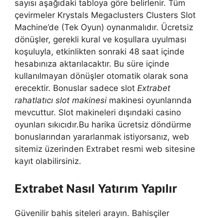
sayısı aşağıdaki tabloya göre belirlenir. Tüm
çevirmeler Krystals Megaclusters Clusters Slot
Machine’de (Tek Oyun) oynanmalıdır. Ücretsiz
dönüşler, gerekli kural ve koşullara uyulması
koşuluyla, etkinlikten sonraki 48 saat içinde
hesabınıza aktarılacaktır. Bu süre içinde
kullanılmayan dönüşler otomatik olarak sona
erecektir. Bonuslar sadece slot
Extrabet
rahatlatıcı slot makinesi
makinesi oyunlarında
mevcuttur. Slot makineleri dışındaki casino
oyunları sıkıcıdır.Bu harika ücretsiz döndürme
bonuslarından yararlanmak istiyorsanız, web
sitemiz üzerinden Extrabet resmi web sitesine
kayıt olabilirsiniz.
Extrabet Nasıl Yatırım Yapılır
Güvenilir bahis siteleri arayın. Bahisçiler