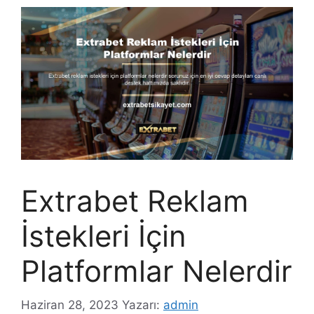
Extrabet Reklam
İstekleri İçin
Platformlar Nelerdir
Haziran 28, 2023
Yazarı:
admin