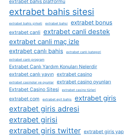
extrabet bahis platformu
extrabet bahis sitesi
extrabet bonus
extrabet bahis şirketi
extrabet bahsi
extrabet canli destek
extrabet canli
extrabet canli maç izle
extrabet canlı bahis
extrabet canlı kategori
extrabet canlı program
Extrabet Canlı Yardım Konuları Nelerdir
extrabet canlı yayın
extrabet casino
extrabet casino oyunları
extrabet casinolar ve oyunlar
Extrabet Casino Sitesi
extrabet casino türleri
extrabet giris
extrabet com
extrabet eşit bahis
extrabet giris adresi
extrabet girisi
extrabet giris twitter
extrabet giris yap