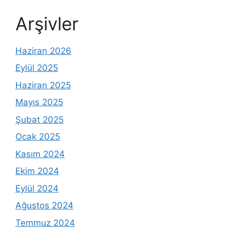
Arşivler
Haziran 2026
Eylül 2025
Haziran 2025
Mayıs 2025
Şubat 2025
Ocak 2025
Kasım 2024
Ekim 2024
Eylül 2024
Ağustos 2024
Temmuz 2024