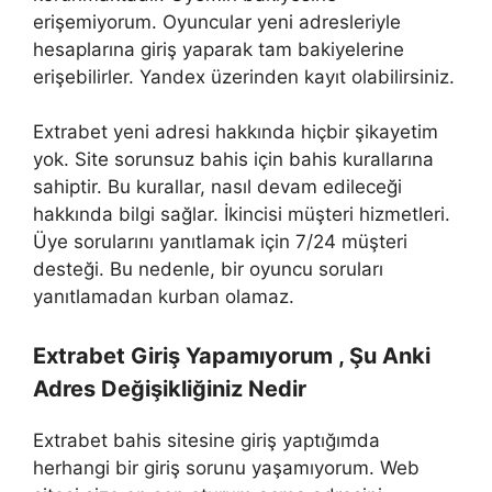
erişemiyorum. Oyuncular yeni adresleriyle
hesaplarına giriş yaparak tam bakiyelerine
erişebilirler. Yandex üzerinden kayıt olabilirsiniz.
Extrabet yeni adresi hakkında hiçbir şikayetim
yok. Site sorunsuz bahis için bahis kurallarına
sahiptir. Bu kurallar, nasıl devam edileceği
hakkında bilgi sağlar. İkincisi müşteri hizmetleri.
Üye sorularını yanıtlamak için 7/24 müşteri
desteği. Bu nedenle, bir oyuncu soruları
yanıtlamadan kurban olamaz.
Extrabet Giriş Yapamıyorum , Şu Anki
Adres Değişikliğiniz Nedir
Extrabet bahis sitesine giriş yaptığımda
herhangi bir giriş sorunu yaşamıyorum. Web