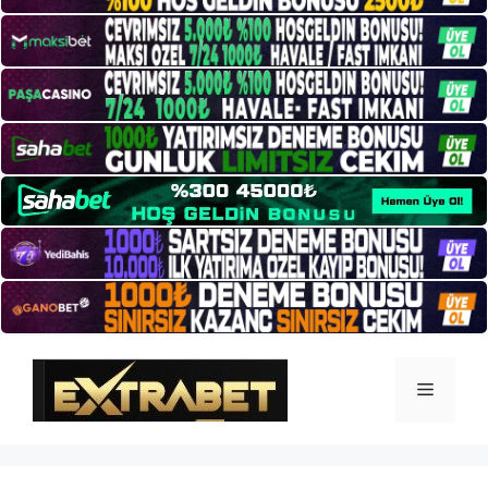
İçeriğe
atla
Menü