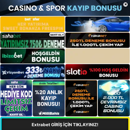
×
Extrabet GİRİŞ İÇİN TIKLAYINIZ!