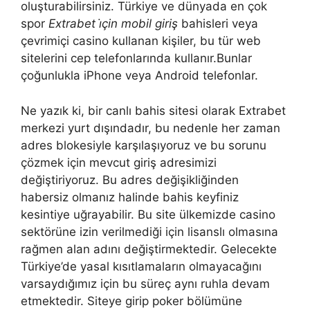
oluşturabilirsiniz. Türkiye ve dünyada en çok
spor
Extrabet i̇çin mobil giriş
bahisleri veya
çevrimiçi casino kullanan kişiler, bu tür web
sitelerini cep telefonlarında kullanır.Bunlar
çoğunlukla iPhone veya Android telefonlar.
Ne yazık ki, bir canlı bahis sitesi olarak Extrabet
merkezi yurt dışındadır, bu nedenle her zaman
adres blokesiyle karşılaşıyoruz ve bu sorunu
çözmek için mevcut giriş adresimizi
değiştiriyoruz. Bu adres değişikliğinden
habersiz olmanız halinde bahis keyfiniz
kesintiye uğrayabilir. Bu site ülkemizde casino
sektörüne izin verilmediği için lisanslı olmasına
rağmen alan adını değiştirmektedir. Gelecekte
Türkiye’de yasal kısıtlamaların olmayacağını
varsaydığımız için bu süreç aynı ruhla devam
etmektedir. Siteye girip poker bölümüne