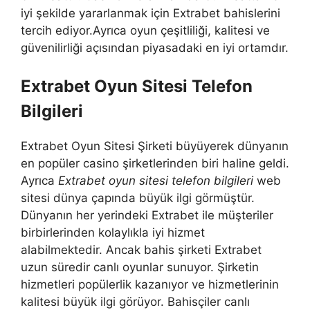
iyi şekilde yararlanmak için Extrabet bahislerini
tercih ediyor.Ayrıca oyun çeşitliliği, kalitesi ve
güvenilirliği açısından piyasadaki en iyi ortamdır.
Extrabet Oyun Sitesi Telefon
Bilgileri
Extrabet Oyun Sitesi Şirketi büyüyerek dünyanın
en popüler casino şirketlerinden biri haline geldi.
Ayrıca
Extrabet oyun sitesi telefon bilgileri
web
sitesi dünya çapında büyük ilgi görmüştür.
Dünyanın her yerindeki Extrabet ile müşteriler
birbirlerinden kolaylıkla iyi hizmet
alabilmektedir. Ancak bahis şirketi Extrabet
uzun süredir canlı oyunlar sunuyor. Şirketin
hizmetleri popülerlik kazanıyor ve hizmetlerinin
kalitesi büyük ilgi görüyor. Bahisçiler canlı