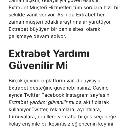
zaman açıktır, dolayısıyla güven esastır.
Extrabet Müşteri Hizmetleri tüm sorulara hızlı bir
şekilde yanıt veriyor. Aslında Extrabet her
zaman müşteri odaklı araştırmalar yürütüyor.
Extrabet büyüyen bir bahis sitesi olarak
gelişmeye devam ediyor.
Extrabet Yardımı
Güvenilir Mi
Birçok çevrimiçi platform var, dolayısıyla
Extrabet desteğine güvenebilirsiniz. Casino
ayrıca Twitter Facebook Instagram sayfasını
Extrabet yardımı güvenilir mi
da aktif olarak
kullanıyor.Twitter, reklamlara, ayrıntılara,
turnuvalara, ödüllere ve daha birçok seçeneğe
kolay erişimle bu kesintisiz eğlencenin keyfini