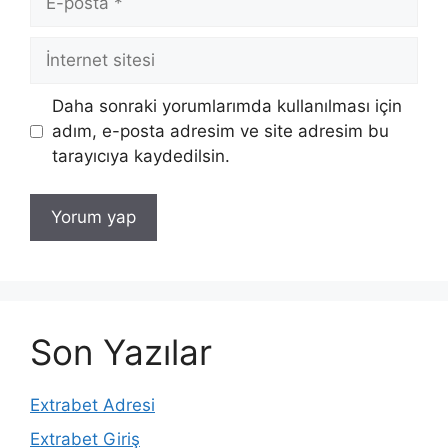
posta
İnternet
sitesi
Daha sonraki yorumlarımda kullanılması için
adım, e-posta adresim ve site adresim bu
tarayıcıya kaydedilsin.
Son Yazılar
Extrabet Adresi
Extrabet Giriş