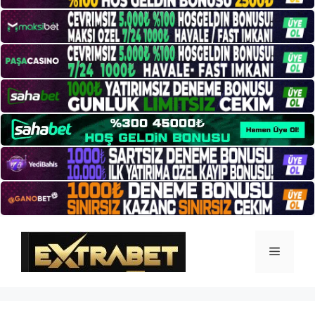
İçeriğe
atla
Menü