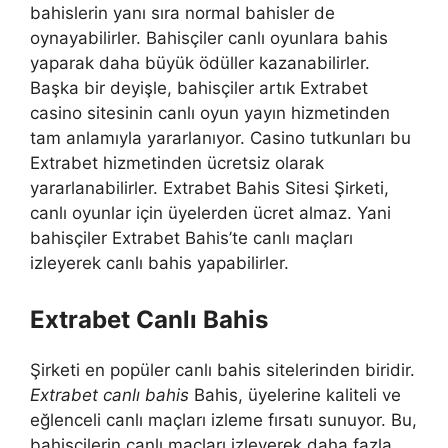
bahislerin yanı sıra normal bahisler de
oynayabilirler. Bahisçiler canlı oyunlara bahis
yaparak daha büyük ödüller kazanabilirler.
Başka bir deyişle, bahisçiler artık Extrabet
casino sitesinin canlı oyun yayın hizmetinden
tam anlamıyla yararlanıyor. Casino tutkunları bu
Extrabet hizmetinden ücretsiz olarak
yararlanabilirler. Extrabet Bahis Sitesi Şirketi,
canlı oyunlar için üyelerden ücret almaz. Yani
bahisçiler Extrabet Bahis’te canlı maçları
izleyerek canlı bahis yapabilirler.
Extrabet Canlı Bahis
Şirketi en popüler canlı bahis sitelerinden biridir.
Extrabet canlı bahis
Bahis, üyelerine kaliteli ve
eğlenceli canlı maçları izleme fırsatı sunuyor. Bu,
bahisçilerin canlı maçları izleyerek daha fazla