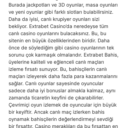
Burada jackpotları ve 3D oyunlar, masa oyunları
ve yeni oyunlar gibi farklı slotları bulabilirsiniz.
Daha da iyisi, canlı krupiyer oyunları sizi
bekliyor. Extrabet Casino’da neredeyse tüm
canlı casino oyunlarını bulacaksınız. Bu, bu
sitenin en büyük özelliklerinden biridir. Daha
önce de söylediğim gibi casino oyunlarının tek
sorunu çok karmaşık olmalarıdır. Extrabet Bahis,
üyelerine kaliteli ve eğlenceli canlı maçları
izleme fırsatı sunuyor. Bu, bahisçilerin canlı
maçları izleyerek daha fazla para kazanmalarını
sağlar. Canlı oyunlar sayesinde oyuncular
sadece daha iyi bonuslar almakla kalmaz, aynı
zamanda ticaretin keyfini de çıkarabilirler.
Çevrimiçi oyun izlemek de oyuncular için büyük
bir keyiftir. Ancak canlı maç izlerken bahis
oynamak bahisçilerin değerlendirmeyi sevdiği
bir fırsattır. Casino meraklıları da bu fırsattan en