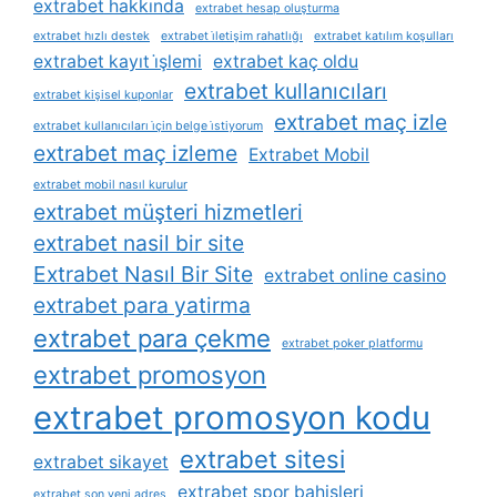
extrabet hakkında
extrabet hesap oluşturma
extrabet hızlı destek
extrabet i̇letişim rahatlığı
extrabet katılım koşulları
extrabet kayıt i̇şlemi
extrabet kaç oldu
extrabet kullanıcıları
extrabet kişisel kuponlar
extrabet maç izle
extrabet kullanıcıları i̇çin belge i̇stiyorum
extrabet maç izleme
Extrabet Mobil
extrabet mobil nasıl kurulur
extrabet müşteri hizmetleri
extrabet nasil bir site
Extrabet Nasıl Bir Site
extrabet online casino
extrabet para yatirma
extrabet para çekme
extrabet poker platformu
extrabet promosyon
extrabet promosyon kodu
extrabet sitesi
extrabet sikayet
extrabet spor bahisleri
extrabet son yeni adres