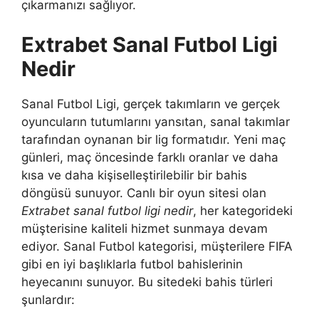
çıkarmanızı sağlıyor.
Extrabet Sanal Futbol Ligi
Nedir
Sanal Futbol Ligi, gerçek takımların ve gerçek
oyuncuların tutumlarını yansıtan, sanal takımlar
tarafından oynanan bir lig formatıdır. Yeni maç
günleri, maç öncesinde farklı oranlar ve daha
kısa ve daha kişiselleştirilebilir bir bahis
döngüsü sunuyor. Canlı bir oyun sitesi olan
Extrabet sanal futbol ligi nedir
, her kategorideki
müşterisine kaliteli hizmet sunmaya devam
ediyor. Sanal Futbol kategorisi, müşterilere FIFA
gibi en iyi başlıklarla futbol bahislerinin
heyecanını sunuyor. Bu sitedeki bahis türleri
şunlardır: