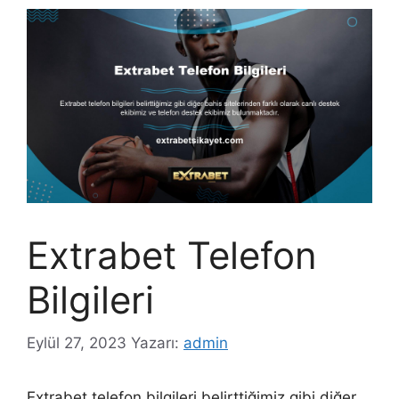
Extrabet Telefon
Bilgileri
Eylül 27, 2023
Yazarı:
admin
Extrabet telefon bilgileri belirttiğimiz gibi diğer