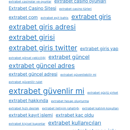
extrabet casino oyunları
extrabet casinolar ve oyunlar
Extrabet Casino Sitesi
extrabet casino türleri
extrabet giris
extrabet com
extrabet eşit bahis
extrabet giris adresi
extrabet girisi
extrabet giris twitter
extrabet giris yap
extrabet güncel
extrabet görsel çekiciliği
extrabet güncel adres
extrabet güncel adresi
extrabet güvenilebilir mi
extrabet güvenilir rulet
extrabet güvenlir mi
extrabet güçlü şirket
extrabet hakkında
extrabet hesap oluşturma
extrabet hızlı destek
extrabet i̇letişim rahatlığı
extrabet katılım koşulları
extrabet kayıt i̇şlemi
extrabet kaç oldu
extrabet kullanıcıları
extrabet kişisel kuponlar