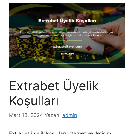
Extrabet Üyelik
Koşulları
Mart 13, 2024
Yazarı:
admin
Extrabet üyelik koşulları i̇nternet ve iletişim