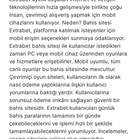
teknolojilerinin hızla gelişmesiyle birlikte çoğu
insan, çevrimiçi alışveriş yapmak için mobil
cihazlarını kullanıyor. Neden? Bahis sitesi
Extrabet, platforma katılmak isteyenler için
mobil erişim seçenekleri sunmaya odaklanıyor.
Extrabet bahis sitesi ile kullanıcılar istedikleri
zaman PC veya mobil cihaz üzerinden oyunlara
ve hizmetlere erişebilirler. Mobil uyumlu, tüm
canlı oyunlar bu bahis sitesinde mevcuttur.
Çevrimiçi oyun siteleri, kullanıcıların ilk olarak
nasıl ödeme yaptıklarına ilişkin kullanıcı
yorumlarına baktığı yerdir. Kullanıcılarına
sorunsuz ödeme imkânı sağlayan güvenli bir
bahis sitesidir. Extrabet kullanıcıları günlük
bahis paralarının tamamını bir günde
çekebileceklerini ve işlemi hızlı bir şekilde
tamamlayabileceklerini yorumluyor. İncelemeler,