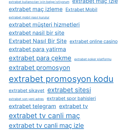
extrabet maç izle
extrabet kullanıcıları i̇çin belge i̇stiyorum
extrabet maç izleme
Extrabet Mobil
extrabet mobil nasıl kurulur
extrabet müşteri hizmetleri
extrabet nasil bir site
Extrabet Nasıl Bir Site
extrabet online casino
extrabet para yatirma
extrabet para çekme
extrabet poker platformu
extrabet promosyon
extrabet promosyon kodu
extrabet sitesi
extrabet sikayet
extrabet spor bahisleri
extrabet son yeni adres
extrabet telegram
extrabet tv
extrabet tv canli maç
extrabet tv canli maç izle