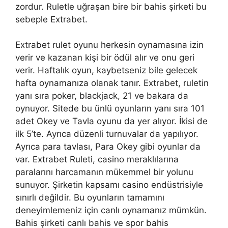
zordur. Ruletle uğraşan bire bir bahis şirketi bu
sebeple Extrabet.
Extrabet rulet oyunu herkesin oynamasına izin
verir ve kazanan kişi bir ödül alır ve onu geri
verir. Haftalık oyun, kaybetseniz bile gelecek
hafta oynamanıza olanak tanır. Extrabet, ruletin
yanı sıra poker, blackjack, 21 ve bakara da
oynuyor. Sitede bu ünlü oyunların yanı sıra 101
adet Okey ve Tavla oyunu da yer alıyor. İkisi de
ilk 5’te. Ayrıca düzenli turnuvalar da yapılıyor.
Ayrıca para tavlası, Para Okey gibi oyunlar da
var. Extrabet Ruleti, casino meraklılarına
paralarını harcamanın mükemmel bir yolunu
sunuyor. Şirketin kapsamı casino endüstrisiyle
sınırlı değildir. Bu oyunların tamamını
deneyimlemeniz için canlı oynamanız mümkün.
Bahis şirketi canlı bahis ve spor bahis