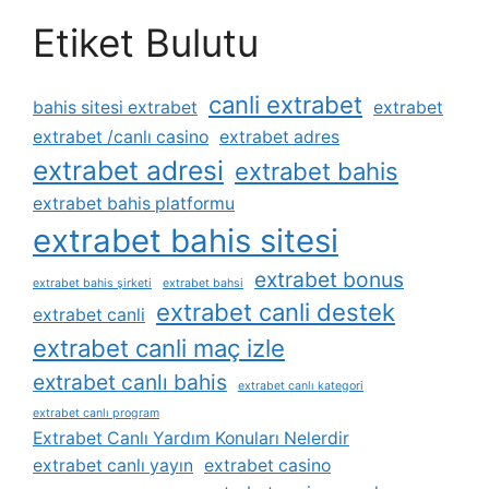
Etiket Bulutu
canli extrabet
bahis sitesi extrabet
extrabet
extrabet /canlı casino
extrabet adres
extrabet adresi
extrabet bahis
extrabet bahis platformu
extrabet bahis sitesi
extrabet bonus
extrabet bahis şirketi
extrabet bahsi
extrabet canli destek
extrabet canli
extrabet canli maç izle
extrabet canlı bahis
extrabet canlı kategori
extrabet canlı program
Extrabet Canlı Yardım Konuları Nelerdir
extrabet canlı yayın
extrabet casino