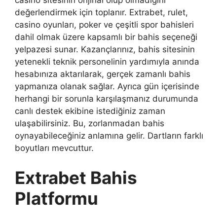
casino sitesinin orijinal olup olmadığını
değerlendirmek için toplanır. Extrabet, rulet,
casino oyunları, poker ve çeşitli spor bahisleri
dahil olmak üzere kapsamlı bir bahis seçeneği
yelpazesi sunar. Kazançlarınız, bahis sitesinin
yetenekli teknik personelinin yardımıyla anında
hesabınıza aktarılarak, gerçek zamanlı bahis
yapmanıza olanak sağlar. Ayrıca gün içerisinde
herhangi bir sorunla karşılaşmanız durumunda
canlı destek ekibine istediğiniz zaman
ulaşabilirsiniz. Bu, zorlanmadan bahis
oynayabileceğiniz anlamına gelir. Dartların farklı
boyutları mevcuttur.
Extrabet Bahis
Platformu