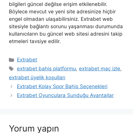
bilgileri güncel değilse erişim etkilenebilir.
Böylece mevcut ve yeni site adresinize hiçbir
engel olmadan ulaşabilirsiniz. Extrabet web
sitesiyle bağlantı sorunu yaşanması durumunda
kullanıcıların bu güncel web sitesi adresini takip
etmeleri tavsiye edilir.
Kategoriler
Extrabet
Etiketler
extrabet bahis platformu
,
extrabet maç izle
,
extrabet üyelik koşulları
Extrabet Kolay Spor Bahis Seçenekleri
Extrabet Oyunculara Sunduğu Avantajlar
Yorum yapın