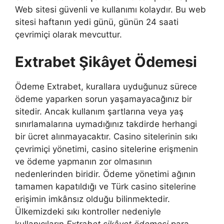
Web sitesi güvenli ve kullanımı kolaydır. Bu web
sitesi haftanın yedi günü, günün 24 saati
çevrimiçi olarak mevcuttur.
Extrabet Şikâyet Ödemesi
Ödeme Extrabet, kurallara uyduğunuz sürece
ödeme yaparken sorun yaşamayacağınız bir
sitedir. Ancak kullanım şartlarına veya yaş
sınırlamalarına uymadığınız takdirde herhangi
bir ücret alınmayacaktır. Casino sitelerinin sıkı
çevrimiçi yönetimi, casino sitelerine erişmenin
ve ödeme yapmanın zor olmasının
nedenlerinden biridir. Ödeme yönetimi ağının
tamamen kapatıldığı ve Türk casino sitelerine
erişimin imkânsız olduğu bilinmektedir.
Ülkemizdeki sıkı kontroller nedeniyle