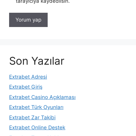
tarayıcıya kaydedilsin.
Son Yazılar
Extrabet Adresi
Extrabet Giriş
Extrabet Casino Açıklaması
Extrabet Türk Oyunları
Extrabet Zar Takibi
Extrabet Online Destek