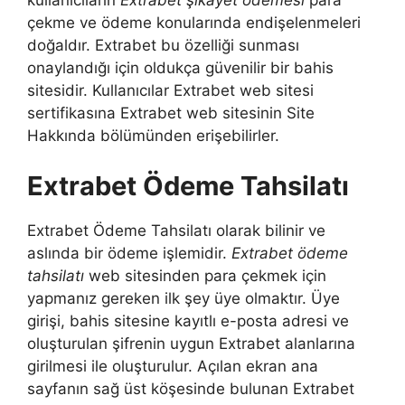
kullanıcıların
Extrabet şikâyet ödemesi
para
çekme ve ödeme konularında endişelenmeleri
doğaldır. Extrabet bu özelliği sunması
onaylandığı için oldukça güvenilir bir bahis
sitesidir. Kullanıcılar Extrabet web sitesi
sertifikasına Extrabet web sitesinin Site
Hakkında bölümünden erişebilirler.
Extrabet Ödeme Tahsilatı
Extrabet Ödeme Tahsilatı olarak bilinir ve
aslında bir ödeme işlemidir.
Extrabet ödeme
tahsilatı
web sitesinden para çekmek için
yapmanız gereken ilk şey üye olmaktır. Üye
girişi, bahis sitesine kayıtlı e-posta adresi ve
oluşturulan şifrenin uygun Extrabet alanlarına
girilmesi ile oluşturulur. Açılan ekran ana
sayfanın sağ üst köşesinde bulunan Extrabet