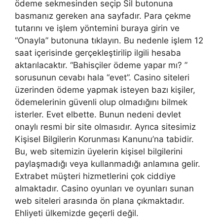
ödeme sekmesinden seçip Sil butonuna
basmanız gereken ana sayfadır. Para çekme
tutarını ve işlem yöntemini buraya girin ve
“Onayla” butonuna tıklayın. Bu nedenle işlem 12
saat içerisinde gerçekleştirilip ilgili hesaba
aktarılacaktır. “Bahisçiler ödeme yapar mı? ”
sorusunun cevabı hala “evet”. Casino siteleri
üzerinden ödeme yapmak isteyen bazı kişiler,
ödemelerinin güvenli olup olmadığını bilmek
isterler. Evet elbette. Bunun nedeni devlet
onaylı resmi bir site olmasıdır. Ayrıca sitesimiz
Kişisel Bilgilerin Korunması Kanunu’na tabidir.
Bu, web sitemizin üyelerin kişisel bilgilerini
paylaşmadığı veya kullanmadığı anlamına gelir.
Extrabet müşteri hizmetlerini çok ciddiye
almaktadır. Casino oyunları ve oyunları sunan
web siteleri arasında ön plana çıkmaktadır.
Ehliyeti ülkemizde geçerli değil.