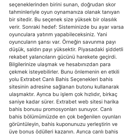
seçeneklerinden birini sunan, doğrudan skor
tahminleriyle oyun oynamanıza olanak tanıyan
bir sitedir. Bu seçenek size yüksek bir olasılık
verir. Sonraki hedef: Sisteminizde bu ayar varsa
oyunculara yatırım yapabileceksiniz. Yani
oyuncuların şansı var. Örneğin savunma payı
düşük, saldırı payı yüksektir. Piyasadaki şiddetli
rekabet yalancıların gücünü harekete geçirdi.
Bilgilerinize ulaşmak ve hesabınızdan para
çekmek isteyebilirler. Bunu önlemenin en etkili
yolu Extrabet Canlı Bahis Seçenekleri bahis
sitesinin adresine sağlanan butonu kullanarak
ulaşmaktır. Ayrıca bu işlem çok hızlıdır, birkaç
saniye kadar sürer. Extrabet web sitesi harika
bahis bonusu promosyonları sunuyor. Canlı
bahis bölümümüzde en çok beğenilen oyunları
görüntüleyin, bahis kuponunuzu yerleştirin ve
üye bonus ödülleri kazanın. Ayrıca canlı bahis