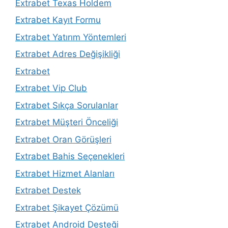
Extrabet Texas Holdem
Extrabet Kayıt Formu
Extrabet Yatırım Yöntemleri
Extrabet Adres Değişikliği
Extrabet
Extrabet Vip Club
Extrabet Sıkça Sorulanlar
Extrabet Müşteri Önceliği
Extrabet Oran Görüşleri
Extrabet Bahis Seçenekleri
Extrabet Hizmet Alanları
Extrabet Destek
Extrabet Şikayet Çözümü
Extrabet Android Desteği