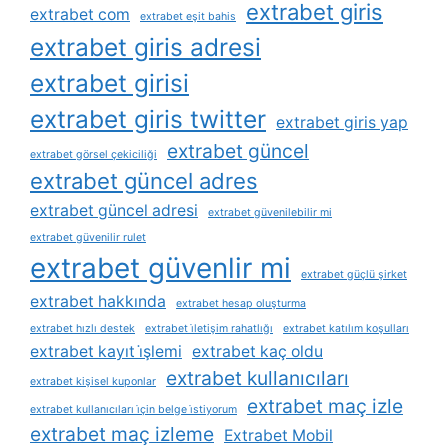
extrabet giris
extrabet com
extrabet eşit bahis
extrabet giris adresi
extrabet girisi
extrabet giris twitter
extrabet giris yap
extrabet güncel
extrabet görsel çekiciliği
extrabet güncel adres
extrabet güncel adresi
extrabet güvenilebilir mi
extrabet güvenilir rulet
extrabet güvenlir mi
extrabet güçlü şirket
extrabet hakkında
extrabet hesap oluşturma
extrabet hızlı destek
extrabet i̇letişim rahatlığı
extrabet katılım koşulları
extrabet kayıt i̇şlemi
extrabet kaç oldu
extrabet kullanıcıları
extrabet kişisel kuponlar
extrabet maç izle
extrabet kullanıcıları i̇çin belge i̇stiyorum
extrabet maç izleme
Extrabet Mobil