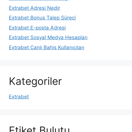
Extrabet Adresi Nedir
Extrabet Bonus Talep Süreci
Extrabet E-posta Adresi
Extrabet Sosyal Medya Hesapları
Extrabet Canlı Bahis Kullanıcıları
Kategoriler
Extrabet
Etiket Bulutu