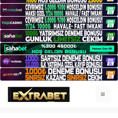
İçeriğe
atla
Menü