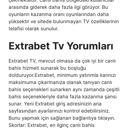
çekmektedir. Canlı bahis bölgedeki kullanıcılar
arasında giderek daha fazla ilgi görüyor. Bu
oyunların kazanma oranı oyunlarından daha
yüksektir ve sitede bulunmayan TV özelliklerinin
telafisi olarak sunulur.
Extrabet Tv Yorumları
Extrabet TV, mevcut olmasa da çok iyi bir canlı
bahis hizmeti sunarak bu boşluğu
dolduruyor.Extrabet, minimum yatırımla karınızı
maksimuma çıkarmanıza olanak tanıyan canlı
bahis seçenekleri sunarken aynı zamanda çeşitli
bahis seçenekleriyle daha fazla kazanma şansı
sunar. Yeni Extrabet giriş adresinizin ana
sayfasından ayarlarınızı kontrol edebilirsiniz.
Bunu yapmak için sağlanan bağlantıya tıklayın.
Skorlar: Extrabet, en ilginç canlı bahis