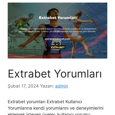
Extrabet Yorumları
Şubat 17, 2024
Yazarı:
admin
Extrabet yorumları Extrabet Kullanıcı
Yorumlarına kendi yorumlarını ve deneyimlerini
eklemek isteyen üyeler, kullanıcı yorumu