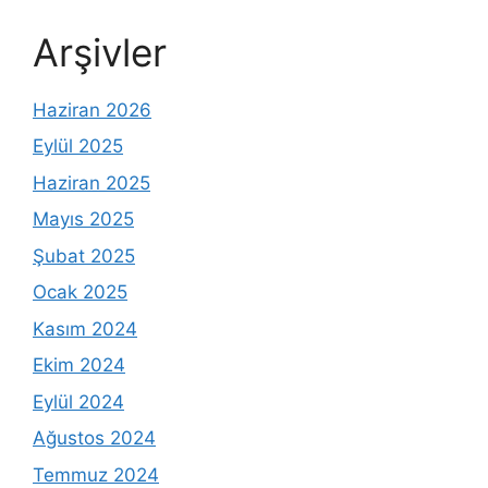
Arşivler
Haziran 2026
Eylül 2025
Haziran 2025
Mayıs 2025
Şubat 2025
Ocak 2025
Kasım 2024
Ekim 2024
Eylül 2024
Ağustos 2024
Temmuz 2024