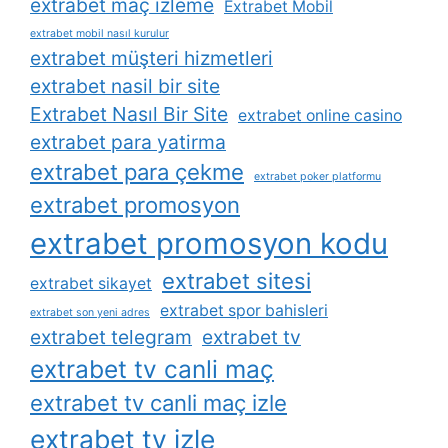
extrabet maç izleme
Extrabet Mobil
extrabet mobil nasıl kurulur
extrabet müşteri hizmetleri
extrabet nasil bir site
Extrabet Nasıl Bir Site
extrabet online casino
extrabet para yatirma
extrabet para çekme
extrabet poker platformu
extrabet promosyon
extrabet promosyon kodu
extrabet sitesi
extrabet sikayet
extrabet spor bahisleri
extrabet son yeni adres
extrabet telegram
extrabet tv
extrabet tv canli maç
extrabet tv canli maç izle
extrabet tv izle