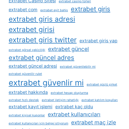
Extrabet Casino Sitesi
extrabet casino türleri
extrabet giris
extrabet com
extrabet eşit bahis
extrabet giris adresi
extrabet girisi
extrabet giris twitter
extrabet giris yap
extrabet güncel
extrabet görsel çekiciliği
extrabet güncel adres
extrabet güncel adresi
extrabet güvenilebilir mi
extrabet güvenilir rulet
extrabet güvenlir mi
extrabet güçlü şirket
extrabet hakkında
extrabet hesap oluşturma
extrabet hızlı destek
extrabet i̇letişim rahatlığı
extrabet katılım koşulları
extrabet kayıt i̇şlemi
extrabet kaç oldu
extrabet kullanıcıları
extrabet kişisel kuponlar
extrabet maç izle
extrabet kullanıcıları i̇çin belge i̇stiyorum