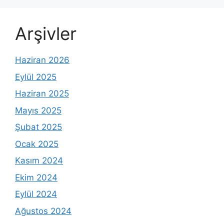
Arşivler
Haziran 2026
Eylül 2025
Haziran 2025
Mayıs 2025
Şubat 2025
Ocak 2025
Kasım 2024
Ekim 2024
Eylül 2024
Ağustos 2024