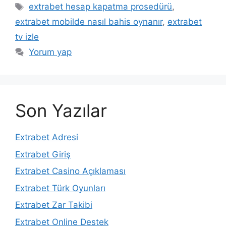
Etiketler
extrabet hesap kapatma prosedürü
,
extrabet mobilde nasıl bahis oynanır
,
extrabet
tv izle
Yorum yap
Son Yazılar
Extrabet Adresi
Extrabet Giriş
Extrabet Casino Açıklaması
Extrabet Türk Oyunları
Extrabet Zar Takibi
Extrabet Online Destek