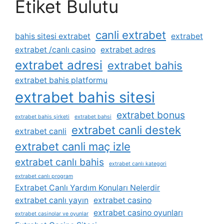
Etiket Bulutu
canli extrabet
bahis sitesi extrabet
extrabet
extrabet /canlı casino
extrabet adres
extrabet adresi
extrabet bahis
extrabet bahis platformu
extrabet bahis sitesi
extrabet bonus
extrabet bahis şirketi
extrabet bahsi
extrabet canli destek
extrabet canli
extrabet canli maç izle
extrabet canlı bahis
extrabet canlı kategori
extrabet canlı program
Extrabet Canlı Yardım Konuları Nelerdir
extrabet canlı yayın
extrabet casino
extrabet casino oyunları
extrabet casinolar ve oyunlar