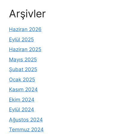
Arşivler
Haziran 2026
Eylül 2025
Haziran 2025
Mayıs 2025
Şubat 2025
Ocak 2025
Kasım 2024
Ekim 2024
Eylül 2024
Ağustos 2024
Temmuz 2024