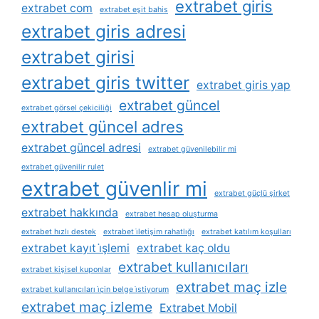
extrabet giris
extrabet com
extrabet eşit bahis
extrabet giris adresi
extrabet girisi
extrabet giris twitter
extrabet giris yap
extrabet güncel
extrabet görsel çekiciliği
extrabet güncel adres
extrabet güncel adresi
extrabet güvenilebilir mi
extrabet güvenilir rulet
extrabet güvenlir mi
extrabet güçlü şirket
extrabet hakkında
extrabet hesap oluşturma
extrabet hızlı destek
extrabet i̇letişim rahatlığı
extrabet katılım koşulları
extrabet kayıt i̇şlemi
extrabet kaç oldu
extrabet kullanıcıları
extrabet kişisel kuponlar
extrabet maç izle
extrabet kullanıcıları i̇çin belge i̇stiyorum
extrabet maç izleme
Extrabet Mobil