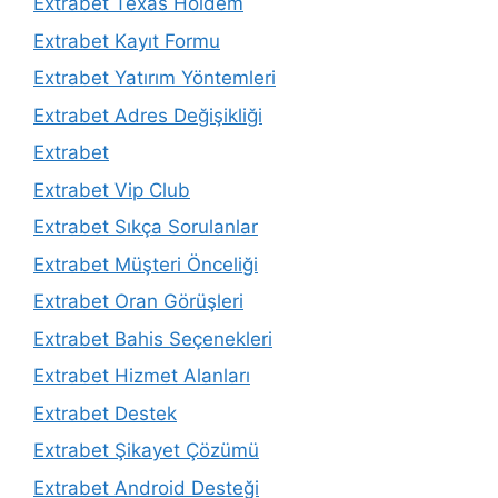
Extrabet Texas Holdem
Extrabet Kayıt Formu
Extrabet Yatırım Yöntemleri
Extrabet Adres Değişikliği
Extrabet
Extrabet Vip Club
Extrabet Sıkça Sorulanlar
Extrabet Müşteri Önceliği
Extrabet Oran Görüşleri
Extrabet Bahis Seçenekleri
Extrabet Hizmet Alanları
Extrabet Destek
Extrabet Şikayet Çözümü
Extrabet Android Desteği