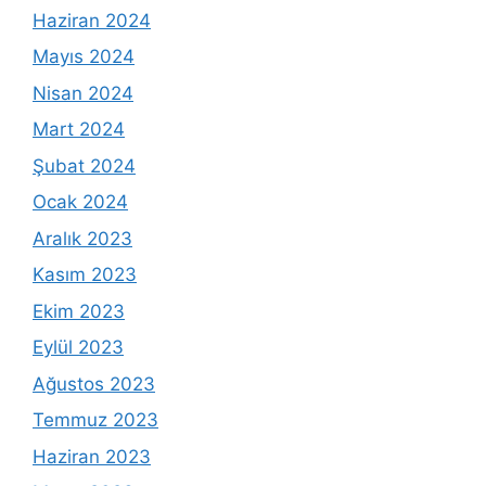
Haziran 2024
Mayıs 2024
Nisan 2024
Mart 2024
Şubat 2024
Ocak 2024
Aralık 2023
Kasım 2023
Ekim 2023
Eylül 2023
Ağustos 2023
Temmuz 2023
Haziran 2023