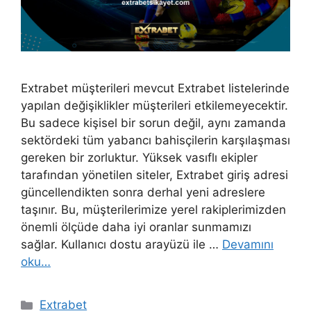
Extrabet müşterileri mevcut Extrabet listelerinde
yapılan değişiklikler müşterileri etkilemeyecektir.
Bu sadece kişisel bir sorun değil, aynı zamanda
sektördeki tüm yabancı bahisçilerin karşılaşması
gereken bir zorluktur. Yüksek vasıflı ekipler
tarafından yönetilen siteler, Extrabet giriş adresi
güncellendikten sonra derhal yeni adreslere
taşınır. Bu, müşterilerimize yerel rakiplerimizden
önemli ölçüde daha iyi oranlar sunmamızı
sağlar. Kullanıcı dostu arayüzü ile …
Devamını
oku…
Kategoriler
Extrabet