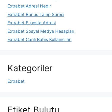
Extrabet Adresi Nedir
Extrabet Bonus Talep Süreci
Extrabet E-posta Adresi
Extrabet Sosyal Medya Hesapları
Extrabet Canlı Bahis Kullanıcıları
Kategoriler
Extrabet
Etiket Bulutu