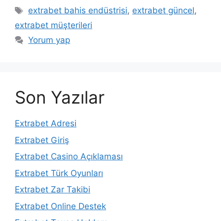
Etiketler
extrabet bahis endüstrisi
,
extrabet güncel
,
extrabet müşterileri
Yorum yap
Son Yazılar
Extrabet Adresi
Extrabet Giriş
Extrabet Casino Açıklaması
Extrabet Türk Oyunları
Extrabet Zar Takibi
Extrabet Online Destek