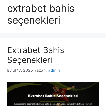
extrabet bahis
seçenekleri
Extrabet Bahis
Seçenekleri
Eylül 17, 2025
Yazarı:
admin