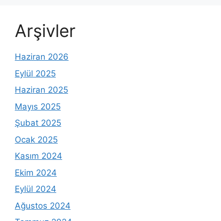
Arşivler
Haziran 2026
Eylül 2025
Haziran 2025
Mayıs 2025
Şubat 2025
Ocak 2025
Kasım 2024
Ekim 2024
Eylül 2024
Ağustos 2024