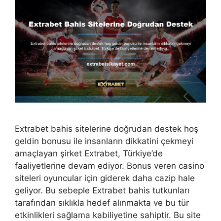
Extrabet bahis sitelerine doğrudan destek hoş
geldin bonusu ile insanların dikkatini çekmeyi
amaçlayan şirket Extrabet, Türkiye’de
faaliyetlerine devam ediyor. Bonus veren casino
siteleri oyuncular için giderek daha cazip hale
geliyor. Bu sebeple Extrabet bahis tutkunları
tarafından sıklıkla hedef alınmakta ve bu tür
etkinlikleri sağlama kabiliyetine sahiptir. Bu site