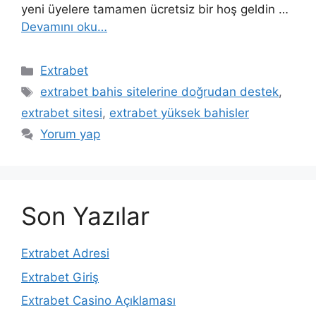
yeni üyelere tamamen ücretsiz bir hoş geldin …
Devamını oku…
Kategoriler
Extrabet
Etiketler
extrabet bahis sitelerine doğrudan destek
,
extrabet sitesi
,
extrabet yüksek bahisler
Yorum yap
Son Yazılar
Extrabet Adresi
Extrabet Giriş
Extrabet Casino Açıklaması