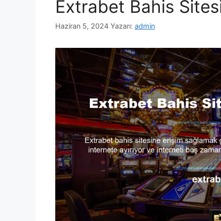
Extrabet Bahis Site
Haziran 5, 2024
Yazarı:
admin