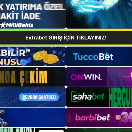
Extrabet GİRİŞ İÇİN TIKLAYINIZ!