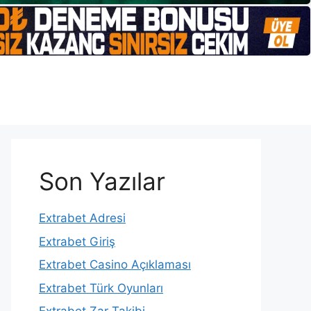
Son Yazılar
Extrabet Adresi
Extrabet Giriş
Extrabet Casino Açıklaması
Extrabet Türk Oyunları