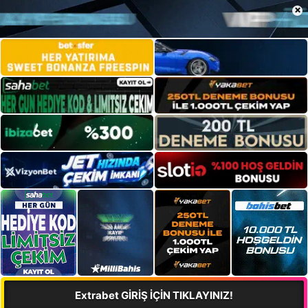
×
Extrabet GİRİŞ İÇİN TIKLAYINIZ!