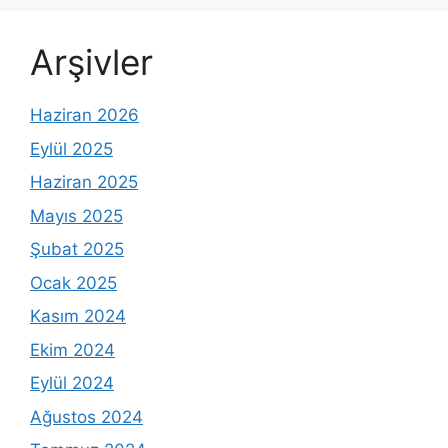
Arşivler
Haziran 2026
Eylül 2025
Haziran 2025
Mayıs 2025
Şubat 2025
Ocak 2025
Kasım 2024
Ekim 2024
Eylül 2024
Ağustos 2024