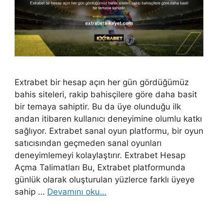
Extrabet bir hesap açın her gün gördüğümüz
bahis siteleri, rakip bahisçilere göre daha basit
bir temaya sahiptir. Bu da üye olunduğu ilk
andan itibaren kullanıcı deneyimine olumlu katkı
sağlıyor. Extrabet sanal oyun platformu, bir oyun
satıcısından geçmeden sanal oyunları
deneyimlemeyi kolaylaştırır. Extrabet Hesap
Açma Talimatları Bu, Extrabet platformunda
günlük olarak oluşturulan yüzlerce farklı üyeye
sahip …
Devamını oku…