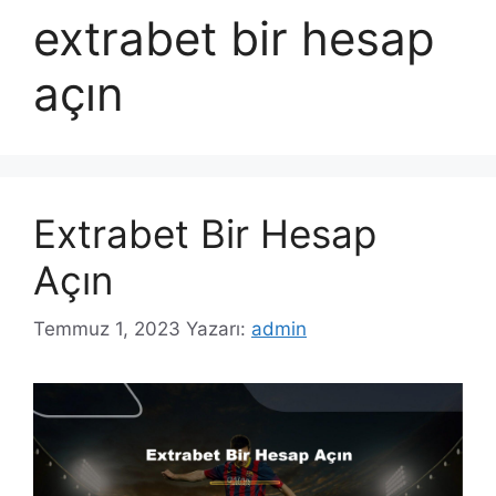
extrabet bir hesap
açın
Extrabet Bir Hesap
Açın
Temmuz 1, 2023
Yazarı:
admin